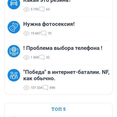
Какая это резина?
5 759
63
Нужна фотосексия!
19 847
70
! Проблема выбора телефона !
1 808
32
"Победа" в интернет-баталии. NF,
как обычно.
107 334
696
ТОП 5