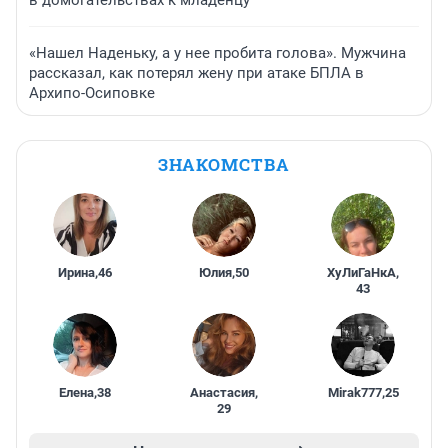
в домогательствах к младенцу
«Нашел Наденьку, а у нее пробита голова». Мужчина
рассказал, как потерял жену при атаке БПЛА в
Архипо-Осиповке
ЗНАКОМСТВА
Ирина
,
46
Юлия
,
50
ХуЛиГаНкА
,
43
Елена
,
38
Анастасия
,
Mirak777
,
25
29