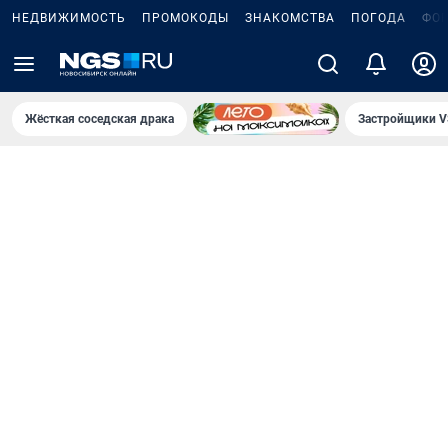
НЕДВИЖИМОСТЬ
ПРОМОКОДЫ
ЗНАКОМСТВА
ПОГОДА
ФО
Жёсткая соседская драка
Застройщики V