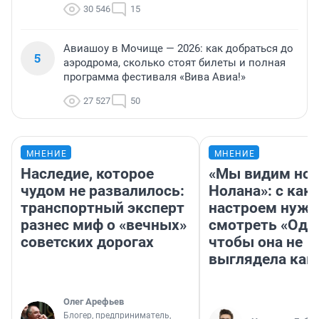
30 546
15
Авиашоу в Мочище — 2026: как добраться до
5
аэродрома, сколько стоят билеты и полная
программа фестиваля «Вива Авиа!»
27 527
50
МНЕНИЕ
МНЕНИЕ
Наследие, которое
«Мы видим нов
чудом не развалилось:
Нолана»: с как
транспортный эксперт
настроем нужн
разнес миф о «вечных»
смотреть «Оди
советских дорогах
чтобы она не
выглядела как
Олег Арефьев
Блогер, предприниматель,