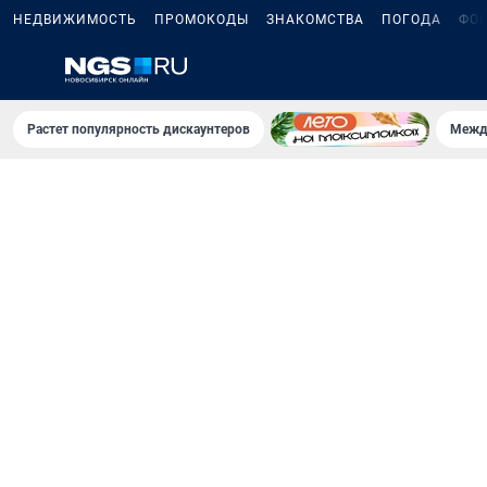
НЕДВИЖИМОСТЬ
ПРОМОКОДЫ
ЗНАКОМСТВА
ПОГОДА
ФО
Растет популярность дискаунтеров
Межд