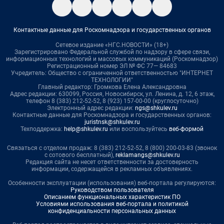
Контактные данные для Роскомнадзора и государственных органов
Сетевое издание «НГС.НОВОСТИ» (18+)
Зарегистрировано Федеральной службой по надзору в сфере связи,
информационных технологий и массовых коммуникаций (Роскомнадзор)
Регистрационный номер ЭЛ № ФС 77— 84683
Учредитель: Общество с ограниченной ответственностью "ИНТЕРНЕТ
ТЕХНОЛОГИИ"
Главный редактор: Громкова Елена Александровна
Адрес редакции: 630099, Россия, Новосибирск, ул. Ленина, д. 12, 6 этаж,
телефон 8 (383) 212-52-52, 8 (923) 157-00-00 (круглосуточно)
Электронный адрес редакции:
ngs@shkulev.ru
Контактные данные для Роскомнадзора и государственных органов:
juristnsk@shkulev.ru
Техподдержка:
help@shkulev.ru
или воспользуйтесь
веб-формой
Связаться с отделом продаж: 8 (383) 212-52-52, 8 (800) 200-03-83 (звонок
с сотового бесплатный),
reklamangs@shkulev.ru
Редакция сайта не несет ответственности за достоверность
информации, содержащейся в рекламных объявлениях.
Особенности эксплуатации (использования) веб-портала регулируются:
Руководством пользователя
Описанием функциональных характеристик ПО
Условиями использования веб-портала и политикой
конфиденциальности персональных данных