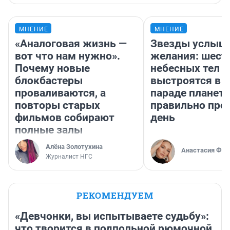
МНЕНИЕ
МНЕНИЕ
«Аналоговая жизнь —
Звезды услыш
вот что нам нужно».
желания: шест
Почему новые
небесных тел
блокбастеры
выстроятся в 
проваливаются, а
параде планет 
повторы старых
правильно про
фильмов собирают
день
полные залы
Алёна Золотухина
Анастасия Фил
Журналист НГС
РЕКОМЕНДУЕМ
«Девчонки, вы испытываете судьбу»:
что творится в подпольной рюмочной