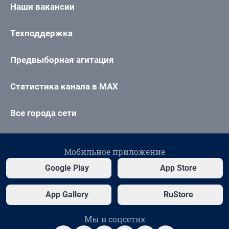
Наши вакансии
Техподдержка
Предвыборная агитация
Статистика канала в MAX
Все города сети
Мобильное приложение
Google Play
App Store
App Gallery
RuStore
Мы в соцсетях