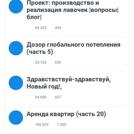
Проект: производство и
реализация лавочек |вопросы|
блог|
68 425
494
Дозор глобального потепления
(часть 5)
35 185
659
Здравствствуй-здравствуй,
Новый год!,
64 689
607
Аренда квартир (часть 20)
196 629
1 000