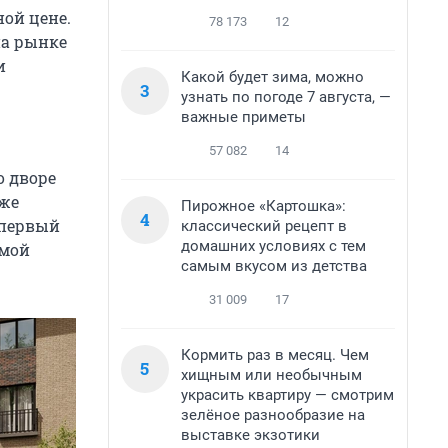
ной цене.
78 173
12
на рынке
и
Какой будет зима, можно
3
узнать по погоде 7 августа, —
важные приметы
57 082
14
о дворе
оже
Пирожное «Картошка»:
4
н первый
классический рецепт в
домашних условиях с тем
амой
самым вкусом из детства
31 009
17
Кормить раз в месяц. Чем
5
хищным или необычным
украсить квартиру — смотрим
зелёное разнообразие на
выставке экзотики