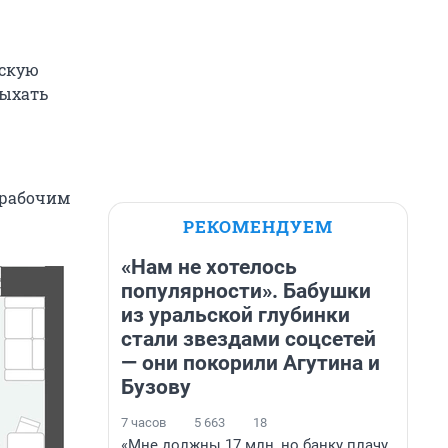
тскую
дыхать
 рабочим
РЕКОМЕНДУЕМ
«Нам не хотелось
популярности». Бабушки
из уральской глубинки
стали звездами соцсетей
— они покорили Агутина и
Бузову
7 часов
5 663
18
«Мне должны 17 млн, но банку плачу