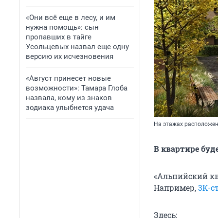
«Они всё еще в лесу, и им
нужна помощь»: сын
пропавших в тайге
Усольцевых назвал еще одну
версию их исчезновения
«Август принесет новые
возможности»: Тамара Глоба
назвала, кому из знаков
зодиака улыбнется удача
На этажах расположен
В квартире буде
«Альпийский кв
Например,
3К-с
Здесь: