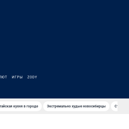
ЛЮТ
ИГРЫ
ZODY
тайская кухня в городе
Экстремально худые новосибирцы
Старт те