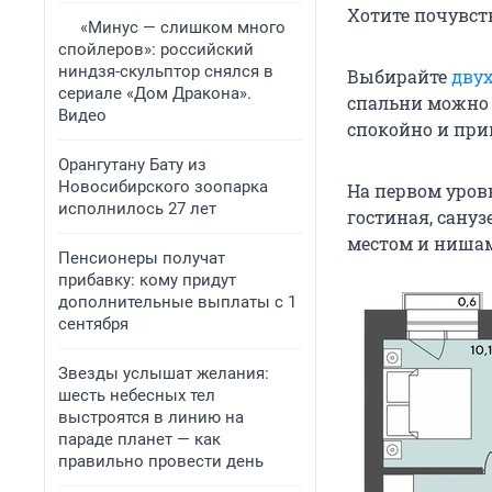
Хотите почувст
«Минус — слишком много
спойлеров»: российский
ниндзя-скульптор снялся в
Выбирайте
двух
сериале «Дом Дракона».
спальни можно 
Видео
спокойно и при
Орангутану Бату из
Новосибирского зоопарка
На первом уров
исполнилось 27 лет
гостиная, сануз
местом и нишам
Пенсионеры получат
прибавку: кому придут
дополнительные выплаты с 1
сентября
Звезды услышат желания:
шесть небесных тел
выстроятся в линию на
параде планет — как
правильно провести день