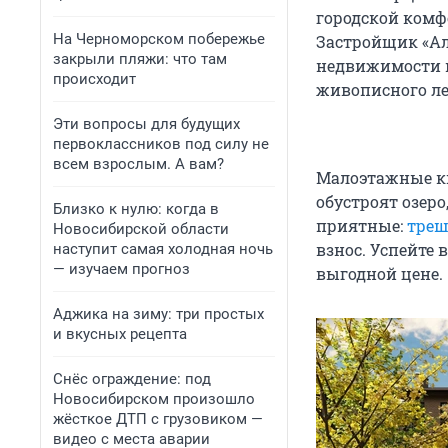
городской комфо
На Черноморском побережье
Застройщик «Ал
закрыли пляжи: что там
недвижимости и
происходит
живописного ле
Эти вопросы для будущих
первоклассников под силу не
всем взрослым. А вам?
Малоэтажные ки
обустроят озер
Близко к нулю: когда в
приятные:
треш
Новосибирской области
взнос. Успейте
наступит самая холодная ночь
— изучаем прогноз
выгодной цене.
Аджика на зиму: три простых
и вкусных рецепта
Снёс ограждение: под
Новосибирском произошло
жёсткое ДТП с грузовиком —
видео с места аварии