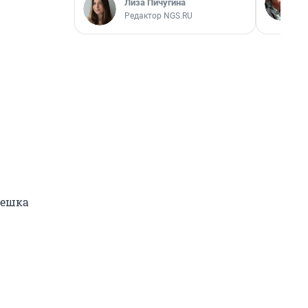
Лиза Пичугина
Редактор NGS.RU
решка