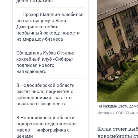
денег потратила
Прохор Шаляпин влюбился
по-настоящему, а Ваня
Дмитриенко побил
необычный рекорд: новости
из мира шоу-бизнеса
Обладатель Кубка Стэнли:
хоккейный клуб «Сибирь»
подписал нового
нападающего
В Новосибирской области
растёт число пациентов с
заболеваниями глаз: что
выявляют чаще всего
На каждые шесть домо
Источник: 
ООО СЗ «Ан
В Новосибирской области
подорожало подсолнечное
Когда стоит вы
масло — инфографика с
новосибирцы ст
ценами