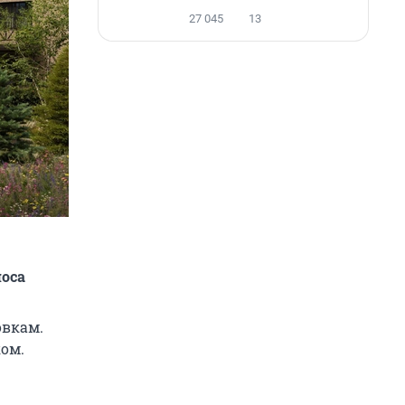
27 045
13
носа
овкам.
ом.