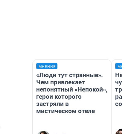
МНЕНИЕ
МНЕНИ
«Люди тут странные».
Насле
Чем привлекает
чудом
непонятный «Непокой»,
транс
герои которого
разне
застряли в
совет
мистическом отеле