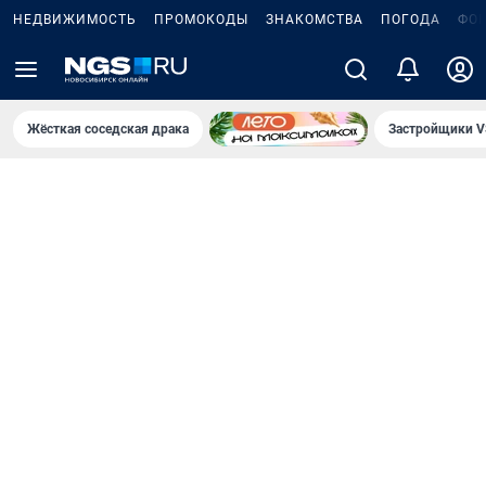
НЕДВИЖИМОСТЬ
ПРОМОКОДЫ
ЗНАКОМСТВА
ПОГОДА
ФО
Жёсткая соседская драка
Застройщики V