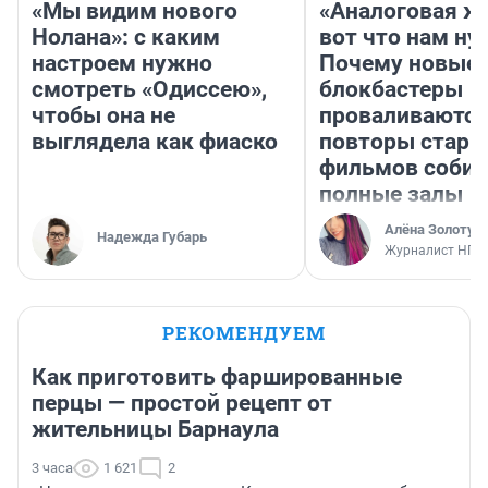
«Мы видим нового
«Аналоговая ж
Нолана»: с каким
вот что нам ну
настроем нужно
Почему новые
смотреть «Одиссею»,
блокбастеры
чтобы она не
проваливаются,
выглядела как фиаско
повторы стары
фильмов соби
полные залы
Алёна Золотух
Надежда Губарь
Журналист НГС
РЕКОМЕНДУЕМ
Как приготовить фаршированные
перцы — простой рецепт от
жительницы Барнаула
3 часа
1 621
2