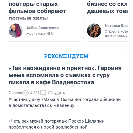
повторы старых
бизнес со скл
фильмов собирают
дешевых това
полные залы
Наталья Шорох
Алёна Золотухина
Открыла кофейн
Журналист НГС
деньги соцразв
РЕКОМЕНДУЕМ
«Так неожиданно и приятно». Героиня
мема вспомнила о съемках с гуру
пикапа в кафе Владивостока
7 часов
4 381
Обсудить
Участницу шоу «Мама в 16» из Волгограда обвинили
в домогательствах к младенцу
«Четырех мужей потеряла»: Прохор Шаляпин
проболтался о новой возлюбленной