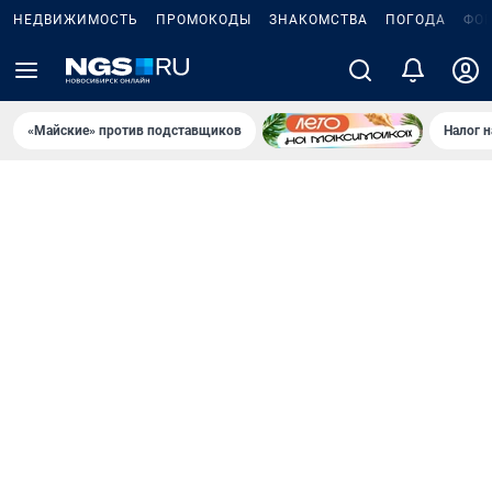
НЕДВИЖИМОСТЬ
ПРОМОКОДЫ
ЗНАКОМСТВА
ПОГОДА
ФО
«Майские» против подставщиков
Налог 