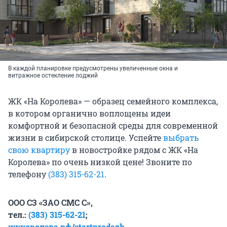
В каждой планировке предусмотрены увеличенные окна и
витражное остекление лоджий
ЖК «На Королева» — образец семейного комплекса,
в котором органично воплощены идеи
комфортной и безопасной среды для современной
жизни в сибирской столице. Успейте
выбрать
свою квартиру
в новостройке рядом с ЖК «На
Королева» по очень низкой цене! Звоните по
телефону
(383) 315-62-21
.
ООО СЗ «ЗАО СМС С»,
тел.:
(383) 315-62-21
;
жккоролева.рф/startprodazh
.