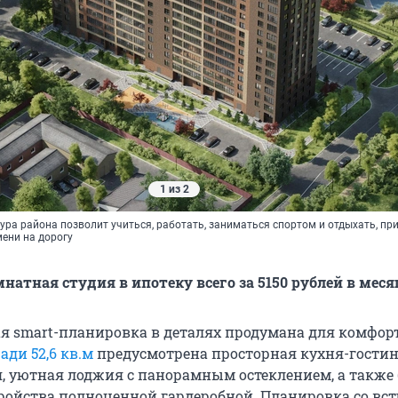
1 из 2
ра района позволит учиться, работать, заниматься спортом и отдыхать, пр
ени на дорогу
натная студия в ипотеку всего за 5150 рублей в меся
 smart-планировка в деталях продумана для комфор
ди 52,6 кв.м
предусмотрена просторная кухня-гостин
я, уютная лоджия с панорамным остеклением, а также
ройства полноценной гардеробной. Планировка со вс