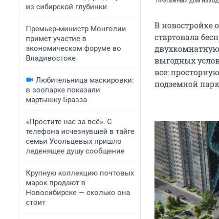
14-этажный дом наход
из сибирской глубинки
В новостройке 
Премьер‑министр Монголии
стартовала бес
примет участие в
двухкомнатную 
экономическом форуме во
Владивостоке
выгодных усло
все: просторну
Любительница маскировки:
подземной парк
в зоопарке показали
мартышку Бразза
«Простите нас за всё». С
телефона исчезнувшей в тайге
семьи Усольцевых пришло
леденящее душу сообщение
Крупную коллекцию почтовых
марок продают в
Новосибирске — сколько она
стоит