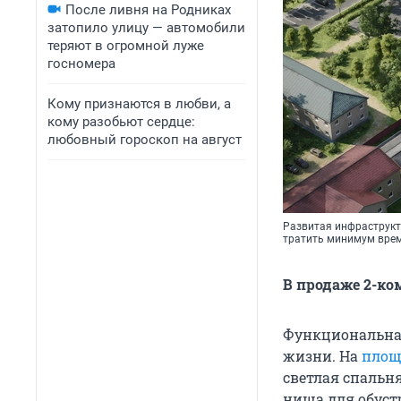
После ливня на Родниках
затопило улицу — автомобили
теряют в огромной луже
госномера
Кому признаются в любви, а
кому разобьют сердце:
любовный гороскоп на август
Развитая инфраструкту
тратить минимум врем
В продаже 2-ком
Функциональная
жизни. На
площа
светлая спальн
ниша для обуст