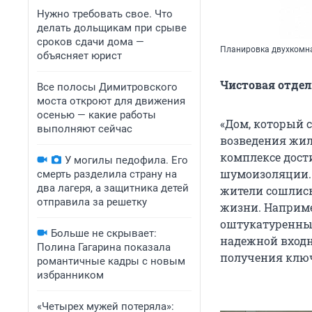
Нужно требовать свое. Что
делать дольщикам при срыве
сроков сдачи дома —
Планировка двухкомн
объясняет юрист
Чистовая отдел
Все полосы Димитровского
моста откроют для движения
осенью — какие работы
«Дом, который с
выполняют сейчас
возведения жи
комплексе дост
У могилы педофила. Его
шумоизоляции.
смерть разделила страну на
два лагеря, а защитника детей
жители сошлись 
отправила за решетку
жизни. Наприме
оштукатуренны
Больше не скрывает:
надежной входн
Полина Гагарина показала
получения ключ
романтичные кадры с новым
избранником
«Четырех мужей потеряла»: