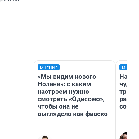
МНЕНИЕ
МНЕНИ
«Мы видим нового
Насле
Нолана»: с каким
чудом
настроем нужно
транс
смотреть «Одиссею»,
разне
чтобы она не
совет
выглядела как фиаско