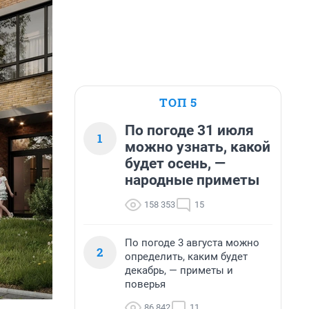
ТОП 5
По погоде 31 июля
1
можно узнать, какой
будет осень, —
народные приметы
158 353
15
По погоде 3 августа можно
2
определить, каким будет
декабрь, — приметы и
поверья
86 842
11