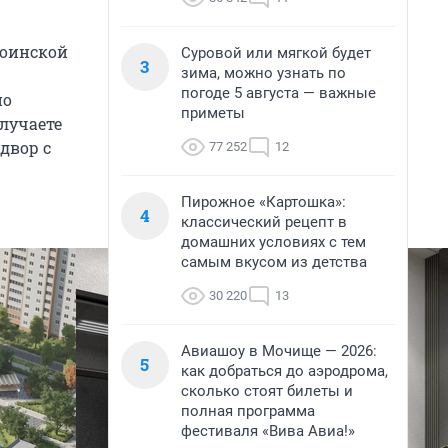
Воинской
Суровой или мягкой будет
3
зима, можно узнать по
погоде 5 августа — важные
но
приметы
олучаете
двор с
77 252
12
Пирожное «Картошка»:
4
классический рецепт в
домашних условиях с тем
самым вкусом из детства
30 220
13
Авиашоу в Мочище — 2026:
5
как добраться до аэродрома,
сколько стоят билеты и
полная программа
фестиваля «Вива Авиа!»