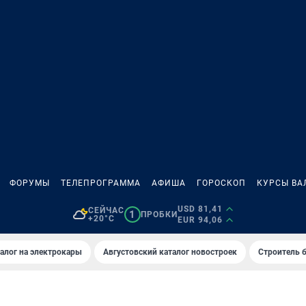
ФОРУМЫ
ТЕЛЕПРОГРАММА
АФИША
ГОРОСКОП
КУРСЫ ВА
USD 81,41
СЕЙЧАС
1
ПРОБКИ
+20°C
EUR 94,06
алог на электрокары
Августовский каталог новостроек
Строитель б