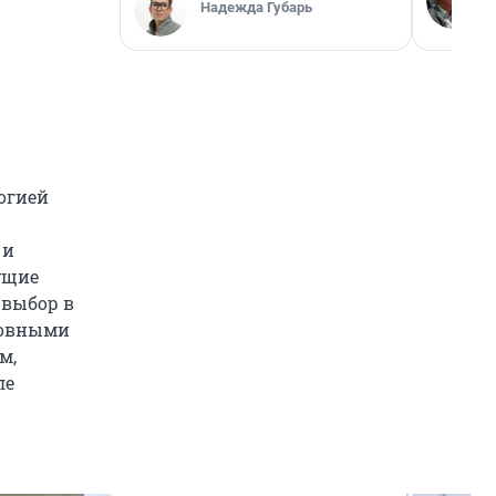
Надежда Губарь
логией
 и
ущие
 выбор в
ровными
м,
ле