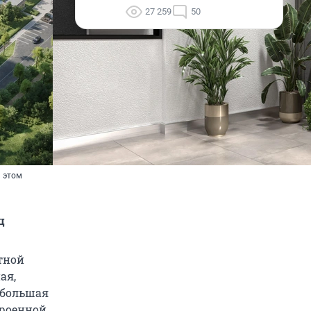
27 259
50
и этом
ц
тной
ая,
 большая
троенной