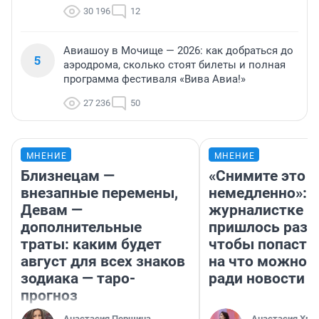
30 196
12
Авиашоу в Мочище — 2026: как добраться до
5
аэродрома, сколько стоят билеты и полная
программа фестиваля «Вива Авиа!»
27 236
50
МНЕНИЕ
МНЕНИЕ
Близнецам —
«Снимите это
внезапные перемены,
немедленно»:
Девам —
журналистке Н
дополнительные
пришлось разд
траты: каким будет
чтобы попасть 
август для всех знаков
на что можно 
зодиака — таро-
ради новости
прогноз
Анастасия Першина
Анастасия Хри