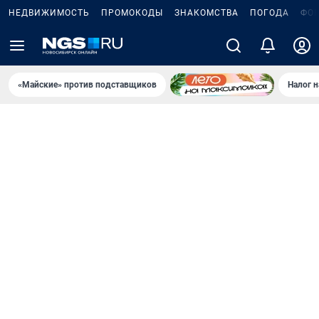
НЕДВИЖИМОСТЬ
ПРОМОКОДЫ
ЗНАКОМСТВА
ПОГОДА
ФО
«Майские» против подставщиков
Налог 