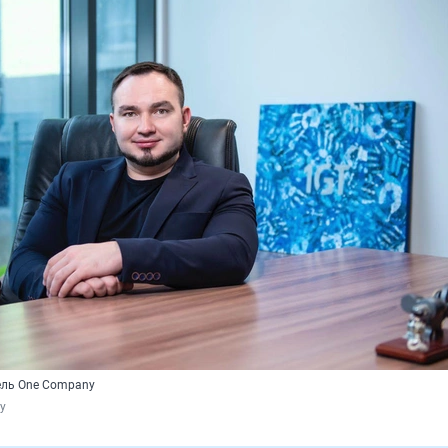
ель One Company
y