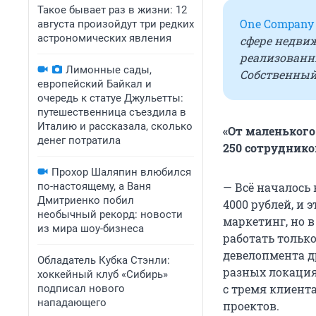
Такое бывает раз в жизни: 12
One Company
августа произойдут три редких
астрономических явления
сфере недви
реализованны
Лимонные сады,
Собственный 
европейский Байкал и
очередь к статуе Джульетты:
путешественница съездила в
Италию и рассказала, сколько
«От маленького
денег потратила
250 сотруднико
Прохор Шаляпин влюбился
по-настоящему, а Ваня
— Всё началось 
Дмитриенко побил
4000 рублей, и 
необычный рекорд: новости
маркетинг, но 
из мира шоу-бизнеса
работать только
девелопмента д
Обладатель Кубка Стэнли:
разных локация
хоккейный клуб «Сибирь»
с тремя клиента
подписал нового
нападающего
проектов.