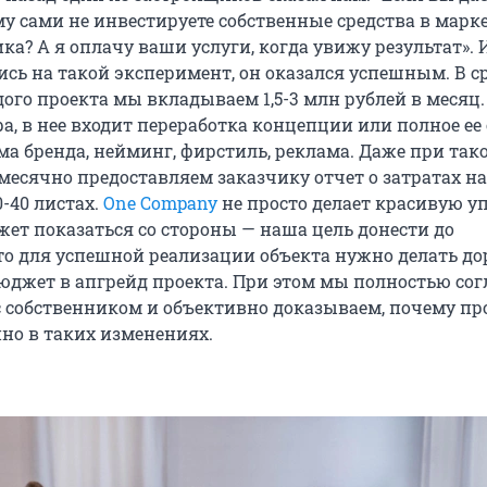
му сами не инвестируете собственные средства в марк
ка? А я оплачу ваши услуги, когда увижу результат».
сь на такой эксперимент, он оказался успешным. В с
го проекта мы вкладываем 1,5-3 млн рублей в месяц.
а, в нее входит переработка концепции или полное ее
ма бренда, нейминг, фирстиль, реклама. Даже при так
месячно предоставляем заказчику отчет о затратах на
-40 листах.
One Company
не просто делает красивую у
жет показаться со стороны — наша цель донести до
то для успешной реализации объекта нужно делать до
юджет в апгрейд проекта. При этом мы полностью сог
с собственником и объективно доказываем, почему пр
но в таких изменениях.