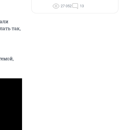
27 052
13
вали
лать так,
темой,