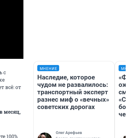
МНЕНИЕ
МНЕНИ
ь с
Наследие, которое
«Фина
же
чудом не развалилось:
ожида
т всё: от
транспортный эксперт
смотр
разнес миф о «вечных»
«Стар
советских дорогах
больш
в месяц,
честн
Олег Арефьев
те 100%