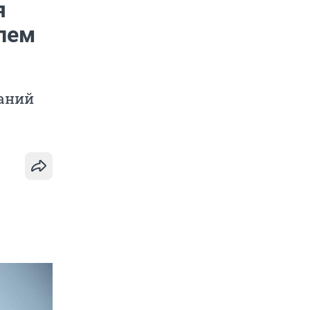
я
лем
паний