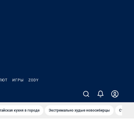
ЛЮТ
ИГРЫ
ZODY
тайская кухня в городе
Экстремально худые новосибирцы
Старт те