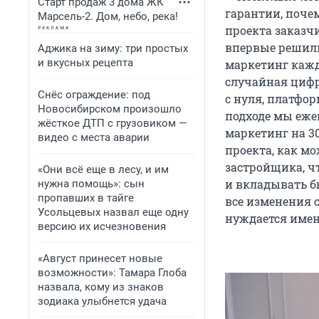
Старт продаж 3 дома ЖК
гарантии, поче
Марсель-2. Дом, небо, река!
проекта заказчи
впервые решили
Аджика на зиму: три простых
и вкусных рецепта
маркетинг каждо
случайная цифр
Снёс ограждение: под
с нуля, платфор
Новосибирском произошло
подходе мы еже
жёсткое ДТП с грузовиком —
маркетинг на 30
видео с места аварии
проекта, как мо
застройщика, ч
«Они всё еще в лесу, и им
и вкладывать б
нужна помощь»: сын
пропавших в тайге
все изменения 
Усольцевых назвал еще одну
нуждается имен
версию их исчезновения
«Август принесет новые
возможности»: Тамара Глоба
назвала, кому из знаков
зодиака улыбнется удача