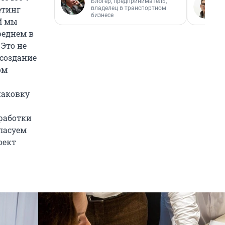
Блогер, предприниматель,
етинг
владелец в транспортном
бизнесе
 И мы
реднем в
 Это не
 создание
ом
паковку
работки
ласуем
оект