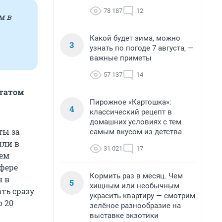
78 187
12
м в
Какой будет зима, можно
3
узнать по погоде 7 августа, —
важные приметы
57 137
14
штатом
Пирожное «Картошка»:
4
классический рецепт в
домашних условиях с тем
ты за
самым вкусом из детства
шли в
31 021
17
жем
сфере
Кормить раз в месяц. Чем
я в
5
хищным или необычным
ть сразу
украсить квартиру — смотрим
о 20
зелёное разнообразие на
выставке экзотики