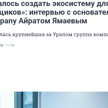
алось создать экосистему дл
щиков»: интервью с основате
pany Айратом Ямаевым
алась крупнейшая за Уралом группа ком
11 166