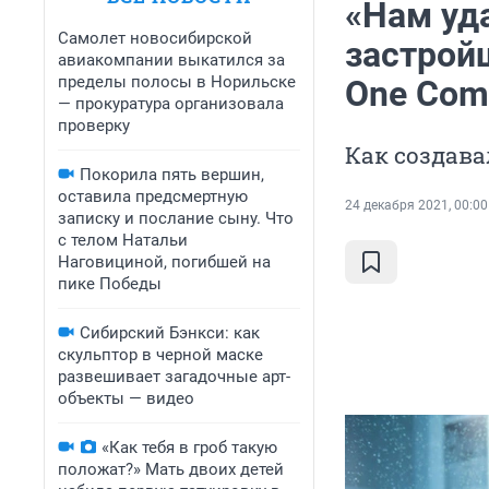
«Нам уд
Самолет новосибирской
застрой
авиакомпании выкатился за
пределы полосы в Норильске
One Com
— прокуратура организовала
проверку
Как создав
Покорила пять вершин,
оставила предсмертную
24 декабря 2021, 00:00
записку и послание сыну. Что
с телом Натальи
Наговициной, погибшей на
пике Победы
Сибирский Бэнкси: как
скульптор в черной маске
развешивает загадочные арт-
объекты — видео
«Как тебя в гроб такую
положат?» Мать двоих детей