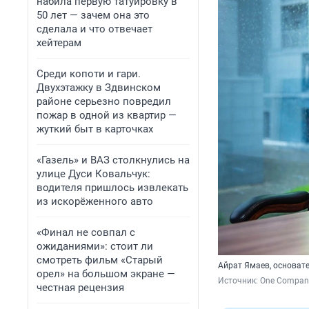
набила первую татуировку в
50 лет — зачем она это
сделала и что отвечает
хейтерам
Среди копоти и гари.
Двухэтажку в Здвинском
районе серьезно повредил
пожар в одной из квартир —
жуткий быт в карточках
«Газель» и ВАЗ столкнулись на
улице Дуси Ковальчук:
водителя пришлось извлекать
из искорёженного авто
«Финал не совпал с
ожиданиями»: стоит ли
смотреть фильм «Старый
Айрат Ямаев, основат
орел» на большом экране —
Источник: 
One Compan
честная рецензия