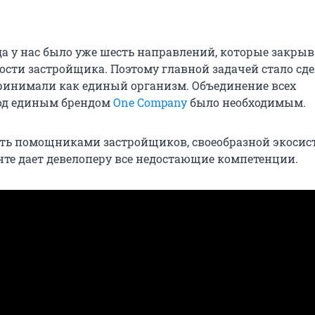
ода у нас было уже шесть направлений, которые закры
сти застройщика. Поэтому главной задачей стало сде
ринимали как единый организм. Объединение всех
од единым брендом
One Company
было необходимым.
ть помощниками застройщиков, своеобразной экосис
нте дает девелоперу все недостающие компетенции.