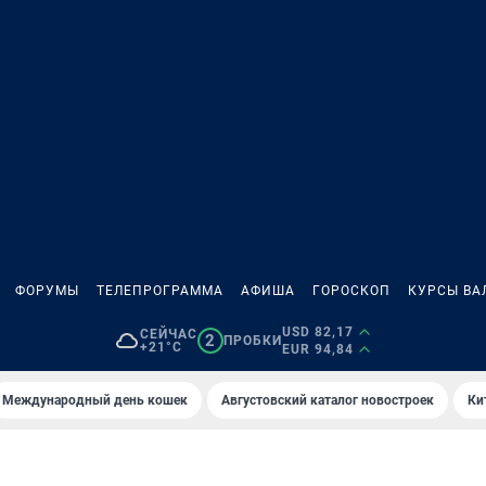
ФОРУМЫ
ТЕЛЕПРОГРАММА
АФИША
ГОРОСКОП
КУРСЫ ВА
USD 82,17
СЕЙЧАС
2
ПРОБКИ
+21°C
EUR 94,84
Международный день кошек
Августовский каталог новостроек
Ки