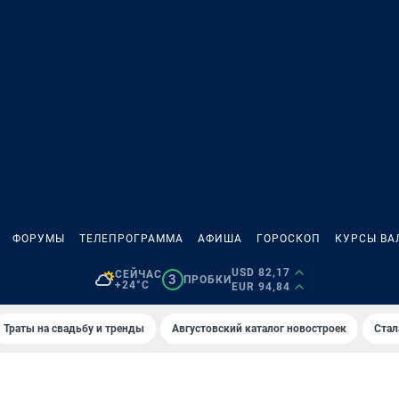
ФОРУМЫ
ТЕЛЕПРОГРАММА
АФИША
ГОРОСКОП
КУРСЫ ВА
USD 82,17
СЕЙЧАС
3
ПРОБКИ
+24°C
EUR 94,84
Траты на свадьбу и тренды
Августовский каталог новостроек
Стал