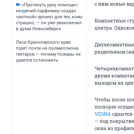
с ним новые в
«Протянуть руку помощи»:
незрячий парфюмер создал
«уютный» аромат для тех, кому
Компактные сту
страшно, — он уже увековечил
центра. Одноко
в духах Новосибирск
Леса Красноярского края
Двухкомнатные 
горят почти на полмиллиона
раздельным сан
гектаров — почему пожары не
удается остановить
Четырехкомнатн
двумя комнатам
выходом на одн
Чтобы после по
поскорее осуще
VESNA
сдаются 
— под покрытие
окна из профил