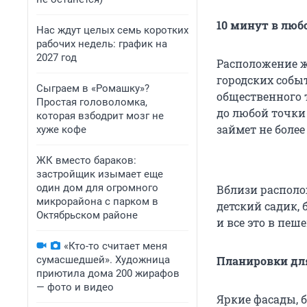
10 минут в лю
Нас ждут целых семь коротких
рабочих недель: график на
2027 год
Расположение 
городских собы
Сыграем в «Ромашку»?
общественного 
Простая головоломка,
до любой точки 
которая взбодрит мозг не
займет не более
хуже кофе
ЖК вместо бараков:
застройщик изымает еще
один дом для огромного
Вблизи располо
микрорайона с парком в
детский садик, 
Октябрьском районе
и все это в пеш
«Кто-то считает меня
сумасшедшей». Художница
Планировки для
приютила дома 200 жирафов
— фото и видео
Яркие фасады, б