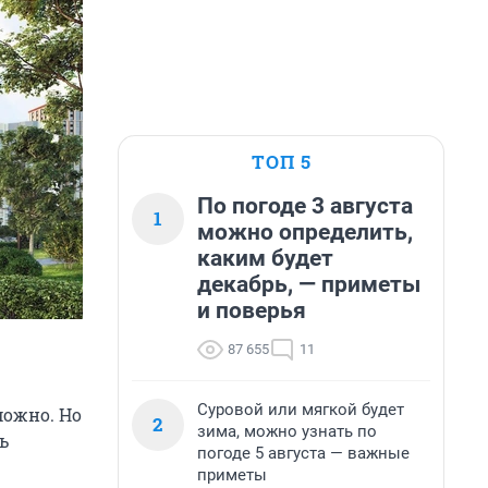
ТОП 5
По погоде 3 августа
1
можно определить,
каким будет
декабрь, — приметы
и поверья
87 655
11
Суровой или мягкой будет
можно. Но
2
зима, можно узнать по
ь
погоде 5 августа — важные
приметы