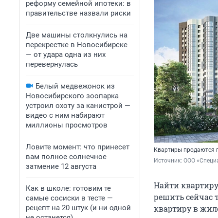
реформу семейной ипотеки: в
правительстве назвали риски
Две машины столкнулись на
перекрестке в Новосибирске
— от удара одна из них
перевернулась
Белый медвежонок из
Новосибирского зоопарка
устроил охоту за канистрой —
видео с ним набирают
миллионы просмотров
Ловите момент: что принесет
Квартиры продаются п
вам полное солнечное
Источник: 
ООО «Специ
затмение 12 августа
Найти квартиру
Как в школе: готовим те
решить сейчас 
самые сосиски в тесте —
рецепт на 20 штук (и ни одной
квартиру в жил
не останется)