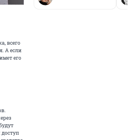
а, всего
я. А если
имет его
ов.
ерез
будут
 доступ