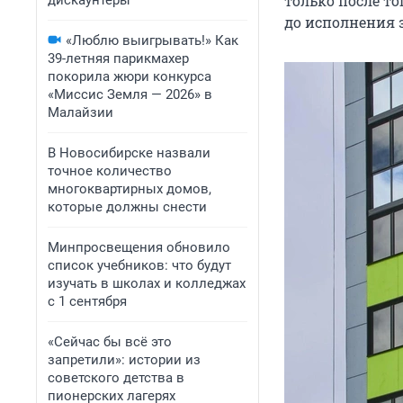
только после то
дискаунтеры
до исполнения 
«Люблю выигрывать!» Как
39-летняя парикмахер
покорила жюри конкурса
«Миссис Земля — 2026» в
Малайзии
В Новосибирске назвали
точное количество
многоквартирных домов,
которые должны снести
Минпросвещения обновило
список учебников: что будут
изучать в школах и колледжах
с 1 сентября
«Сейчас бы всё это
запретили»: истории из
советского детства в
пионерских лагерях