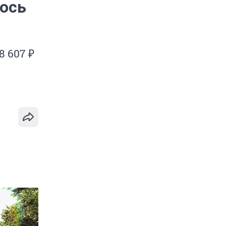
лось
 607 ₽