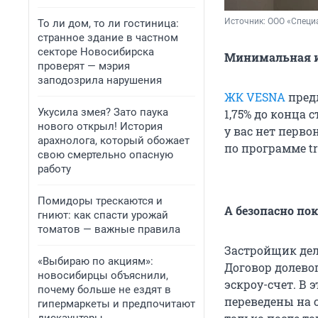
Источник: 
ООО «Специ
То ли дом, то ли гостиница:
странное здание в частном
секторе Новосибирска
Минимальная ип
проверят — мэрия
заподозрила нарушения
ЖК VESNA
предл
Укусила змея? Зато паука
1,75% до конца 
нового открыл! История
у вас нет перво
арахнолога, который обожает
по программе tr
свою смертельно опасную
работу
Помидоры трескаются и
А безопасно по
гниют: как спасти урожай
томатов — важные правила
Застройщик дела
«Выбираю по акциям»:
Договор долево
новосибирцы объяснили,
эскроу-счет. В
почему больше не ездят в
переведены на 
гипермаркеты и предпочитают