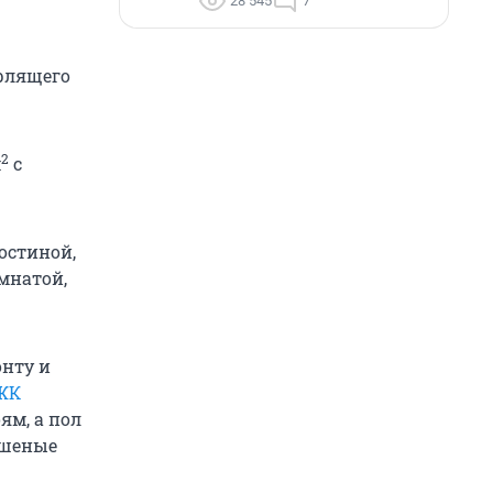
28 545
7
урлящего
2
м
с
остиной,
мнатой,
онту и
ЖК
ям, а пол
ашеные