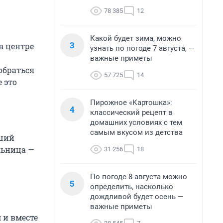
78 385
12
Какой будет зима, можно
3
в центре
узнать по погоде 7 августа, —
важные приметы
обраться
57 725
14
 это
Пирожное «Картошка»:
4
классический рецепт в
домашних условиях с тем
самым вкусом из детства
оший
льница —
31 256
18
По погоде 8 августа можно
5
определить, насколько
дождливой будет осень —
важные приметы
 и вместе