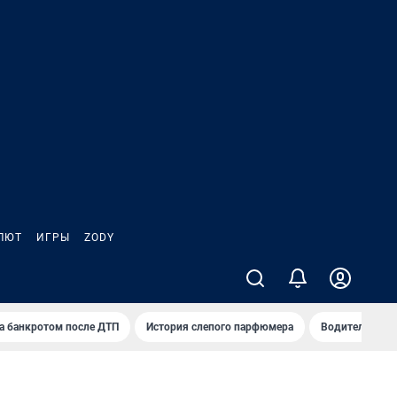
ЛЮТ
ИГРЫ
ZODY
а банкротом после ДТП
История слепого парфюмера
Водители пер