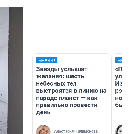
МНЕНИЕ
МНЕНИ
Звезды услышат
«Поче
желания: шесть
улыба
небесных тел
Извес
выстроятся в линию на
рэпер
параде планет — как
новос
правильно провести
было
день
Анастасия Филимонова