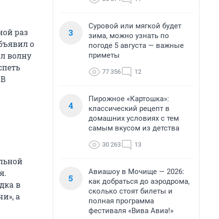
Суровой или мягкой будет
3
ной раз
зима, можно узнать по
бъявил о
погоде 5 августа — важные
ал волну
приметы
спеть
77 356
12
 В
Пирожное «Картошка»:
4
классический рецепт в
домашних условиях с тем
самым вкусом из детства
30 263
13
льной
Авиашоу в Мочище — 2026:
я.
5
как добраться до аэродрома,
дка в
сколько стоят билеты и
и», а
полная программа
фестиваля «Вива Авиа!»