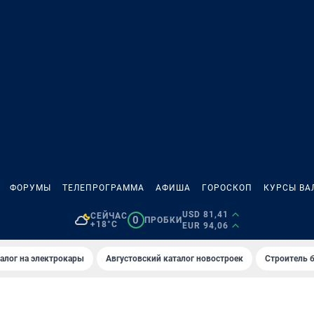
ФОРУМЫ
ТЕЛЕПРОГРАММА
АФИША
ГОРОСКОП
КУРСЫ ВА
USD 81,41
СЕЙЧАС
0
ПРОБКИ
+18°C
EUR 94,06
алог на электрокары
Августовский каталог новостроек
Строитель б