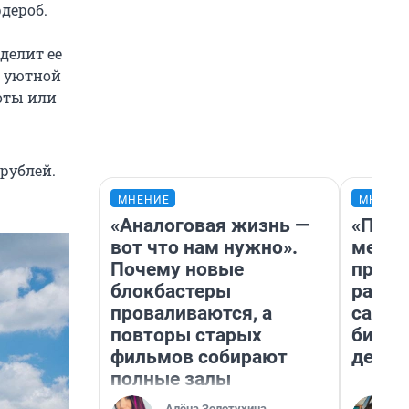
дероб.
делит ее
з уютной
боты или
 рублей.
МНЕНИЕ
МНЕНИ
«Аналоговая жизнь —
«Поку
вот что нам нужно».
мешке
Почему новые
предп
блокбастеры
расска
проваливаются, а
самом
повторы старых
бизне
фильмов собирают
дешев
полные залы
Алёна Золотухина