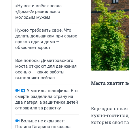
«Ну вот и всё»: звезда
«Дома-2» развелась с
молодым мужем
Нужно требовать свое. Что
делать дольщикам при срыве
сроков сдачи дома —
объясняет юрист
Все полосы Димитровского
моста откроют для движения
осенью — какие работы
выполняют сейчас
Места хватит в
У могилы педофила. Его
смерть разделила страну на
два лагеря, а защитника детей
отправила за решетку
Еще одна новая
кухня-гостиная
Больше не скрывает:
которых своя г
Полина Гагарина показала