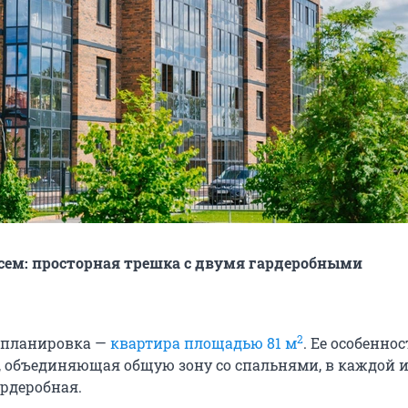
сем: просторная трешка с двумя гардеробными
2
 планировка —
квартира площадью 81 м
. Ее особеннос
, объединяющая общую зону со спальнями, в каждой и
ардеробная.