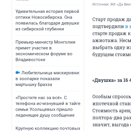
Источник: 
ЖК «Да Вин
Удивительная история первой
оптики Новосибирска. Она
Старт продаж д
появилась благодаря девушке
подтвердили
в 
из сибирской глубинки
старте продаж 
ажиотажа. Несм
Премьер‑министр Монголии
выбрать одну и
примет участие в
экономическом форуме во
будущем стоимо
Владивостоке
Любительница маскировки:
в зоопарке показали
«Двушка» за 16 
мартышку Бразза
Особым спросом
«Простите нас за всё». С
ипотечной став
телефона исчезнувшей в тайге
семьи Усольцевых пришло
Стоимость арен
леденящее душу сообщение
полтора-два раз
значит, выгода
Крупную коллекцию почтовых