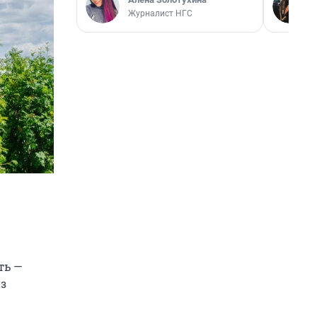
Журналист НГС
ть —
з