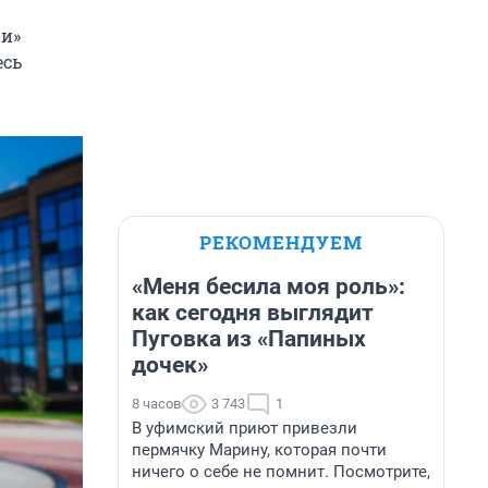
чи»
есь
РЕКОМЕНДУЕМ
«Меня бесила моя роль»:
как сегодня выглядит
Пуговка из «Папиных
дочек»
8 часов
3 743
1
В уфимский приют привезли
пермячку Марину, которая почти
ничего о себе не помнит. Посмотрите,