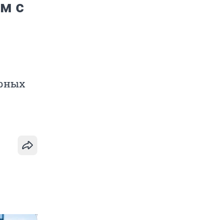
ом с
орных