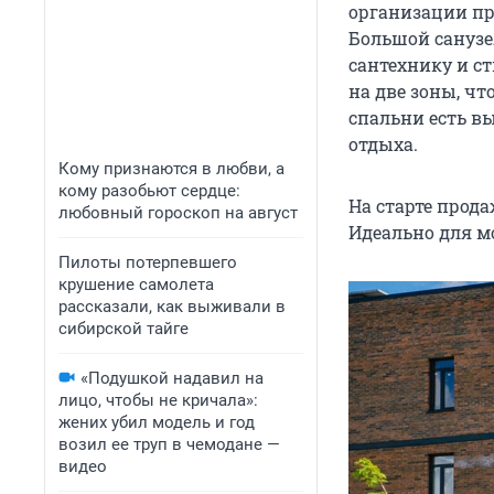
организации пр
Большой санузел
сантехнику и с
на две зоны, ч
спальни есть вы
отдыха.
Кому признаются в любви, а
кому разобьют сердце:
На старте прода
любовный гороскоп на август
Идеально для м
Пилоты потерпевшего
крушение самолета
рассказали, как выживали в
сибирской тайге
«Подушкой надавил на
лицо, чтобы не кричала»:
жених убил модель и год
возил ее труп в чемодане —
видео