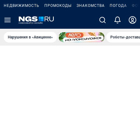
НЕДВИЖИМОСТЬ
ПРОМОКОДЫ
ЗНАКОМСТВА
ПОГОДА
ФО
Нарушения в «Авиценне»
Роботы-доставщ