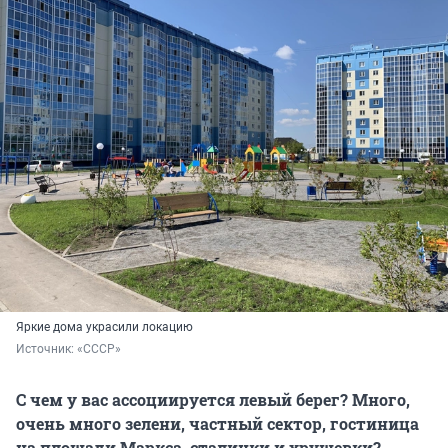
Яркие дома украсили локацию
Источник: 
«СССР»
С чем у вас ассоциируется левый берег? Много,
очень много зелени, частный сектор, гостиница
на площади Маркса, сталинки и хрущевки?