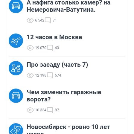
А нафига столько камер? на
Немеровича-Ватутина.
6 542
71
12 часов в Москве
19 070
43
Про засаду (часть 7)
12 198
674
Чем заменить гаражные
ворота?
10 334
87
Новосибирск - ровно 10 лет