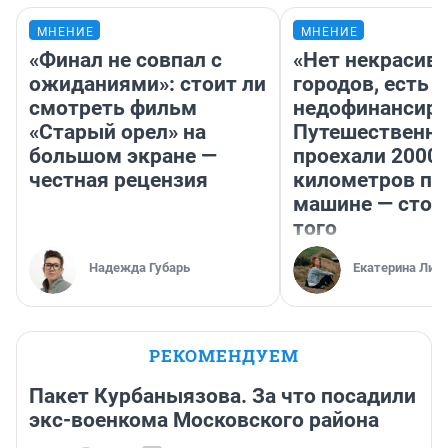
МНЕНИЕ
МНЕНИЕ
«Финал не совпал с
«Нет некрасив
ожиданиями»: стоит ли
городов, есть
смотреть фильм
недофинансиро
«Старый орел» на
Путешественн
большом экране —
проехали 2000
честная рецензия
километров по 
машине — стои
того
Надежда Губарь
Екатерина Лит
РЕКОМЕНДУЕМ
Пакет Курбаныязова. За что посадили
экс-военкома Московского района