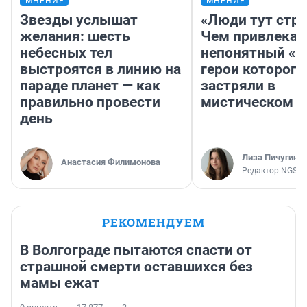
МНЕНИЕ
МНЕНИЕ
Звезды услышат
«Люди тут стр
желания: шесть
Чем привлекае
небесных тел
непонятный «Н
выстроятся в линию на
герои которого
параде планет — как
застряли в
правильно провести
мистическом о
день
Лиза Пичугина
Анастасия Филимонова
Редактор NGS.R
РЕКОМЕНДУЕМ
В Волгограде пытаются спасти от
страшной смерти оставшихся без
мамы ежат