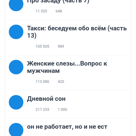
Про засаду (часть 7)
11 535
648
Такси: беседуем обо всём (часть
13)
105 505
989
Женские слезы...Вопрос к
мужчинам
113 086
420
Дневной сон
217 253
1 000
он не работает, но и не ест