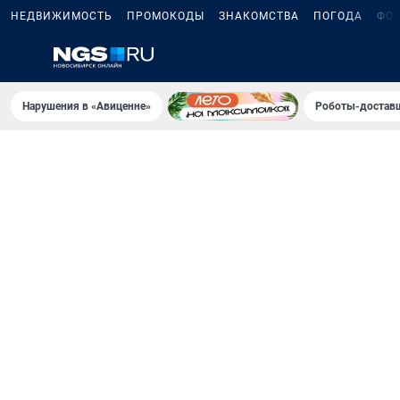
НЕДВИЖИМОСТЬ
ПРОМОКОДЫ
ЗНАКОМСТВА
ПОГОДА
ФО
Нарушения в «Авиценне»
Роботы-доставщ