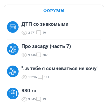
ФОРУМЫ
ДТП со знакомыми
3 771
49
Про засаду (часть 7)
9 445
602
"..в тебе я сомневаться не хочу"
19 207
111
880.ru
3 345
13