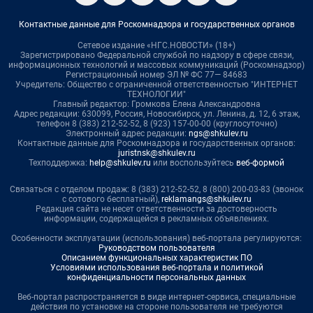
Контактные данные для Роскомнадзора и государственных органов
Сетевое издание «НГС.НОВОСТИ» (18+)
Зарегистрировано Федеральной службой по надзору в сфере связи,
информационных технологий и массовых коммуникаций (Роскомнадзор)
Регистрационный номер ЭЛ № ФС 77— 84683
Учредитель: Общество с ограниченной ответственностью "ИНТЕРНЕТ
ТЕХНОЛОГИИ"
Главный редактор: Громкова Елена Александровна
Адрес редакции: 630099, Россия, Новосибирск, ул. Ленина, д. 12, 6 этаж,
телефон 8 (383) 212-52-52, 8 (923) 157-00-00 (круглосуточно)
Электронный адрес редакции:
ngs@shkulev.ru
Контактные данные для Роскомнадзора и государственных органов:
juristnsk@shkulev.ru
Техподдержка:
help@shkulev.ru
или воспользуйтесь
веб-формой
Связаться с отделом продаж: 8 (383) 212-52-52, 8 (800) 200-03-83 (звонок
с сотового бесплатный),
reklamangs@shkulev.ru
Редакция сайта не несет ответственности за достоверность
информации, содержащейся в рекламных объявлениях.
Особенности эксплуатации (использования) веб-портала регулируются:
Руководством пользователя
Описанием функциональных характеристик ПО
Условиями использования веб-портала и политикой
конфиденциальности персональных данных
Веб-портал распространяется в виде интернет-сервиса, специальные
действия по установке на стороне пользователя не требуются