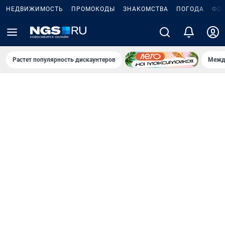
НЕДВИЖИМОСТЬ
ПРОМОКОДЫ
ЗНАКОМСТВА
ПОГОДА
ФО
Растет популярность дискаунтеров
Межд