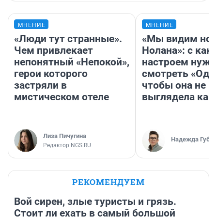
МНЕНИЕ
МНЕНИЕ
«Люди тут странные».
«Мы видим нов
Чем привлекает
Нолана»: с как
непонятный «Непокой»,
настроем нужн
герои которого
смотреть «Оди
застряли в
чтобы она не
мистическом отеле
выглядела как
Лиза Пичугина
Надежда Губар
Редактор NGS.RU
РЕКОМЕНДУЕМ
Вой сирен, злые туристы и грязь.
Стоит ли ехать в самый большой