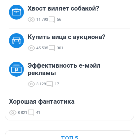
Хвост виляет собакой?
11 793
56
Купить вица с аукциона?
45 505
301
Эффективность е-мэйл
рекламы
3 128
17
Хорошая фантастика
8 821
41
ТОП 5