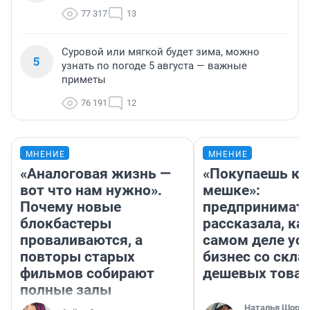
77 317
13
Суровой или мягкой будет зима, можно
5
узнать по погоде 5 августа — важные
приметы
76 191
12
МНЕНИЕ
МНЕНИЕ
«Аналоговая жизнь —
«Покупаешь ко
вот что нам нужно».
мешке»:
Почему новые
предпринимат
блокбастеры
рассказала, как
проваливаются, а
самом деле ус
повторы старых
бизнес со скл
фильмов собирают
дешевых това
полные залы
Наталья Шорох