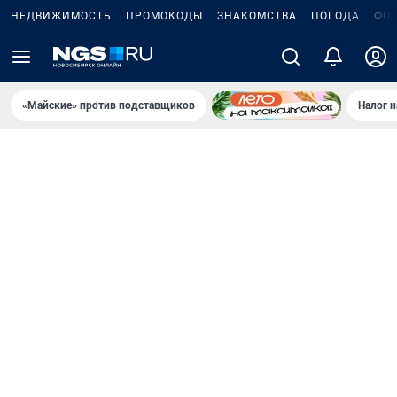
НЕДВИЖИМОСТЬ
ПРОМОКОДЫ
ЗНАКОМСТВА
ПОГОДА
ФО
«Майские» против подставщиков
Налог 