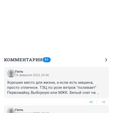
КОММЕНТАРИИ
91
Гость
26 февраля 2023, 20:46
Хорошее место для жизни, а если есть машина, 
просто отличное. ТЭЦ по розе ветров "поливает" 
Первомайку, Выборную или МЖК. Белый снег на 
подоконнике до весны (может быть конечно 
+0
–0
высокий этаж влияет). Транспортная доступность 
изумительная- на машине на правый берег по Кирова, 
Гость
пока Большевичка в пробке, на левый- Бугринский 