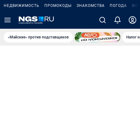
НЕДВИЖИМОСТЬ
ПРОМОКОДЫ
ЗНАКОМСТВА
ПОГОДА
ФО
«Майские» против подставщиков
Налог 