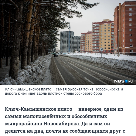
Ключ-Камышенское плато — самая высокая точка Новосибирска, а
дорога к ней идёт вдоль плотной стены соснового бора
Ключ-Камышенское плато — наверное, один из
самых малонаселённых и обособленных
микрорайонов Новосибирска. Да и сам он
делится на два, почти не сообщающихся друг с