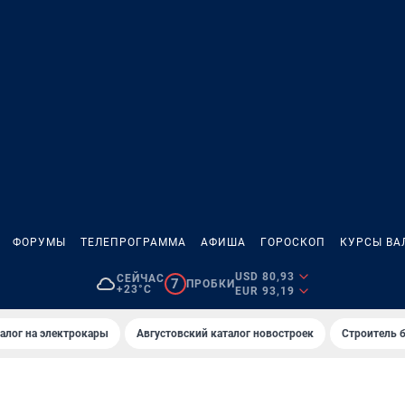
ФОРУМЫ
ТЕЛЕПРОГРАММА
АФИША
ГОРОСКОП
КУРСЫ ВА
USD 80,93
СЕЙЧАС
7
ПРОБКИ
+23°C
EUR 93,19
алог на электрокары
Августовский каталог новостроек
Строитель б