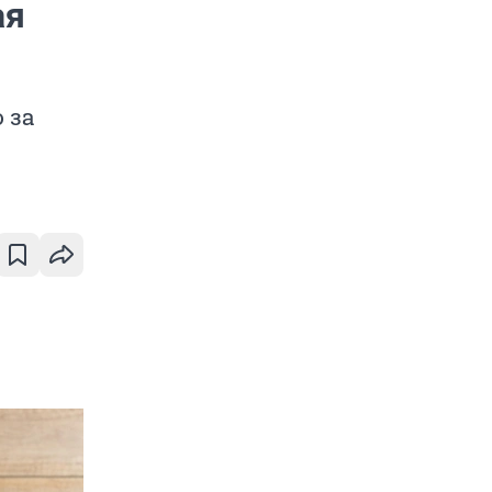
ая
 за