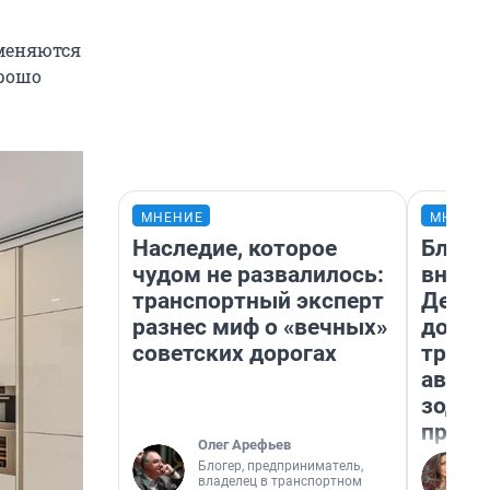
 меняются
орошо
МНЕНИЕ
МНЕНИ
Наследие, которое
Близн
чудом не развалилось:
внеза
транспортный эксперт
Девам
разнес миф о «вечных»
допол
советских дорогах
траты
август
зодиа
прогн
Олег Арефьев
Блогер, предприниматель,
владелец в транспортном