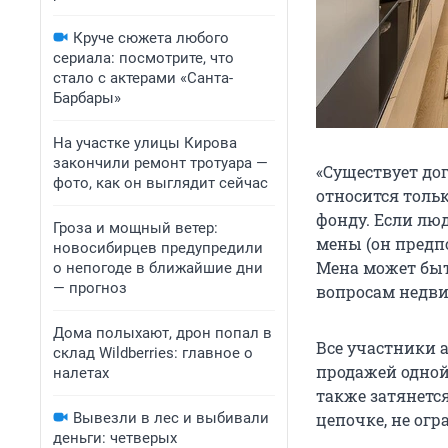
Круче сюжета любого
сериала: посмотрите, что
стало с актерами «Санта-
Барбары»
На участке улицы Кирова
закончили ремонт тротуара —
«Существует дог
фото, как он выглядит сейчас
относится тол
фонду. Если лю
Гроза и мощный ветер:
мены (он предпо
новосибирцев предупредили
Мена может быт
о непогоде в ближайшие дни
— прогноз
вопросам недв
Дома полыхают, дрон попал в
Все участники а
склад Wildberries: главное о
продажей одной
налетах
также затянетс
Вывезли в лес и выбивали
цепочке, не огр
деньги: четверых