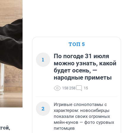
ТОП 5
По погоде 31 июля
1
можно узнать, какой
будет осень, —
народные приметы
158 258
15
Игривые слонопотамы с
2
характером: новосибирцы
показали своих огромных
мейн-кунов — фото суровых
гой,
питомцев