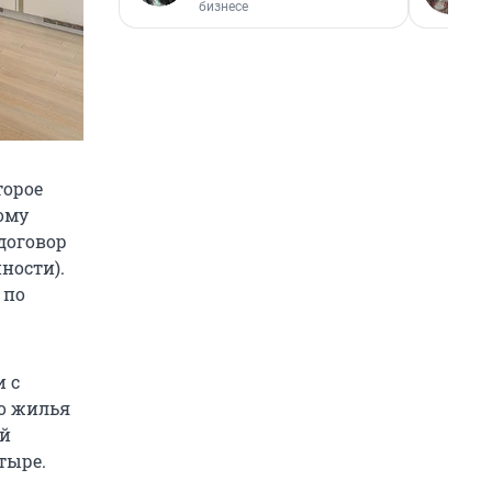
бизнесе
торое
ому
договор
ности).
 по
и с
о жилья
ой
тыре.