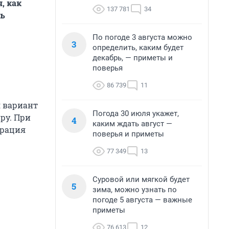
я,
как
137 781
34
ть
По погоде 3 августа можно
3
определить, каким будет
декабрь, — приметы и
поверья
86 739
11
я вариант
Погода 30 июля укажет,
ру. При
4
каким ждать август —
трация
поверья и приметы
77 349
13
Суровой или мягкой будет
5
зима, можно узнать по
погоде 5 августа — важные
приметы
76 613
12