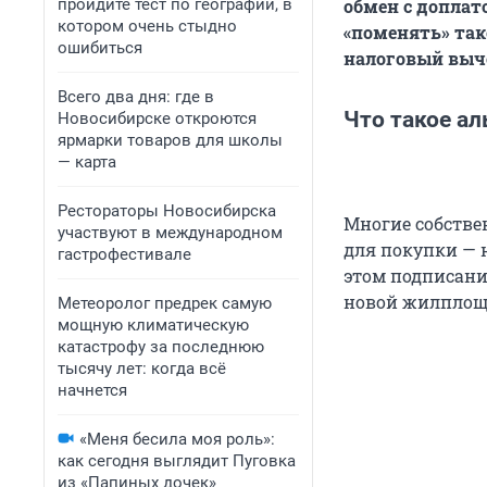
пройдите тест по географии, в
обмен с доплат
котором очень стыдно
«поменять» так
ошибиться
налоговый выче
Всего два дня: где в
Что такое ал
Новосибирске откроются
ярмарки товаров для школы
— карта
Рестораторы Новосибирска
Многие собстве
участвуют в международном
для покупки — 
гастрофестивале
этом подписани
новой жилплоща
Метеоролог предрек самую
мощную климатическую
катастрофу за последнюю
тысячу лет: когда всё
начнется
«Меня бесила моя роль»:
как сегодня выглядит Пуговка
из «Папиных дочек»