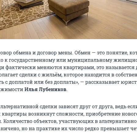
овор обмена и договор мены. Обмен — это понятие, ко
ько к государственному или муниципальному жилищн
ди фактически меняются квартирами, это называется 
лагает сделки с жильём, которое находится в собствен
ь с доплатой или без доплаты», — рассказывает юрист
ижимости
Илья Лубеников
.
льтернативной сделки зависят друг от друга, ведь есл
 квартиры возникнут сложности, приобретение новог
я. Количество объектов, участвующих в альтернативн
аничено, но на практике их число редко превышает че