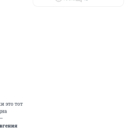
и это тот
дна
 —
вгения