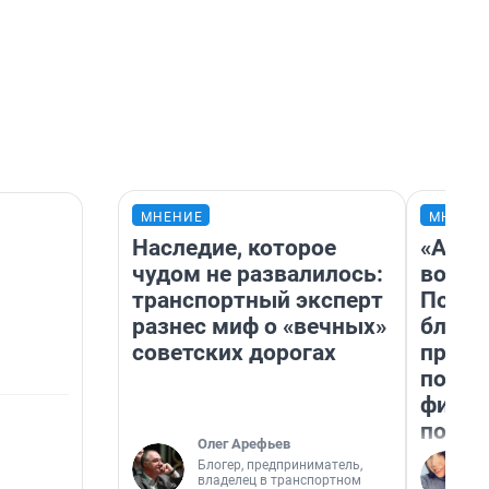
МНЕНИЕ
МНЕНИ
Наследие, которое
«Анал
чудом не развалилось:
вот ч
транспортный эксперт
Почем
разнес миф о «вечных»
блокб
советских дорогах
прова
повто
фильм
полны
Олег Арефьев
Блогер, предприниматель,
владелец в транспортном