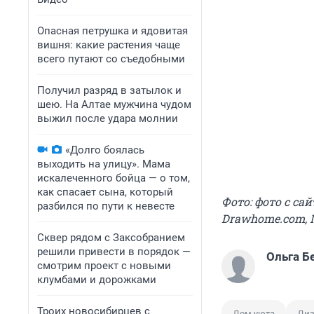
Опасная петрушка и ядовитая
вишня: какие растения чаще
всего путают со съедобными
Получил разряд в затылок и
шею. На Алтае мужчина чудом
выжил после удара молнии
«Долго боялась
выходить на улицу». Мама
искалеченного бойца — о том,
как спасает сына, который
Фото: фото с сайт
разбился по пути к невесте
Drawhome.com, Mi
Сквер рядом с Заксобранием
решили привести в порядок —
Ольга Б
смотрим проект с новыми
клумбами и дорожками
Троих новосибирцев с
Дом уюта
Диз