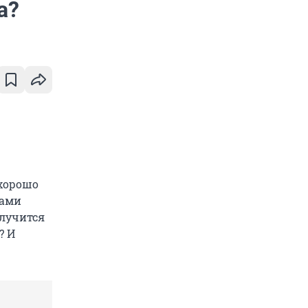
а?
 хорошо
вами
олучится
? И