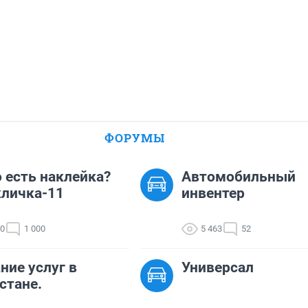
ФОРУМЫ
о есть наклейка?
Автомобильный
личка-11
инвентер
00
1 000
5 463
52
ние услуг в
Универсал
стане.