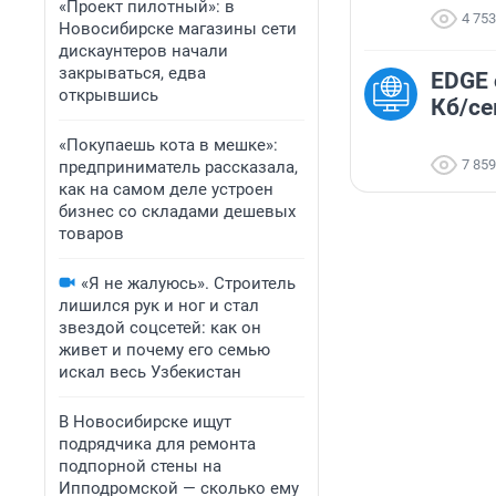
«Проект пилотный»: в
4 753
Новосибирске магазины сети
дискаунтеров начали
закрываться, едва
EDGE 
открывшись
Кб/се
«Покупаешь кота в мешке»:
7 859
предприниматель рассказала,
как на самом деле устроен
бизнес со складами дешевых
товаров
«Я не жалуюсь». Строитель
лишился рук и ног и стал
звездой соцсетей: как он
живет и почему его семью
искал весь Узбекистан
В Новосибирске ищут
подрядчика для ремонта
подпорной стены на
Ипподромской — сколько ему