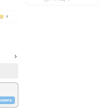
0
равить