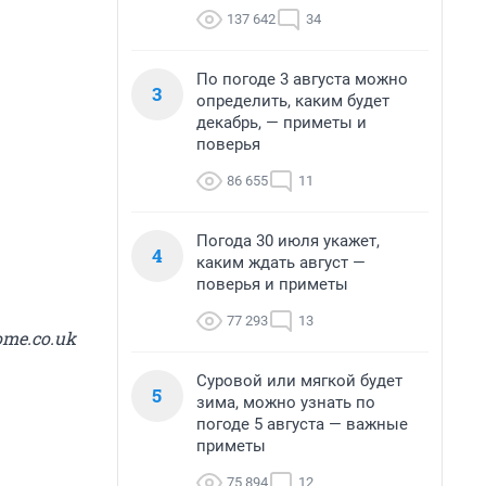
137 642
34
По погоде 3 августа можно
3
определить, каким будет
декабрь, — приметы и
поверья
86 655
11
Погода 30 июля укажет,
4
каким ждать август —
поверья и приметы
77 293
13
ome.co.uk
Суровой или мягкой будет
5
зима, можно узнать по
погоде 5 августа — важные
приметы
75 894
12