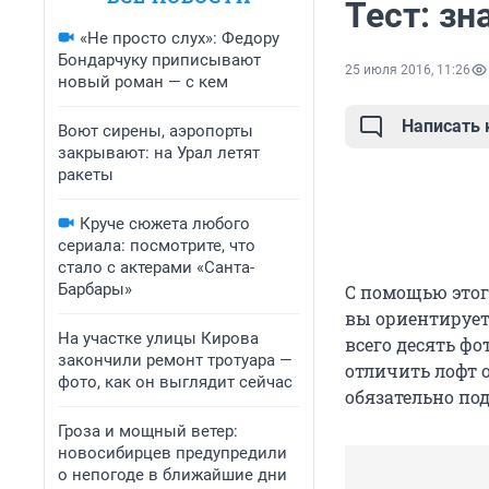
Тест: зн
«Не просто слух»: Федору
Бондарчуку приписывают
25 июля 2016, 11:26
новый роман — с кем
Написать
Воют сирены, аэропорты
закрывают: на Урал летят
ракеты
Круче сюжета любого
сериала: посмотрите, что
стало с актерами «Санта-
Барбары»
С помощью этог
вы ориентирует
На участке улицы Кирова
всего десять ф
закончили ремонт тротуара —
отличить лофт 
фото, как он выглядит сейчас
обязательно по
Гроза и мощный ветер:
новосибирцев предупредили
о непогоде в ближайшие дни