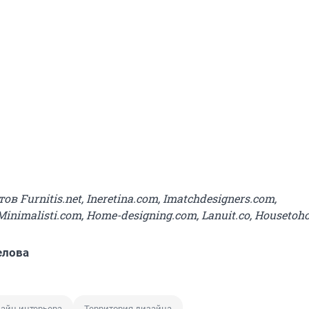
ов Furnitis.net, Ineretina.com, Imatchdesigners.com,
nimalisti.com, Home-designing.com, Lanuit.co, Housetoh
елова
айн интерьера
Территория дизайна