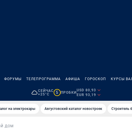
ФОРУМЫ
ТЕЛЕПРОГРАММА
АФИША
ГОРОСКОП
КУРСЫ ВА
USD 80,93
СЕЙЧАС
5
ПРОБКИ
+25°C
EUR 93,19
алог на электрокары
Августовский каталог новостроек
Строитель б
ОЙ ДОМ