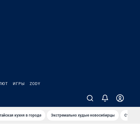
ЛЮТ
ИГРЫ
ZODY
тайская кухня в городе
Экстремально худые новосибирцы
Старт те