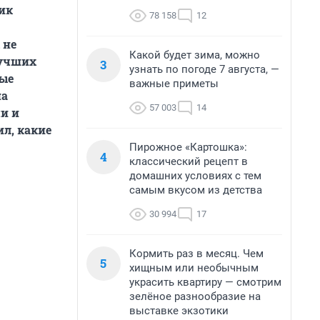
ик
78 158
12
 не
Какой будет зима, можно
лучших
3
узнать по погоде 7 августа, —
ные
важные приметы
на
57 003
14
и и
ил, какие
Пирожное «Картошка»:
4
классический рецепт в
домашних условиях с тем
самым вкусом из детства
30 994
17
Кормить раз в месяц. Чем
5
хищным или необычным
украсить квартиру — смотрим
зелёное разнообразие на
выставке экзотики