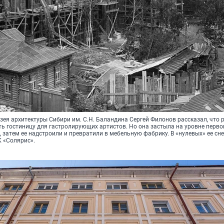
зея архитектуры Сибири им. С.Н. Баландина Сергей Филонов рассказал, что 
ь гостиницу для гастролирующих артистов. Но она застыла на уровне перво
в, затем ее надстроили и превратили в мебельную фабрику. В «нулевых» ее сне
 «Солярис».