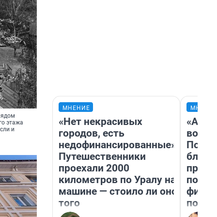
МНЕНИЕ
МНЕНИ
рядом
«Нет некрасивых
«Анал
го этажа
сли и
городов, есть
вот ч
недофинансированные».
Почем
Путешественники
блокб
проехали 2000
прова
километров по Уралу на
повто
машине — стоило ли оно
фильм
того
полны