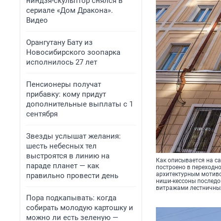
ниндзя-скульптор снялся в
сериале «Дом Дракона».
Видео
Орангутану Бату из
Новосибирского зоопарка
исполнилось 27 лет
Пенсионеры получат
прибавку: кому придут
дополнительные выплаты с 1
сентября
Звезды услышат желания:
шесть небесных тел
выстроятся в линию на
Как описывается на са
параде планет — как
построено в переходно
архитектурным мотиво
правильно провести день
ниши-кессоны последо
витражами лестничных
Пора подкапывать: когда
собирать молодую картошку и
можно ли есть зеленую —