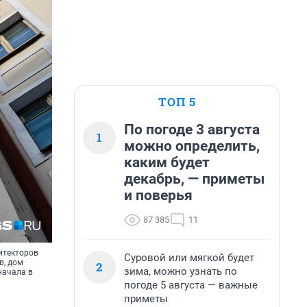
ТОП 5
По погоде 3 августа
1
можно определить,
каким будет
декабрь, — приметы
и поверья
87 385
11
итекторов
Суровой или мягкой будет
в, дом
2
зима, можно узнать по
начала в
погоде 5 августа — важные
приметы