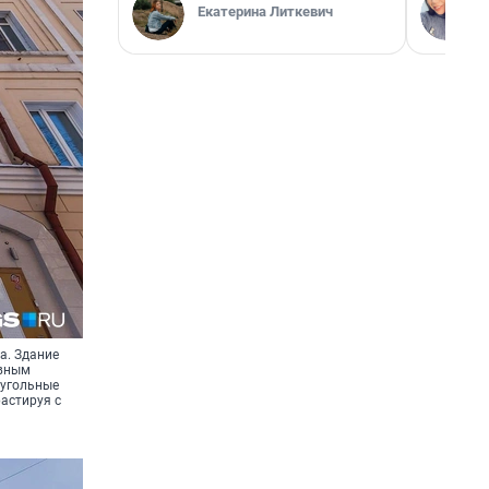
Екатерина Литкевич
а. Здание
овным
оугольные
астируя с