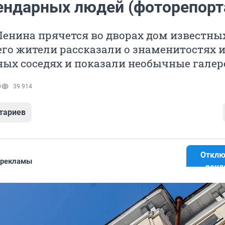
ендарных людей (фоторепорт
енина прячется во дворах дом известны
его жители рассказали о знаменитостях 
ных соседях и показали необычные галер
0
39 914
тариев
Отклю
 рекламы
рекл