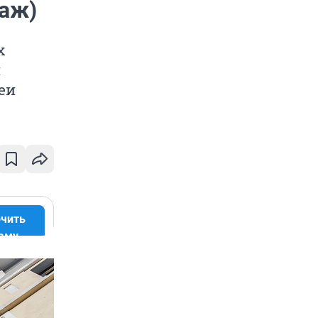
аж)
х
и
еи
чить
аму