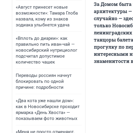
За Домом быта
«Август принесет новые
архитектуры — «
возможности»: Тамара Глоба
случайно — зде
назвала, кому из знаков
зодиака улыбнется удача
только Новосиб
ленинградских 
«Вплоть до диареи»: как
танцоры балет
правильно пить иван-чай —
прогулку по п
новосибирский нутрициолог
интересными ни
подсчитал допустимое
знаменитости в
количество чашек
Переводы россиян начнут
блокировать по одной
причине: подробности
«Два кота уже нашли дом»:
как в Новосибирске проходит
ярмарка «День Хвоста» —
показываем фото животных
«Меня не просто отменяют,