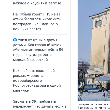
важное о клубнях в августе
На Кубани горит НПЗ из-за
атаки беспилотников: есть
пострадавшие. Главное о
ночных налетах
Ушел от жены с двумя
детьми. Как главный качок
«Уральских пельменей» в 54
года закрутил роман с
молодой красоткой
Как выбрать школьный
рюкзак — советы
новосибирского
Роспотребнадзора в одной
картинке
Звонить в УК, требовать
Галереи лестничных к
перерасчет: что делать, если в
В их оформлении испо