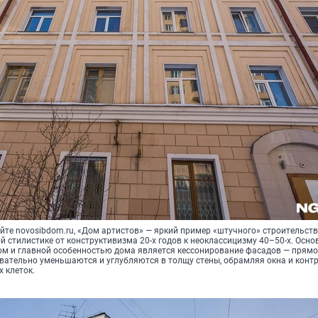
йте novosibdom.ru, «Дом артистов» — яркий пример «штучного» строительств
й стилистике от конструктивизма 20-х годов к неоклассицизму 40–50-х. Осн
м и главной особенностью дома является кессонирование фасадов — прям
вательно уменьшаются и углубляются в толщу стены, обрамляя окна и контр
 клеток.