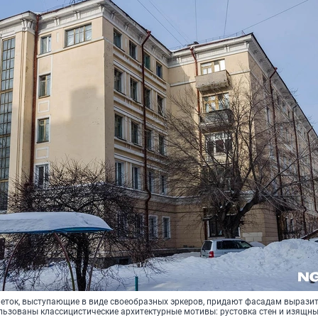
леток, выступающие в виде своеобразных эркеров, придают фасадам выразит
льзованы классицистические архитектурные мотивы: рустовка стен и изящн