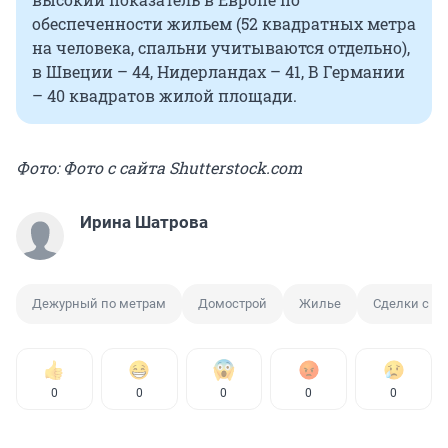
обеспеченности жильем (52 квадратных метра
на человека, спальни учитываются отдельно),
в Швеции – 44, Нидерландах – 41, В Германии
– 40 квадратов жилой площади.
Фото: Фото с сайта Shutterstock.com
Ирина Шатрова
Дежурный по метрам
Домострой
Жилье
Сделки с н
0
0
0
0
0