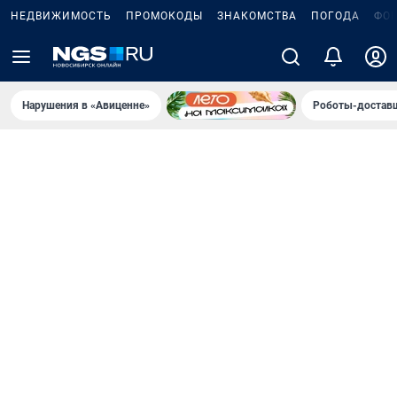
НЕДВИЖИМОСТЬ
ПРОМОКОДЫ
ЗНАКОМСТВА
ПОГОДА
ФО
Нарушения в «Авиценне»
Роботы-доставщ