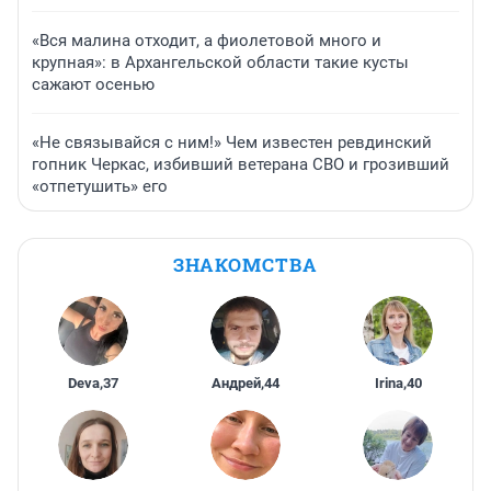
«Вся малина отходит, а фиолетовой много и
крупная»: в Архангельской области такие кусты
сажают осенью
«Не связывайся с ним!» Чем известен ревдинский
гопник Черкас, избивший ветерана СВО и грозивший
«отпетушить» его
ЗНАКОМСТВА
Deva
,
37
Андрей
,
44
Irina
,
40