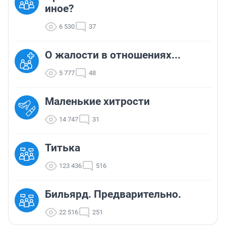
иное?
6 530
37
О жалости в отношениях...
5 777
48
Маленькие хитрости
14 747
31
Титька
123 436
516
Бильярд. Предварительно.
22 516
251