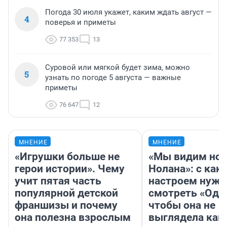
Погода 30 июля укажет, каким ждать август —
4
поверья и приметы
77 353
13
Суровой или мягкой будет зима, можно
5
узнать по погоде 5 августа — важные
приметы
76 647
12
МНЕНИЕ
МНЕНИЕ
«Игрушки больше не
«Мы видим нов
герои истории». Чему
Нолана»: с как
учит пятая часть
настроем нужн
популярной детской
смотреть «Оди
франшизы и почему
чтобы она не
она полезна взрослым
выглядела как