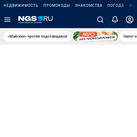
НЕДВИЖИМОСТЬ
ПРОМОКОДЫ
ЗНАКОМСТВА
ПОГОДА
ФО
«Майские» против подставщиков
Налог 