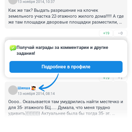
13 ноября 2014, 10:37
Как же так? Выдать разрешение на клочек 
земельного участка 22-этажного жилого дома!!!!! А где 
же там площадки дворовые площадки разместили, 
на крыше что ли? Ай да уаси во главе с главным в 
+19
–0
этом управлении! Интересно, общественные 
слушания тоже прошли?
Гость
13 ноября 2014, 09:03
Получай награды за комментарии и другие 
задания!
что-то не везет "Труду" с концепциями...по большей 
части все проекты получились как-то либо не 
Подробнее в профиле
вовремя, либо не к месту...
+19
–1
Шинша
13 ноября 2014, 08:14
Оооо.. Оказывается там умудрились найти местечко и 
для 35- этажного БЦ..... Думала, что меня трудно 
удивить)))))))))) Актуальнее была бы тогда 35- эт. 
парковка для всех чудесных зданий сей компании, 
+15
–6
расположенных поблизости,чьи работники завалили 
центр тачками...