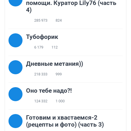
помощи. Куратор Lily76 (часть
4)
285 973
824
Тубофорик
6 179
112
Дневные метания))
218 333
999
Оно тебе надо?!
124 332
1 000
Готовим и хвастаемся-2
(рецепты и фото) (часть 3)