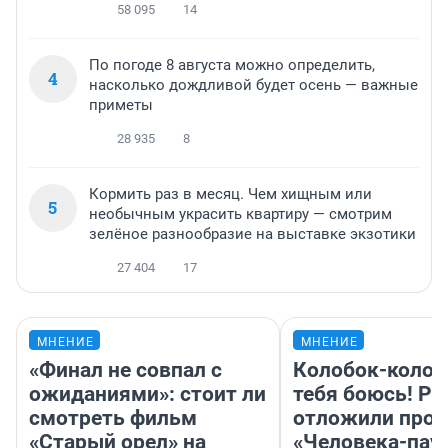
58 095
14
По погоде 8 августа можно определить,
4
насколько дождливой будет осень — важные
приметы
28 935
8
Кормить раз в месяц. Чем хищным или
5
необычным украсить квартиру — смотрим
зелёное разнообразие на выставке экзотики
27 404
17
МНЕНИЕ
МНЕНИЕ
«Финал не совпал с
Колобок-колобо
ожиданиями»: стоит ли
тебя боюсь! Ра
смотреть фильм
отложили прок
«Старый орел» на
«Человека-пау