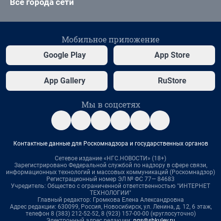
Все города сети
Мобильное приложение
Google Play
App Store
App Gallery
RuStore
Мы в соцсетях
Контактные данные для Роскомнадзора и государственных органов
Сетевое издание «НГС.НОВОСТИ» (18+)
Зарегистрировано Федеральной службой по надзору в сфере связи,
информационных технологий и массовых коммуникаций (Роскомнадзор)
Регистрационный номер ЭЛ № ФС 77— 84683
Учредитель: Общество с ограниченной ответственностью "ИНТЕРНЕТ
ТЕХНОЛОГИИ"
Главный редактор: Громкова Елена Александровна
Адрес редакции: 630099, Россия, Новосибирск, ул. Ленина, д. 12, 6 этаж,
телефон 8 (383) 212-52-52, 8 (923) 157-00-00 (круглосуточно)
Электронный адрес редакции:
ngs@shkulev.ru