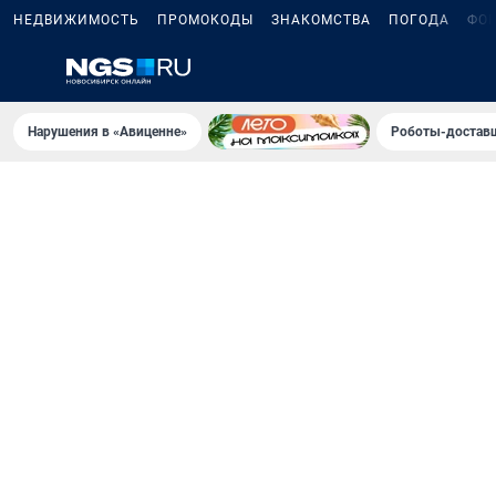
НЕДВИЖИМОСТЬ
ПРОМОКОДЫ
ЗНАКОМСТВА
ПОГОДА
ФО
Нарушения в «Авиценне»
Роботы-доставщ