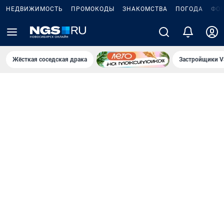
НЕДВИЖИМОСТЬ
ПРОМОКОДЫ
ЗНАКОМСТВА
ПОГОДА
ФО
Жёсткая соседская драка
Застройщики V