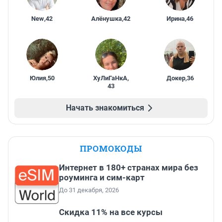
New
,
42
Алёнушка
,
42
Ирина
,
46
Юлия
,
50
ХуЛиГаНкА
,
Докер
,
36
43
Начать знакомиться
ПРОМОКОДЫ
Интернет в 180+ странах мира без
роуминга и сим-карт
До 31 декабря, 2026
Скидка 11% на все курсы