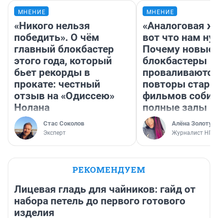
МНЕНИЕ
МНЕНИЕ
«Никого нельзя
«Аналоговая ж
победить». О чём
вот что нам ну
главный блокбастер
Почему новые
этого года, который
блокбастеры
бьет рекорды в
проваливаются,
прокате: честный
повторы стары
отзыв на «Одиссею»
фильмов соби
Нолана
полные залы
Стас Соколов
Алёна Золотух
Эксперт
Журналист НГС
РЕКОМЕНДУЕМ
Лицевая гладь для чайников: гайд от
набора петель до первого готового
изделия