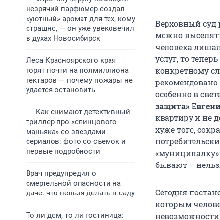
незрячий парфюмер создал
«уютный» аромат для тех, кому
Верховный суд 
страшно, — он уже увековечил
можно выселять
в духах Новосибирск
человека лишал
услуг, то тепе
Леса Красноярского края
конкретному сл
горят почти на полмиллиона
гектаров — почему пожары не
рекомендовано 
удается остановить
особенно в свет
защита» Евгени
Как снимают детективный
квартиру и не д
триллер про «свинцового
хуже того, сокр
маньяка» со звездами
потребительски
сериалов: фото со съемок и
первые подробности
«муниципалку» 
бывают – нельз
Врач предупредил о
смертельной опасности на
Сегодня постан
даче: что нельзя делать в саду
которым челове
То ли дом, то ли гостиница:
невозможности 