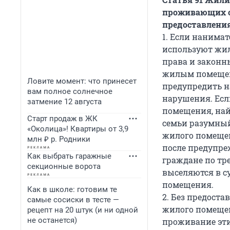
проживающих со
предоставлени
1.
Если нанимат
используют жил
права и законн
жилым помещени
Ловите момент: что принесет
предупредить н
вам полное солнечное
нарушения. Есл
затмение 12 августа
помещения, най
Старт продаж в ЖК
семьи разумный
«Околица»! Квартиры от 3,9
жилого помещен
млн ₽ р. Родники
после предупре
Как выбрать гаражные
граждане по тр
секционные ворота
выселяются в с
помещения.
Как в школе: готовим те
2. Без предост
самые сосиски в тесте —
жилого помещен
рецепт на 20 штук (и ни одной
не останется)
проживание эти