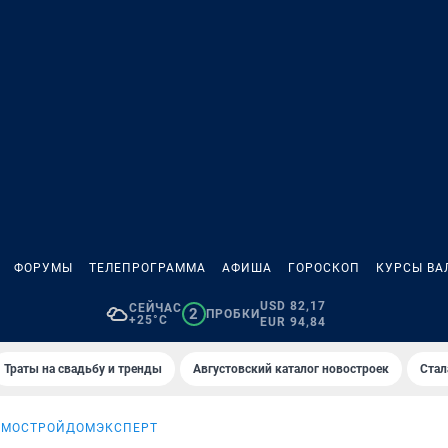
ФОРУМЫ
ТЕЛЕПРОГРАММА
АФИША
ГОРОСКОП
КУРСЫ ВА
USD 82,17
СЕЙЧАС
2
ПРОБКИ
+25°C
EUR 94,84
Траты на свадьбу и тренды
Августовский каталог новостроек
Стал
ОМОСТРОЙ
ДОМЭКСПЕРТ