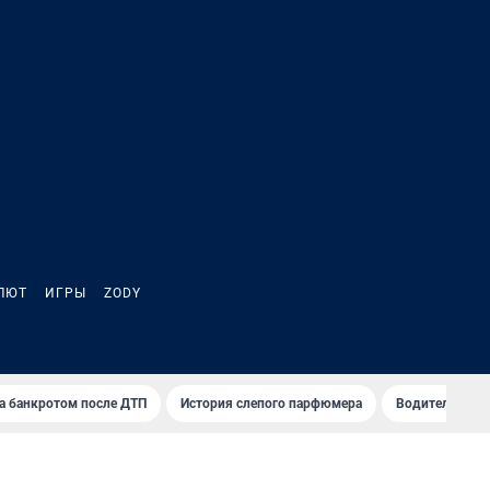
ЛЮТ
ИГРЫ
ZODY
а банкротом после ДТП
История слепого парфюмера
Водители пер