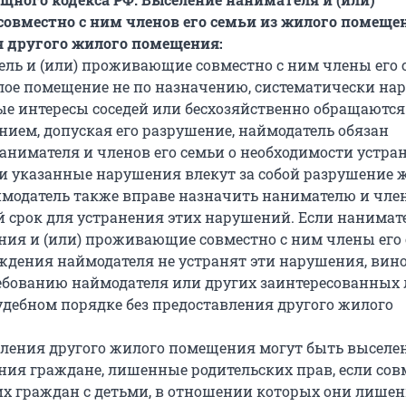
вместно с ним членов его семьи из жилого помещен
я другого жилого помещения:
ель и (или) проживающие совместно с ним члены его 
ое помещение не по назначению, систематически на
ые интересы соседей или бесхозяйственно обращаются
ем, допуская его разрушение, наймодатель обязан
анимателя и членов его семьи о необходимости устра
и указанные нарушения влекут за собой разрушение 
модатель также вправе назначить нанимателю и член
 срок для устранения этих нарушений. Если нанимат
ия и (или) проживающие совместно с ним члены его
ждения наймодателя не устранят эти нарушения, вин
ебованию наймодателя или других заинтересованных
удебном порядке без предоставления другого жилого
авления другого жилого помещения могут быть выселе
ия граждане, лишенные родительских прав, если сов
х граждан с детьми, в отношении которых они лише