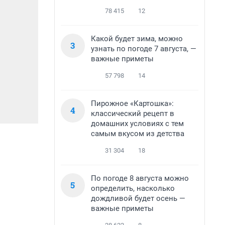
78 415
12
Какой будет зима, можно
3
узнать по погоде 7 августа, —
важные приметы
57 798
14
Пирожное «Картошка»:
4
классический рецепт в
домашних условиях с тем
самым вкусом из детства
31 304
18
По погоде 8 августа можно
5
определить, насколько
дождливой будет осень —
важные приметы