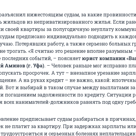
разъяснил нижестоящим судам, за какие провинности
 жильцов из неприватизированного жилья. Если ран
и своей квартиры за полугодичную неуплату комму
рь судам предписано индивидуально подходить к кажд
учаю. Потерявших работу, а также серьезно больных 
не трогать. «Я считаю это решение вполне разумным 
е последних событий, – поясняет
юрист компании «В
й Аминов (г. Уфа)
. – Человек раньше мог исправно пл
опускать просрочек. А тут – внезапное урезание зарпл
ащение. А на руках кредит – не важно, какой: ипотечн
й. Вот и выбирай в таком случае между выплатами за
и погашением задолженности по кредиту. Ситуации 
я всех нанимателей-должников равнять под одну греб
овление предписывает судам разбираться в причинах,
к не платит за квартиру. При задержках зарплаты или
трудоустроиться и серьезных болезнях неплательщик