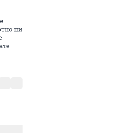
е
ютно ни
е
ате