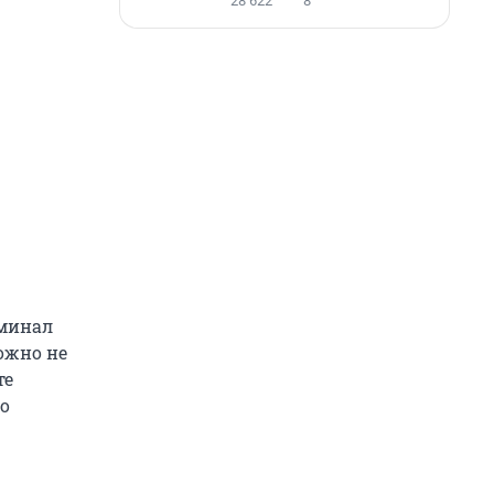
28 622
8
иминал
ожно не
те
о