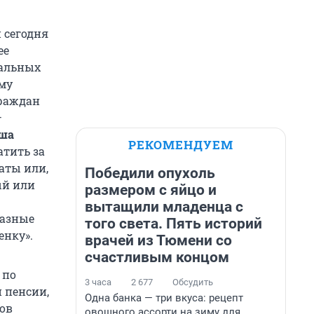
 сегодня
ее
нальных
ому
граждан
–
аша
РЕКОМЕНДУЕМ
атить за
аты или,
Победили опухоль
ый или
размером с яйцо и
вытащили младенца с
разные
того света. Пять историй
енку».
врачей из Тюмени со
счастливым концом
 по
3 часа
2 677
Обсудить
 пенсии,
Одна банка — три вкуса: рецепт
ов
овощного ассорти на зиму для