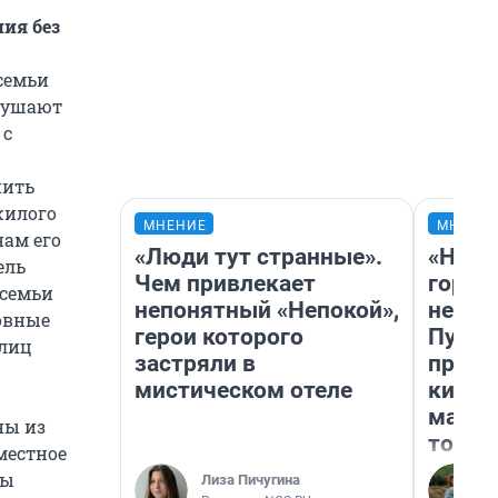
ия без
семьи
рушают
 с
нить
жилого
МНЕНИЕ
МНЕНИ
ам его
«Люди тут странные».
«Нет 
ель
Чем привлекает
городо
 семьи
непонятный «Непокой»,
недоф
овные
герои которого
Путеш
 лиц
застряли в
проех
мистическом отеле
килом
машин
ны из
того
местное
ны
Лиза Пичугина