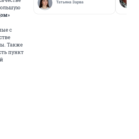
Татьяна Зарва
 большую
Дом»
ные с
стве
ры. Также
сть пункт
ый