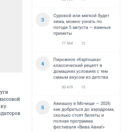
Суровой или мягкой будет
3
зима, можно узнать по
погоде 5 августа — важные
приметы
77 564
12
Пирожное «Картошка»:
4
классический рецепт в
домашних условиях с тем
самым вкусом из детства
30 479
15
луги
массовой
Авиашоу в Мочище — 2026:
ку.
5
как добраться до аэродрома,
ндаторов
сколько стоят билеты и
полная программа
фестиваля «Вива Авиа!»