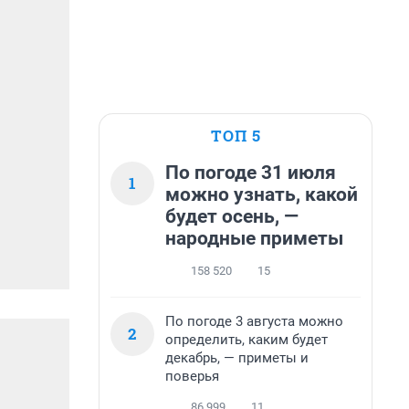
ТОП 5
По погоде 31 июля
1
можно узнать, какой
будет осень, —
народные приметы
158 520
15
По погоде 3 августа можно
2
определить, каким будет
декабрь, — приметы и
поверья
86 999
11