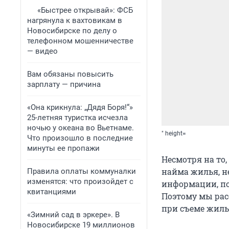
«Быстрее открывай»: ФСБ
нагрянула к вахтовикам в
Новосибирске по делу о
телефонном мошенничестве
— видео
Вам обязаны повысить
зарплату — причина
«Она крикнула: „Дядя Боря!“»
25-летняя туристка исчезла
ночью у океана во Вьетнаме.
" height=
Что произошло в последние
минуты ее пропажи
Несмотря на то
найма жилья, н
Правила оплаты коммуналки
изменятся: что произойдет с
информации, по
квитанциями
Поэтому мы рас
при съеме жиль
«Зимний сад в эркере». В
Новосибирске 19 миллионов