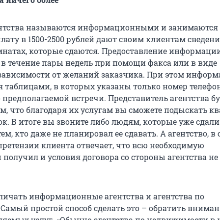
нтства называются информационными и занимаются т
лату в 1500-2500 рублей дают своим клиентам сведени
мнатах, которые сдаются. Предоставление информаци
 в течение пары недель при помощи факса или в виде
 зависимости от желаний заказчика. При этом инфор
я таблицами, в которых указаны только номер телефо
 предполагаемой встречи. Представитель агентства б
ом, что благодаря их услугам вы сможете подыскать кв
к. В итоге вы звоните либо людям, которые уже сдали
тем, кто даже не планировал ее сдавать. А агентство, в
 претензии клиента отвечает, что всю необходимую
получил и условия договора со стороны агентства не
личать информационные агентства и агентства по
Самый простой способ сделать это – обратить вниман
ляемых услуг. «Обычно агентства по недвижимости в 