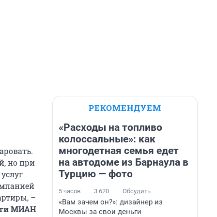
РЕКОМЕНДУЕМ
«Расходы на топливо
колоссальные»: как
многодетная семья едет
аровать.
на автодоме из Барнаула в
, но при
Турцию — фото
 услуг
омпанией
5 часов
3 620
Обсудить
артиры, –
«Вам зачем он?»: дизайнер из
сти МИАН
Москвы за свои деньги