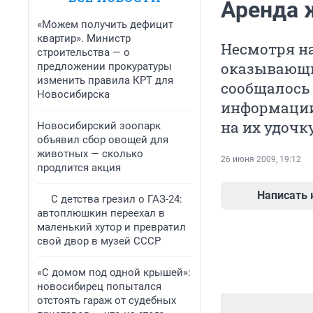
Аренда ж
«Можем получить дефицит
квартир». Министр
Несмотря на
строительства — о
оказывающи
предложении прокуратуры
изменить правила КРТ для
сообщалось
Новосибирска
информации
на их удочку.
Новосибирский зоопарк
объявил сбор овощей для
животных — сколько
26 июня 2009, 19:12
продлится акция
Написать
С детства грезил о ГАЗ-24:
автоплюшкин переехал в
маленький хутор и превратил
свой двор в музей СССР
«С домом под одной крышей»:
новосибирец попытался
отстоять гараж от судебных