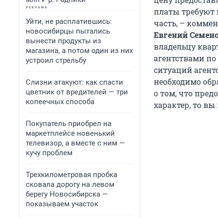
платы требуют 
Уйти, не расплатившись:
часть, – комме
новосибирцы пытались
Евгений Семено
вынести продукты из
владельцу квар
магазина, а потом один из них
агентствами по
устроил стрельбу
ситуаций агент
необходимо обр
Слизни атакуют: как спасти
цветник от вредителей — три
о том, что пре
копеечных способа
характер, то в
Покупатель приобрел на
маркетплейсе новенький
телевизор, а вместе с ним —
кучу проблем
Трехкилометровая пробка
сковала дорогу на левом
берегу Новосибирска —
показываем участок