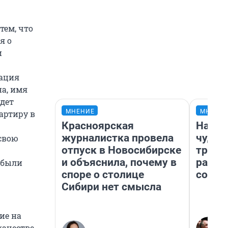
ем, что
я о
и
мация
на, имя
удет
МНЕНИЕ
МНЕНИ
артиру в
Красноярская
Насле
журналистка провела
чудом
 свою
отпуск в Новосибирске
транс
и объяснила, почему в
разне
 были
споре о столице
совет
Сибири нет смысла
ие на
качестве