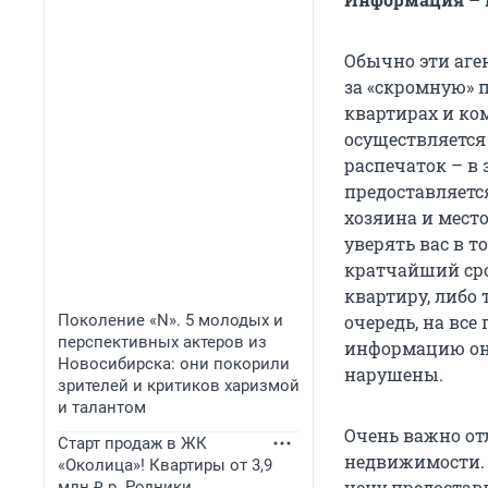
Обычно эти аге
за «скромную» п
квартирах и ко
осуществляется
распечаток – в
предоставляетс
хозяина и место
уверять вас в т
кратчайший сро
квартиру, либо 
Поколение «N». 5 молодых и
очередь, на все
перспективных актеров из
информацию он 
Новосибирска: они покорили
нарушены.
зрителей и критиков харизмой
и талантом
Очень важно от
Старт продаж в ЖК
недвижимости. 
«Околица»! Квартиры от 3,9
цену предостав
млн ₽ р. Родники