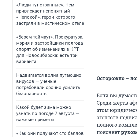
«Люди тут странные». Чем
привлекает непонятный
«Непокой», герои которого
застряли в мистическом отеле
«Берем таймаут». Прокуратура,
мэрия и застройщики полгода
спорят об изменениях в КРТ
для Новосибирска: есть три
варианта
Надвигается волна пугающих
Осторожно – ло
вирусов — ученые
потребовали срочно усилить
безопасность
Если вы думает
Среди жертв аф
Какой будет зима можно
этом юридическ
узнать по погоде 7 августа —
агентств недв
важные приметы
полного компле
поясняет
руков
«Как они получают сто баллов