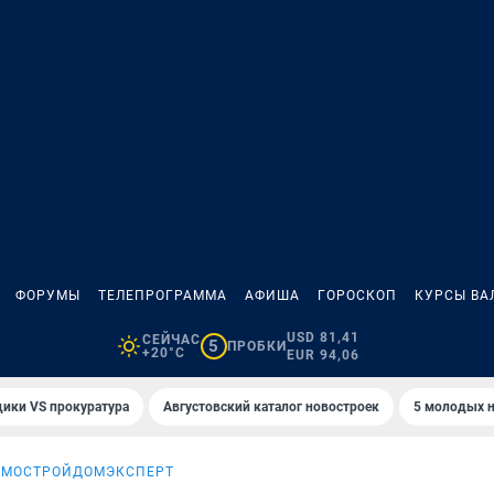
ФОРУМЫ
ТЕЛЕПРОГРАММА
АФИША
ГОРОСКОП
КУРСЫ ВА
USD 81,41
СЕЙЧАС
5
ПРОБКИ
+20°C
EUR 94,06
ики VS прокуратура
Августовский каталог новостроек
5 молодых н
ОМОСТРОЙ
ДОМЭКСПЕРТ