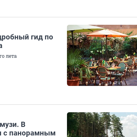
дробный гид по
а
го лета
музи. В
н с панорамным