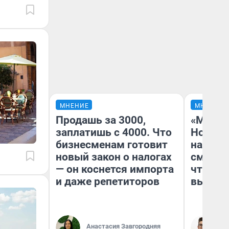
МНЕНИЕ
МНЕНИЕ
Продашь за 3000,
«Мы ви
заплатишь с 4000. Что
Нолана
бизнесменам готовит
настро
новый закон о налогах
смотре
— он коснется импорта
чтобы 
и даже репетиторов
выгляд
Анастасия Завгородняя
На