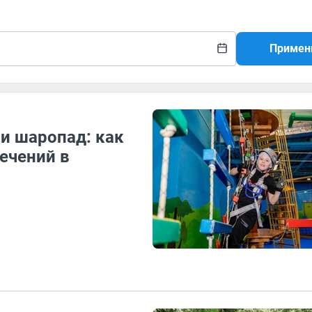
Примен
и шаропад: как
лечений в