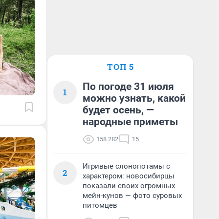
ТОП 5
По погоде 31 июля
1
можно узнать, какой
будет осень, —
народные приметы
158 282
15
Игривые слонопотамы с
2
характером: новосибирцы
показали своих огромных
мейн-кунов — фото суровых
питомцев