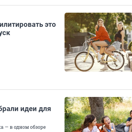
билитировать это
уск
брали идеи для
а — в одном обзоре