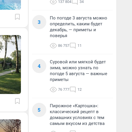
137 804
34
По погоде 3 августа можно
3
определить, каким будет
декабрь, — приметы и
поверья
86 757
11
Суровой или мягкой будет
4
зима, можно узнать по
погоде 5 августа — важные
приметы
76 777
12
Пирожное «Картошка»:
5
классический рецепт в
домашних условиях с тем
самым вкусом из детства