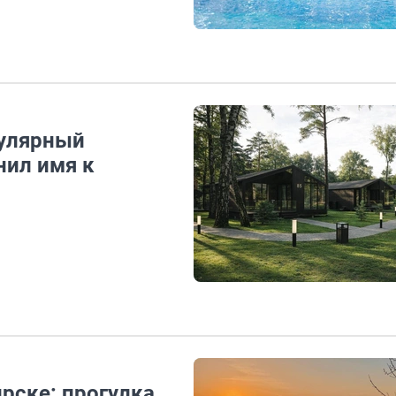
пулярный
нил имя к
рске: прогулка