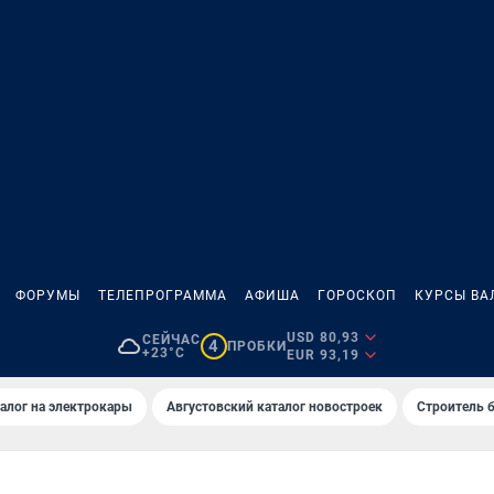
ФОРУМЫ
ТЕЛЕПРОГРАММА
АФИША
ГОРОСКОП
КУРСЫ ВА
USD 80,93
СЕЙЧАС
4
ПРОБКИ
+23°C
EUR 93,19
алог на электрокары
Августовский каталог новостроек
Строитель б