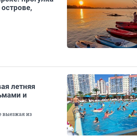
 острове,
вая летняя
ьмами и
не выезжая из