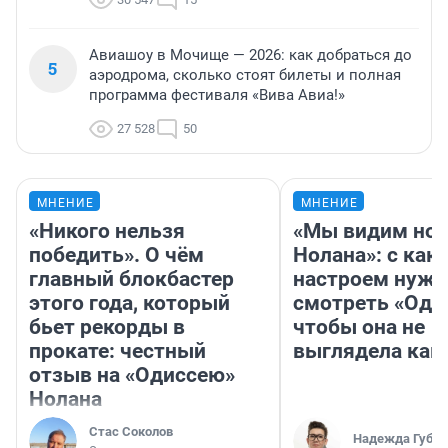
Авиашоу в Мочище — 2026: как добраться до
5
аэродрома, сколько стоят билеты и полная
программа фестиваля «Вива Авиа!»
27 528
50
МНЕНИЕ
МНЕНИЕ
«Никого нельзя
«Мы видим нов
победить». О чём
Нолана»: с как
главный блокбастер
настроем нужн
этого года, который
смотреть «Оди
бьет рекорды в
чтобы она не
прокате: честный
выглядела как
отзыв на «Одиссею»
Нолана
Стас Соколов
Надежда Губар