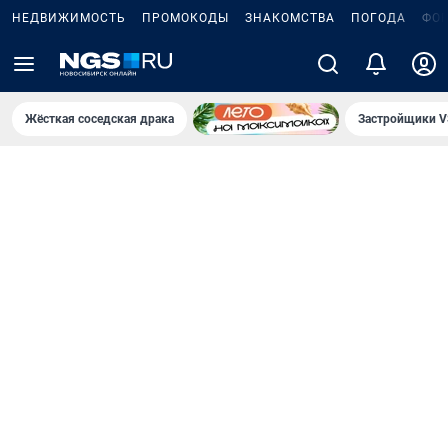
НЕДВИЖИМОСТЬ
ПРОМОКОДЫ
ЗНАКОМСТВА
ПОГОДА
ФО
Жёсткая соседская драка
Застройщики V