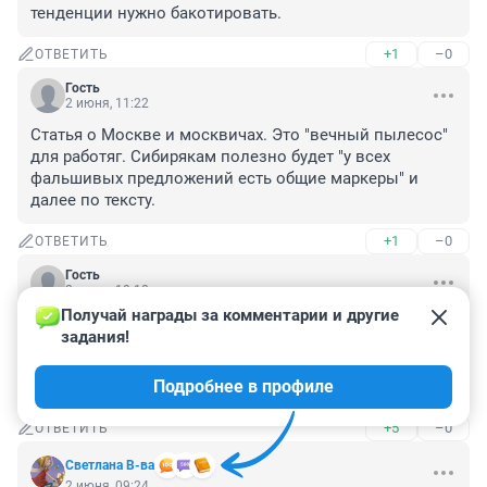
тенденции нужно бакотировать.
+1
–0
ОТВЕТИТЬ
Гость
2 июня, 11:22
Статья о Москве и москвичах. Это "вечный пылесос" 
для работяг. Сибирякам полезно будет "у всех 
фальшивых предложений есть общие маркеры" и 
далее по тексту.
+1
–0
ОТВЕТИТЬ
Гость
2 июня, 10:18
Получай награды за комментарии и другие 
Помню на одной шоколадной фабрике висела 
задания!
вакансия юриста,аж 3 года.Я цинично посмеялся 
видимо:"На шоколадной фабрике,не "шоколадные 
Подробнее в профиле
условия",коль 3 года никто не хочет там работать!
+5
–0
ОТВЕТИТЬ
Светлана В-ва
2 июня, 09:24