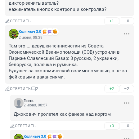
диктор-зачитыватель?

нажиматель кнопок контролц и контролвэ?
+1
–0
ОТВЕТИТЬ
Коляныч 3.0
2 июня, 08:39
Там это ... девушки-теннисистки из Совета 
Экономической Взаимопомощи (СЭВ) устроили в 
Париже Славянский Базар: 3 русских, 2 украинки, 
белоруска, полячка и румынка. 

Будущее за экономической взаимопомощью, а не за 
фейковыми вакансиями.
+2
–2
ОТВЕТИТЬ
2
Гость
2 июня, 08:57
Джокович пролетел как фанера над кортом
+0
–0
ОТВЕТИТЬ
Коляныч 3.0