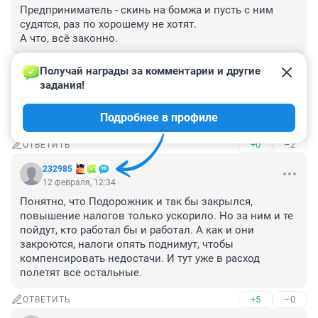
Предприниматель - скинь на бомжа и пусть с ним 
судятся, раз по хорошему не хотят.

А что, всё законно.
+1
–1
ОТВЕТИТЬ
Получай награды за комментарии и другие 
задания!
Гость
12 февраля, 12:56
Подробнее в профиле
за 30 лет работы нет денежных резервов-? ага . верим
+0
–2
ОТВЕТИТЬ
232985
12 февраля, 12:34
Понятно, что Подорожник и так бы закрылся, 
повышение налогов только ускорило. Но за ним и те 
пойдут, кто работал бы и работал. А как и они 
закроются, налоги опять поднимут, чтобы 
компенсировать недостачи. И тут уже в расход 
полетят все остальные.
+5
–0
ОТВЕТИТЬ