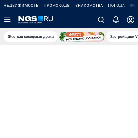
НЕДВИЖИМОСТЬ
ПРОМОКОДЫ
ЗНАКОМСТВА
ПОГОДА
ФО
Жёсткая соседская драка
Застройщики V