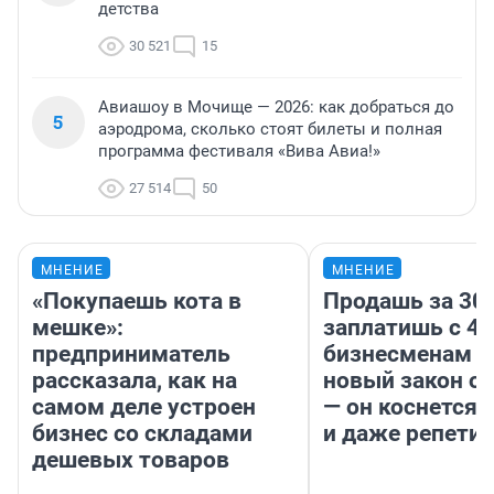
детства
30 521
15
Авиашоу в Мочище — 2026: как добраться до
5
аэродрома, сколько стоят билеты и полная
программа фестиваля «Вива Авиа!»
27 514
50
МНЕНИЕ
МНЕНИЕ
«Покупаешь кота в
Продашь за 300
мешке»:
заплатишь с 40
предприниматель
бизнесменам г
рассказала, как на
новый закон о 
самом деле устроен
— он коснется 
бизнес со складами
и даже репети
дешевых товаров