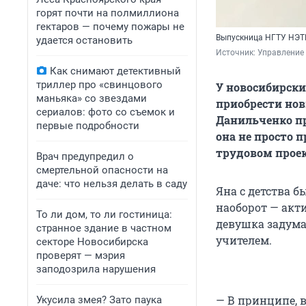
горят почти на полмиллиона
гектаров — почему пожары не
Выпускница НГТУ НЭТ
удается остановить
Источник: 
Управление
Как снимают детективный
триллер про «свинцового
У новосибирски
маньяка» со звездами
приобрести но
сериалов: фото со съемок и
Данильченко пр
первые подробности
она не просто 
трудовом проек
Врач предупредил о
смертельной опасности на
даче: что нельзя делать в саду
Яна с детства 
наоборот — акт
То ли дом, то ли гостиница:
девушка задума
странное здание в частном
учителем.
секторе Новосибирска
проверят — мэрия
заподозрила нарушения
— В принципе, 
Укусила змея? Зато паука