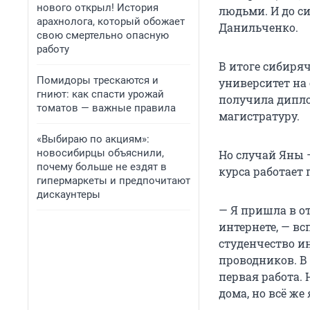
нового открыл! История
людьми. И до с
арахнолога, который обожает
Данильченко.
свою смертельно опасную
работу
В итоге сибиря
Помидоры трескаются и
университет на 
гниют: как спасти урожай
получила дипло
томатов — важные правила
магистратуру.
«Выбираю по акциям»:
новосибирцы объяснили,
Но случай Яны 
почему больше не ездят в
курса работает
гипермаркеты и предпочитают
дискаунтеры
— Я пришла в о
интернете, — вс
студенчество и
проводников. В
первая работа. 
дома, но всё же