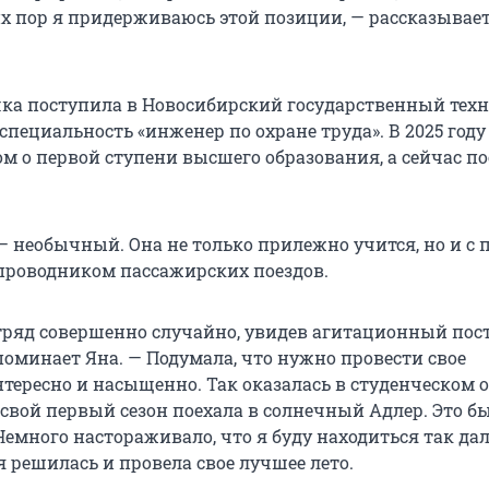
их пор я придерживаюсь этой позиции, — рассказывае
чка поступила в Новосибирский государственный тех
специальность «инженер по охране труда». В 2025 год
м о первой ступени высшего образования, а сейчас по
— необычный. Она не только прилежно учится, но и с 
 проводником пассажирских поездов.
тряд совершенно случайно, увидев агитационный пост
поминает Яна. — Подумала, что нужно провести свое
нтересно и насыщенно. Так оказалась в студенческом 
 свой первый сезон поехала в солнечный Адлер. Это б
Немного настораживало, что я буду находиться так дал
 я решилась и провела свое лучшее лето.