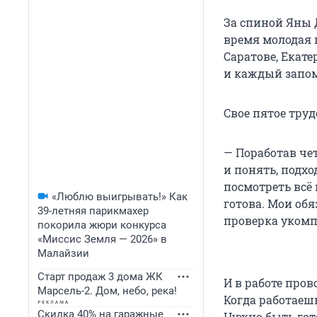
За спиной Яны 
время молодая п
Саратове, Екат
и каждый запом
Свое пятое труд
— Поработав чет
и понять, подхо
посмотреть всё 
«Люблю выигрывать!» Как
готова. Мои об
39-летняя парикмахер
проверка укомп
покорила жюри конкурса
«Миссис Земля — 2026» в
Малайзии
Старт продаж 3 дома ЖК
И в работе пров
Марсель-2. Дом, небо, река!
Когда работаеш
Скидка 40% на гаражные
Нужно быть го