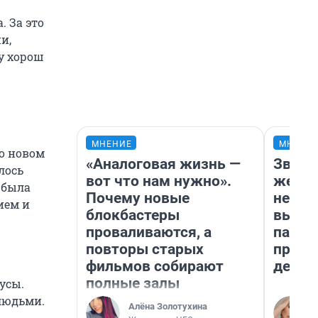
 За это
и,
у хорош
МНЕНИЕ
МНЕНИ
то новом
«Аналоговая жизнь —
Звезд
лось
вот что нам нужно».
желан
 была
Почему новые
небес
ием и
блокбастеры
выстр
проваливаются, а
парад
повторы старых
прави
фильмов собирают
день
полные залы
усы.
людьми.
Алёна Золотухина