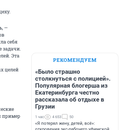
еху.
, —
ов
ла себя
е задачи.
лей. Эта
РЕКОМЕНДУЕМ
ых целей
«Было страшно
столкнуться с полицией».
Популярная блогерша из
Екатеринбурга честно
рассказала об отдыхе в
Грузии
ческие
й пример
1 час
4 653
50
«Я потерял жену, детей, всё»:
откровения экс-рабочего уфимской