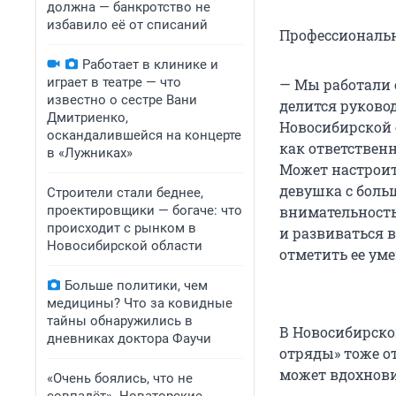
должна — банкротство не
избавило её от списаний
Профессиональн
Работает в клинике и
играет в театре — что
— Мы работали 
известно о сестре Вани
делится руково
Дмитриенко,
Новосибирской о
оскандалившейся на концерте
как ответственн
в «Лужниках»
Может настроит
девушка с боль
Строители стали беднее,
проектировщики — богаче: что
внимательность
происходит с рынком в
и развиваться в
Новосибирской области
отметить ее ум
Больше политики, чем
медицины? Что за ковидные
тайны обнаружились в
В Новосибирско
дневниках доктора Фаучи
отряды» тоже от
может вдохнови
«Очень боялись, что не