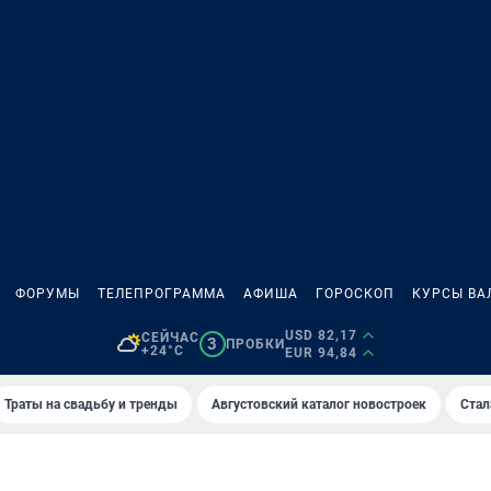
ФОРУМЫ
ТЕЛЕПРОГРАММА
АФИША
ГОРОСКОП
КУРСЫ ВА
USD 82,17
СЕЙЧАС
3
ПРОБКИ
+24°C
EUR 94,84
Траты на свадьбу и тренды
Августовский каталог новостроек
Стал