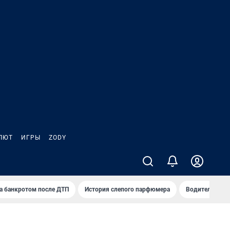
ЛЮТ
ИГРЫ
ZODY
а банкротом после ДТП
История слепого парфюмера
Водители пер