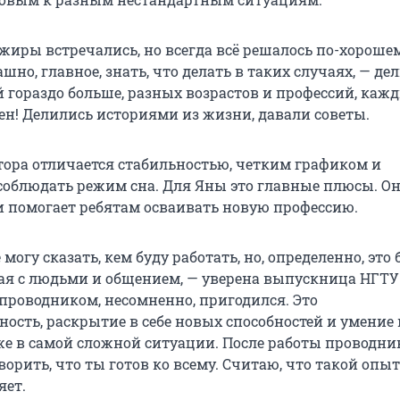
жиры встречались, но всегда всё решалось по-хорошем
ашно, главное, знать, что делать в таких случаях, — де
 гораздо больше, разных возрастов и профессий, каж
ен! Делились историями из жизни, давали советы.
тора отличается стабильностью, четким графиком и
облюдать режим сна. Для Яны это главные плюсы. Он
и помогает ребятам осваивать новую профессию.
 могу сказать, кем буду работать, но, определенно, это 
ная с людьми и общением, — уверена выпускница НГТУ
проводником, несомненно, пригодился. Это
ость, раскрытие в себе новых способностей и умение
е в самой сложной ситуации. После работы проводн
орить, что ты готов ко всему. Считаю, что такой опы
яет.