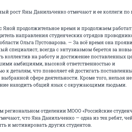
ый рост Яны Данильченко отмечают и ее коллеги по ц
с Яной продолжительное время и продолжаем работать
дитель направления студенческих отрядов проводник
бласти Ольга Пустоварова. — За всё время она прояви
ый специалист, всегда с энтузиазмом берется за новы
ь коллектив на работу и достижение поставленных це
шими амбициями, высокой ответственностью и
ю к деталям, что позволяет ей достигать поставленн
 выбранной сфере деятельности. Кроме того, нельзя не
ение находить общий язык с окружающими людьми.
м региональном отделении МООО «Российские студен
мечают, что Яна Данильченко — одна из тех ребят, че
ть и мотивировать других студентов.