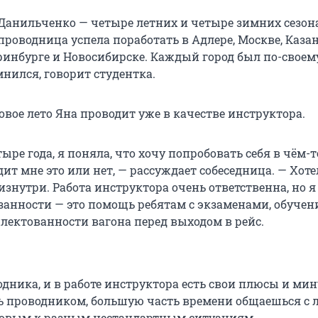
Данильченко — четыре летних и четыре зимних сезона.
роводница успела поработать в Адлере, Москве, Казан
еринбурге и Новосибирске. Каждый город был по-своем
нился, говорит студентка.
овое лето Яна проводит уже в качестве инструктора.
ыре года, я поняла, что хочу попробовать себя в чём-
дит мне это или нет, — рассуждает собеседница. — Хоте
изнутри. Работа инструктора очень ответственна, но я
язанности — это помощь ребятам с экзаменами, обучен
лектованности вагона перед выходом в рейс.
одника, и в работе инструктора есть свои плюсы и мин
ь проводником, большую часть времени общаешься с 
товым к разным нестандартным ситуациям.