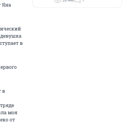
28 448
7
т Яна
нический
у девушка
ступает в
первого
 в
отряде
ыла моя
еко от