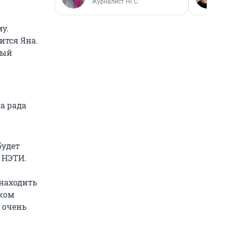
Журналист НГС
у.
лится Яна.
дый
а рада
будет
 НЭТИ.
 находить
иком
т очень