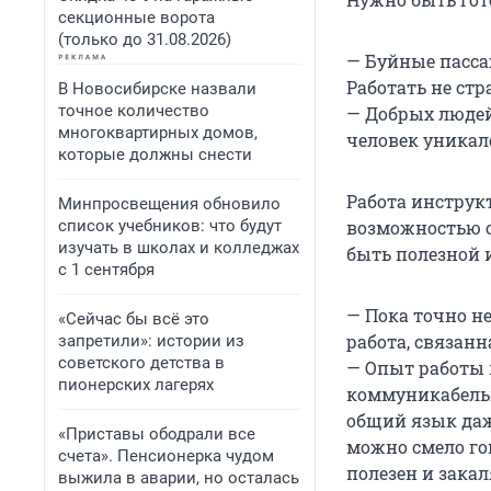
секционные ворота
(только до 31.08.2026)
— Буйные пасса
Работать не стр
В Новосибирске назвали
точное количество
— Добрых людей
многоквартирных домов,
человек уникал
которые должны снести
Работа инструк
Минпросвещения обновило
список учебников: что будут
возможностью с
изучать в школах и колледжах
быть полезной 
с 1 сентября
— Пока точно не
«Сейчас бы всё это
работа, связан
запретили»: истории из
советского детства в
— Опыт работы 
пионерских лагерях
коммуникабельн
общий язык даж
«Приставы ободрали все
можно смело гов
счета». Пенсионерка чудом
полезен и закал
выжила в аварии, но осталась