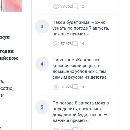
78 362
12
Какой будет зима, можно
3
узнать по погоде 7 августа, —
важные приметы
икул
57 678
14
егодня
сийском
Пирожное «Картошка»:
4
классический рецепт в
домашних условиях с тем
самым вкусом из детства
ь,
31 226
18
ессию,
 и
По погоде 8 августа можно
5
определить, насколько
дождливой будет осень —
важные приметы
с