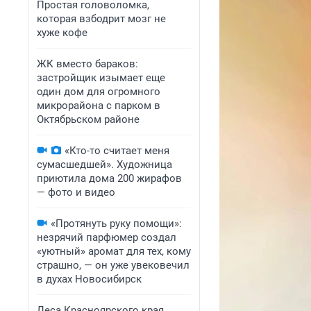
Простая головоломка,
которая взбодрит мозг не
хуже кофе
ЖК вместо бараков:
застройщик изымает еще
один дом для огромного
микрорайона с парком в
Октябрьском районе
«Кто-то считает меня
сумасшедшей». Художница
приютила дома 200 жирафов
— фото и видео
«Протянуть руку помощи»:
незрячий парфюмер создал
«уютный» аромат для тех, кому
страшно, — он уже увековечил
в духах Новосибирск
Леса Красноярского края