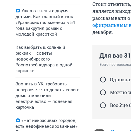
Стоит отметить,
является выход
Ушел от жены с двумя
детьми. Как главный качок
рассказывали о
«Уральских пельменей» в 54
официальным 
года закрутил роман с
декабря.
молодой красоткой
Как выбрать школьный
рюкзак — советы
Для вас 31
новосибирского
Роспотребнадзора в одной
Всего проголосова
картинке
Однозна
Звонить в УК, требовать
перерасчет: что делать, если в
Можно и
доме отключили
электричество — полезная
Вообще б
карточка
«Нет некрасивых городов,
есть недофинансированные».