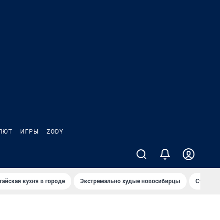
ЛЮТ
ИГРЫ
ZODY
тайская кухня в городе
Экстремально худые новосибирцы
Старт те