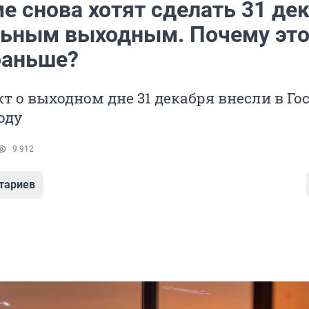
е снова хотят сделать 31 де
ьным выходным. Почему это
раньше?
т о выходном дне 31 декабря внесли в Го
оду
9 912
тариев