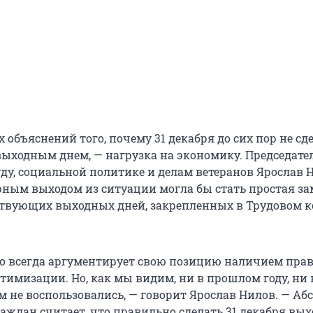
 объяснений того, почему 31 декабря до сих пор не сд
ходным днем, — нагрузка на экономику. Председате
уду, социальной политике и делам ветеранов Ярослав 
ерным выходом из ситуации могла бы стать простая з
ствующих выходных дней, закрепленных в Трудовом ко
о всегда аргументирует свою позицию наличием пра
тимизации. Но, как мы видим, ни в прошлом году, ни 
м не воспользовались, — говорит Ярослав Нилов. — Аб
аждан считает, что правильно сделать 31 декабря вы