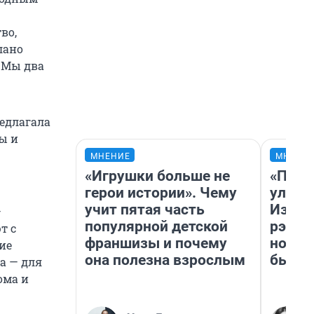
во,
лано
. Мы два
едлагала
ы и
МНЕНИЕ
МНЕНИ
«Игрушки больше не
«Поче
герои истории». Чему
улыба
учит пятая часть
Извес
—
популярной детской
рэпер
т с
франшизы и почему
новос
ие
она полезна взрослым
было
а — для
ома и