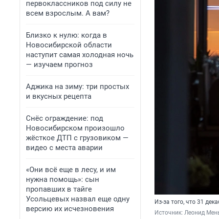
первоклассников под силу не
всем взрослым. А вам?
Близко к нулю: когда в
Новосибирской области
наступит самая холодная ночь
— изучаем прогноз
Аджика на зиму: три простых
и вкусных рецепта
Снёс ограждение: под
Новосибирском произошло
жёсткое ДТП с грузовиком —
видео с места аварии
«Они всё еще в лесу, и им
нужна помощь»: сын
пропавших в тайге
Усольцевых назвал еще одну
Из-за того, что 31 де
версию их исчезновения
Источник: 
Леонид Мен