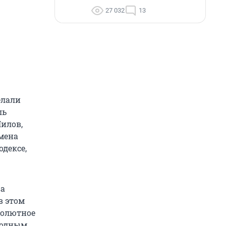
27 032
13
елали
ль
Нилов,
амена
дексе,
ва
в этом
солютное
ходным