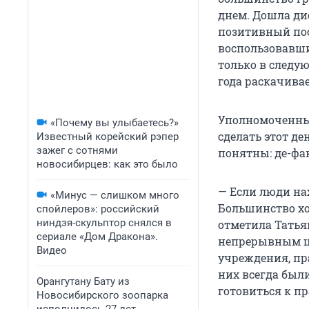
днем. Дошла дис
позитивный пос
воспользовавшис
только в следу
года раскачива
Уполномоченный
«Почему вы улыбаетесь?»
сделать этот д
Известный корейский рэпер
зажег с сотнями
понятны: де-фак
новосибирцев: как это было
— Если люди на
«Минус — слишком много
Большинство хо
спойлеров»: российский
ниндзя-скульптор снялся в
отметила Татья
сериале «Дом Дракона».
непрерывным ци
Видео
учреждения, пр
них всегда был
Орангутану Бату из
готовиться к пр
Новосибирского зоопарка