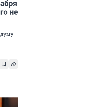
кабря
го не
сдуму