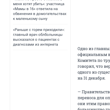
меня хотят убить»: участница
«Мамы в 16» ответила на
обвинения в домогательствах
к маленькому сыну
«Раньше с горем приходили»:
главный врач облбольницы
высказался о пациентах с
диагнозами из интернета
Одно из главных
официальным вы
Комитета по тр
говорил, что в
одного из суще
на 31 декабря.
— Правительств
переноса для оп
они этим право
большинство гр