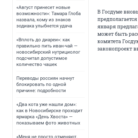
«Август принесет новые
В Госдуме внов
возможности»: Тамара Глоба
предполагается 
назвала, кому из знаков
зодиака улыбнется удача
января предлага
может быть рас
«Вплоть до диареи»: как
комитета Госду
правильно пить иван-чай —
законопроект в
новосибирский нутрициолог
подсчитал допустимое
количество чашек
Переводы россиян начнут
блокировать по одной
причине: подробности
«Два кота уже нашли дом»:
как в Новосибирске проходит
ярмарка «День Хвоста» —
показываем фото животных
«Меня не просто отменяют,