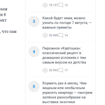
78 157
12
орым
н 8
Какой будет зима, можно
оект
3
узнать по погоде 7 августа, —
важные приметы
 что сам
56 988
14
Пирожное «Картошка»:
4
классический рецепт в
домашних условиях с тем
самым вкусом из детства
30 993
17
Кормить раз в месяц. Чем
5
хищным или необычным
украсить квартиру — смотрим
зелёное разнообразие на
выставке экзотики