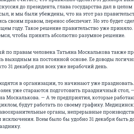
куссия до президента, глава государства дал в целом
ыл, и мы были убеждены, что на этот раз правительст
ь своим правом, перенос обеспечит. Но это будет сде
ющем году. Такое решение правительство уже приняло
емся, чтобы принять абсолютно разумное решение.
 по правам человека Татьяна Москалькова также пр
ень выходным на постоянной основе. Ее доводы логичн
то 31 декабря для всех уже нерабочий день.
ходятся в организации, то начинают уже праздновать.
зяек уже стараются подготовить праздничный стол, 
на Москалькова. — А те предприятия, которые работаю
клом, будут работать по своему графику. Медицинск
авоохранительные органы, непрерывные производств
и исключения. Всем было бы удобно 31 декабря быть д
азднику.