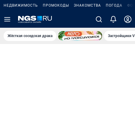
НЕДВИЖИМОСТЬ
ПРОМОКОДЫ
ЗНАКОМСТВА
ПОГОДА
ФО
Жёсткая соседская драка
Застройщики V