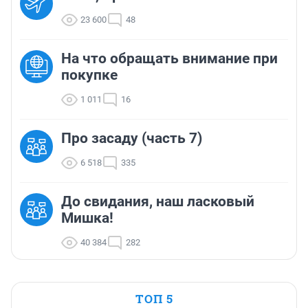
23 600
48
На что обращать внимание при
покупке
1 011
16
Про засаду (часть 7)
6 518
335
До свидания, наш ласковый
Мишка!
40 384
282
ТОП 5