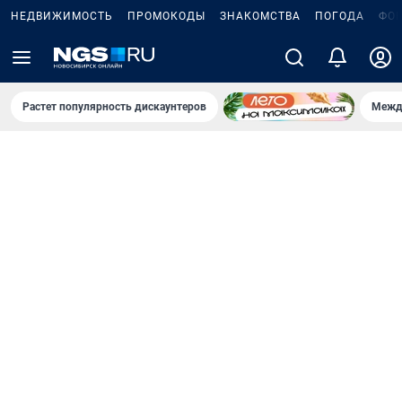
НЕДВИЖИМОСТЬ
ПРОМОКОДЫ
ЗНАКОМСТВА
ПОГОДА
ФО
Растет популярность дискаунтеров
Межд