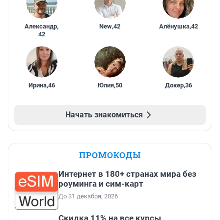
Александр
,
New
,
42
Алёнушка
,
42
42
Ирина
,
46
Юлия
,
50
Докер
,
36
Начать знакомиться
ПРОМОКОДЫ
Интернет в 180+ странах мира без
роуминга и сим-карт
До 31 декабря, 2026
Скидка 11% на все курсы