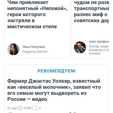
Чем привлекает
чудом не разва
непонятный «Непокой»,
транспортный 
герои которого
разнес миф о 
застряли в
советских доро
мистическом отеле
Олег Арефьев
Блогер, предпри
Лиза Пичугина
владелец в тра
Редактор NGS.RU
бизнесе
РЕКОМЕНДУЕМ
Фермер Джастас Уолкер, известный
как «веселый молочник», заявил что
его семью могут выдворить из
России — видео
21 час
9 587
3