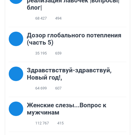
реализация лавочек |вопросы|
блог|
68 427
494
Дозор глобального потепления
(часть 5)
35 195
659
Здравствствуй-здравствуй,
Новый год!,
64 699
607
Женские слезы...Вопрос к
мужчинам
112 767
415