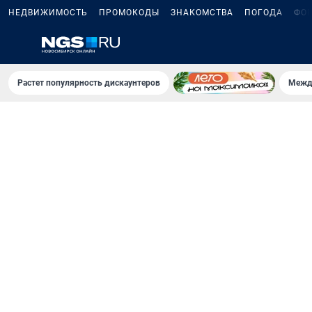
НЕДВИЖИМОСТЬ
ПРОМОКОДЫ
ЗНАКОМСТВА
ПОГОДА
ФО
Растет популярность дискаунтеров
Межд