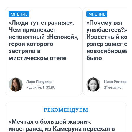
МНЕНИЕ
МНЕНИЕ
«Люди тут странные».
«Почему вы
Чем привлекает
улыбаетесь?»
непонятный «Непокой»,
Известный кор
герои которого
рэпер зажег с 
застряли в
новосибирцев: 
мистическом отеле
было
Лиза Пичугина
Нина Раневска
Редактор NGS.RU
Журналист
РЕКОМЕНДУЕМ
«Мечтал о большой жизни»:
иностранец из Камеруна переехал в