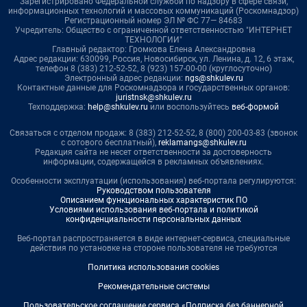
Зарегистрировано Федеральной службой по надзору в сфере связи,
информационных технологий и массовых коммуникаций (Роскомнадзор)
Регистрационный номер ЭЛ № ФС 77— 84683
Учредитель: Общество с ограниченной ответственностью "ИНТЕРНЕТ
ТЕХНОЛОГИИ"
Главный редактор: Громкова Елена Александровна
Адрес редакции: 630099, Россия, Новосибирск, ул. Ленина, д. 12, 6 этаж,
телефон 8 (383) 212-52-52, 8 (923) 157-00-00 (круглосуточно)
Электронный адрес редакции:
ngs@shkulev.ru
Контактные данные для Роскомнадзора и государственных органов:
juristnsk@shkulev.ru
Техподдержка:
help@shkulev.ru
или воспользуйтесь
веб-формой
Связаться с отделом продаж: 8 (383) 212-52-52, 8 (800) 200-03-83 (звонок
с сотового бесплатный),
reklamangs@shkulev.ru
Редакция сайта не несет ответственности за достоверность
информации, содержащейся в рекламных объявлениях.
Особенности эксплуатации (использования) веб-портала регулируются:
Руководством пользователя
Описанием функциональных характеристик ПО
Условиями использования веб-портала и политикой
конфиденциальности персональных данных
Веб-портал распространяется в виде интернет-сервиса, специальные
действия по установке на стороне пользователя не требуются
Политика использования cookies
Рекомендательные системы
Пользовательское соглашение сервиса «Подписка без баннерной