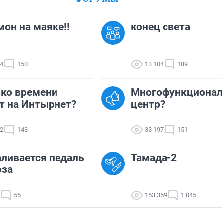
он на маяке!!
конец света
24
150
13 104
189
ко времени
Многофункциона
т на Интырнет?
центр?
62
143
33 197
151
ливается педаль
Тамада-2
оза
55
153 359
1 045