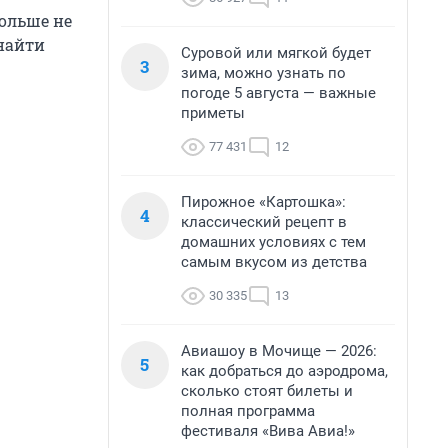
ольше не
 найти
Суровой или мягкой будет
3
зима, можно узнать по
погоде 5 августа — важные
приметы
77 431
12
Пирожное «Картошка»:
4
классический рецепт в
домашних условиях с тем
самым вкусом из детства
30 335
13
Авиашоу в Мочище — 2026:
5
как добраться до аэродрома,
сколько стоят билеты и
полная программа
фестиваля «Вива Авиа!»