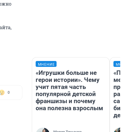
можно
айта,
МНЕНИЕ
МНЕНИ
«Игрушки больше не
«Поку
герои истории». Чему
мешке
учит пятая часть
предп
популярной детской
расска
0
франшизы и почему
самом
она полезна взрослым
бизне
дешев
Мария Тищенко