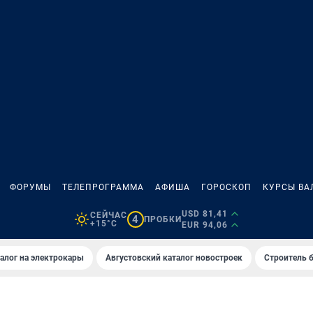
ФОРУМЫ
ТЕЛЕПРОГРАММА
АФИША
ГОРОСКОП
КУРСЫ ВА
USD 81,41
СЕЙЧАС
4
ПРОБКИ
+15°C
EUR 94,06
алог на электрокары
Августовский каталог новостроек
Строитель б