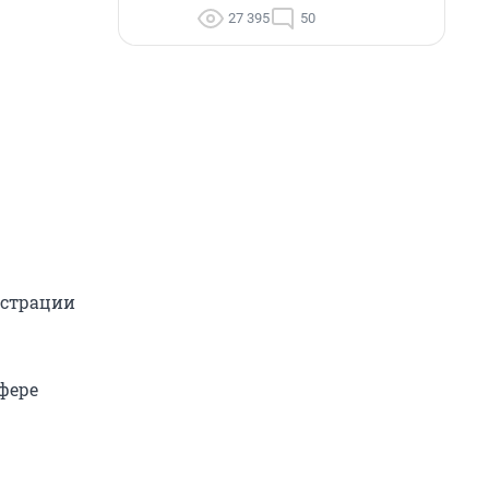
27 395
50
истрации
фере