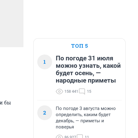
ТОП 5
По погоде 31 июля
1
можно узнать, какой
будет осень, —
народные приметы
158 441
15
ли бы
По погоде 3 августа можно
2
определить, каким будет
декабрь, — приметы и
поверья
86 927
11