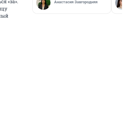
ся «за».
Анастасия Завгородняя
нцу
сный