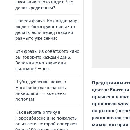
школьник плохо видит. Что
делать родителям?
Наведи фокус. Как видят мир
люди с близорукостью и что
делать, если перед глазами
размыто уже сейчас
Эти фразы из советского кино
вы говорите каждый день.
Вспомните из каких они
фильмов? — тест
Шубы, дубленки, кожа: в
Предпринимател
Новосибирске началась
центре Екатери
ликвидация — все цены
принесла в шко
пополам
произвело wow-
на рынок (пото
Как выбрать оптику в
реализовала то
Новосибирске и не пожалеть:
опыт сети, которой доверяют
мамы, которая 
более 100 тысяч горожан