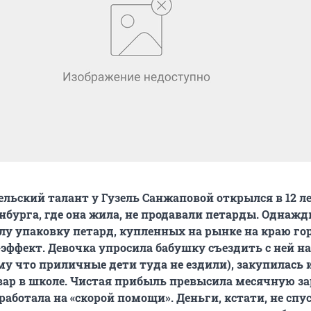
ьский талант у Гузель Санжаповой открылся в 12 ле
нбурга, где она жила, не продавали петарды. Однажд
лу упаковку петард, купленных на рынке на краю гор
эффект. Девочка упросила бабушку съездить с ней н
му что приличные дети туда не ездили), закупилась 
вар в школе. Чистая прибыль превысила месячную з
работала на «скорой помощи». Деньги, кстати, не спу