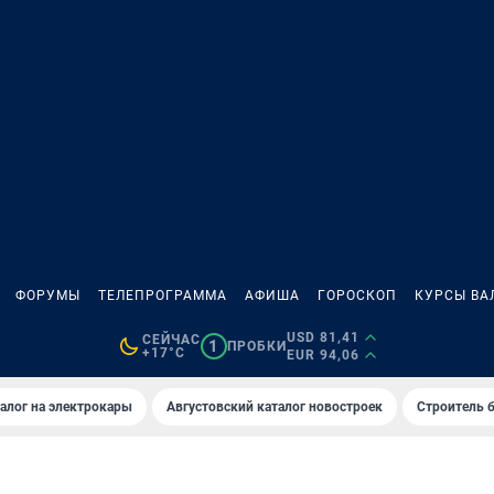
ФОРУМЫ
ТЕЛЕПРОГРАММА
АФИША
ГОРОСКОП
КУРСЫ ВА
USD 81,41
СЕЙЧАС
1
ПРОБКИ
+17°C
EUR 94,06
алог на электрокары
Августовский каталог новостроек
Строитель б