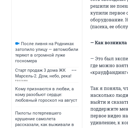
решили не поех
купили первое о
оборудование. 
(пасека, ее обсл
— Как возникла
После ливня на Родниках
затопило улицу — автомобили
теряют в огромной луже
— Это был экспе
госномера
где можно взять
Старт продаж 3 дома ЖК
«краудфандинг»
Марсель-2. Дом, небо, река!
Так я поняла, ч
Кому признаются в любви, а
кому разобьют сердце:
насколько люди
любовный гороскоп на август
выйти и сказать
поддержите меня
Пилоты потерпевшего
первое видео на
крушение самолета
удивление, к ко
рассказали, как выживали в