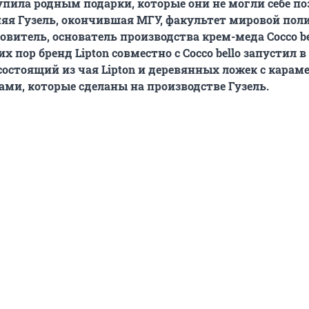
упила родным подарки, которые они не могли себе по
няя Гузель, окончившая МГУ, факультет мировой пол
витель, основатель производства крем-меда Cocco be
их пор бренд Lipton совместно с Cocco bello запустил 
состоящий из чая Lipton и деревянных ложек с карам
ами, которые сделаны на производстве Гузель.