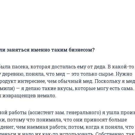
ли заняться именно таким бизнесом?
была пасека, которая досталась ему от деда. В какой-т
у деревню, поняла, что мед — это только сырье. Нужно
одукт интереснее, чем обычный мед. Поскольку я мед 
мили) — я делаю такие вкусы, которые могу есть сама.
их извращенцев немало.
ой работы (ассистент зам. генерального) я ушла прои
ки, потому что понимала, что они приносят больше
денег, чем наемная работа; потом, когда я поняла, что
деньги и надо их как-то использовать. Собственно, та