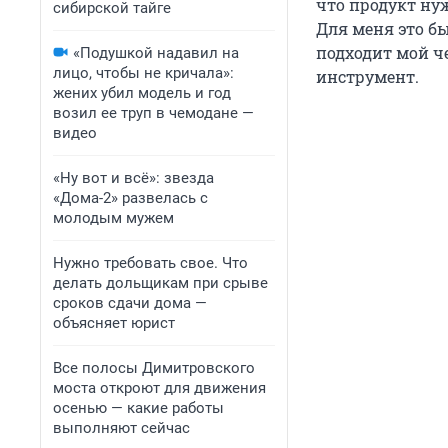
что продукт нуж
сибирской тайге
Для меня это б
подходит мой ч
«Подушкой надавил на
лицо, чтобы не кричала»:
инструмент.
жених убил модель и год
возил ее труп в чемодане —
видео
«Ну вот и всё»: звезда
«Дома-2» развелась с
молодым мужем
Нужно требовать свое. Что
делать дольщикам при срыве
сроков сдачи дома —
объясняет юрист
Все полосы Димитровского
моста откроют для движения
осенью — какие работы
выполняют сейчас