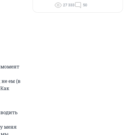
27 333
50
о момент
не ем (в
 Как
зводить
 у меня
к мы