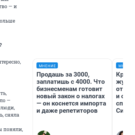
тво — и
больше
?
нтересно,
МНЕНИЕ
МНЕНИ
Продашь за 3000,
Красн
заплатишь с 4000. Что
журна
бизнесменам готовит
отпус
ть,
новый закон о налогах
и объ
ло —
— он коснется импорта
споре
 люди,
и даже репетиторов
Сибир
ь, сняла
ы поняли,