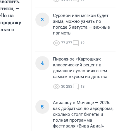
зволить.
итики, —
llo на
Суровой или мягкой будет
3
зима, можно узнать по
в продажу
погоде 5 августа — важные
елью с
приметы
77 377
12
Пирожное «Картошка»:
4
классический рецепт в
домашних условиях с тем
самым вкусом из детства
30 283
13
Авиашоу в Мочище — 2026:
5
как добраться до аэродрома,
сколько стоят билеты и
полная программа
фестиваля «Вива Авиа!»