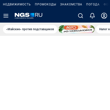
НЕДВИЖИМОСТЬ
ПРОМОКОДЫ
ЗНАКОМСТВА
ПОГОДА
ФО
«Майские» против подставщиков
Налог 