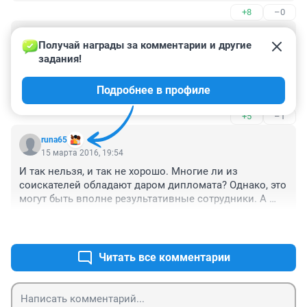
фигню всякую пишут.
+8
–0
Гость
15 марта 2016, 20:39
Получай награды за комментарии и другие 
задания!
Несколько раз ходил на собеседование на должность 
механика. Так вот само собесеование со мной 
Подробнее в профиле
проводили женщины... АБСУРД!!!
+5
–1
runa65
15 марта 2016, 19:54
И так нельзя, и так не хорошо. Многие ли из 
соискателей обладают даром дипломата? Однако, это 
могут быть вполне результативные сотрудники. А 
рекрутеры, пардон, ведут себя часто как дети (или 
+8
–1
большие начальники на маленьком месте). 
Обижаются на пустяки, упуская хороших 
специалистов. Ректутер не может себе позволить 
Читать все комментарии
принимать решение исходя только из личных 
симпатий или антипатий - не та должность. Ценнее 
человека все-равно ничего нет. И нельзя судить 