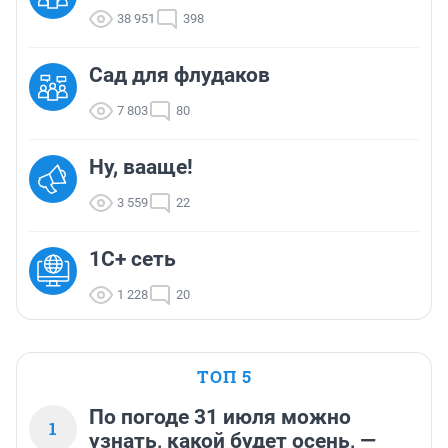
38 951
398
Сад для флудаков
7 803
80
Ну, вааще!
3 559
22
1С+ сеть
1 228
20
ТОП 5
По погоде 31 июля можно
1
узнать, какой будет осень, —