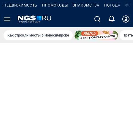
НЕДВИЖИМОСТЬ
ПРОМОКОДЫ
ЗНАКОМСТВА
ПОГОДА
ФО
Как строили мосты в Новосибирске
Траты