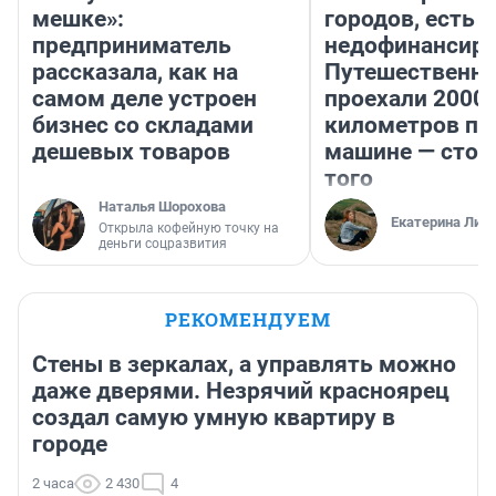
мешке»:
городов, есть
предприниматель
недофинансиро
рассказала, как на
Путешественн
самом деле устроен
проехали 2000
бизнес со складами
километров по 
дешевых товаров
машине — стои
того
Наталья Шорохова
Екатерина Лит
Открыла кофейную точку на
деньги соцразвития
РЕКОМЕНДУЕМ
Стены в зеркалах, а управлять можно
даже дверями. Незрячий красноярец
создал самую умную квартиру в
городе
2 часа
2 430
4