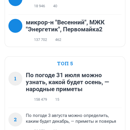
18 946
40
микрор-н "Весенний", МЖК
"Энергетик", Первомайка2
137 702
462
ТОП 5
По погоде 31 июля можно
1
узнать, какой будет осень, —
народные приметы
158 479
15
По погоде 3 августа можно определить,
2
каким будет декабрь, — приметы и поверья