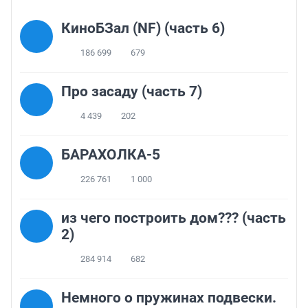
КиноБЗал (NF) (часть 6)
186 699
679
Про засаду (часть 7)
4 439
202
БАРАХОЛКА-5
226 761
1 000
из чего построить дом??? (часть
2)
284 914
682
Немного о пружинах подвески.