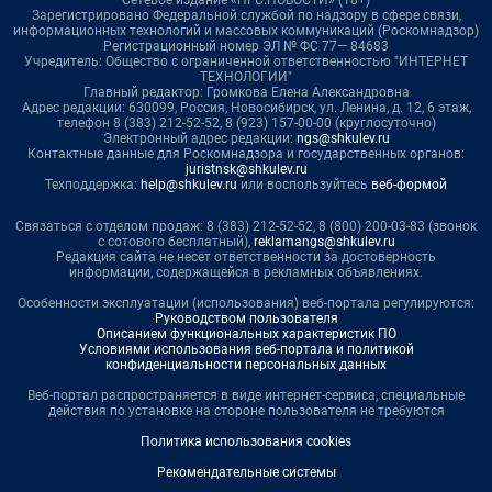
Сетевое издание «НГС.НОВОСТИ» (18+)
Зарегистрировано Федеральной службой по надзору в сфере связи,
информационных технологий и массовых коммуникаций (Роскомнадзор)
Регистрационный номер ЭЛ № ФС 77— 84683
Учредитель: Общество с ограниченной ответственностью "ИНТЕРНЕТ
ТЕХНОЛОГИИ"
Главный редактор: Громкова Елена Александровна
Адрес редакции: 630099, Россия, Новосибирск, ул. Ленина, д. 12, 6 этаж,
телефон 8 (383) 212-52-52, 8 (923) 157-00-00 (круглосуточно)
Электронный адрес редакции:
ngs@shkulev.ru
Контактные данные для Роскомнадзора и государственных органов:
juristnsk@shkulev.ru
Техподдержка:
help@shkulev.ru
или воспользуйтесь
веб-формой
Связаться с отделом продаж: 8 (383) 212-52-52, 8 (800) 200-03-83 (звонок
с сотового бесплатный),
reklamangs@shkulev.ru
Редакция сайта не несет ответственности за достоверность
информации, содержащейся в рекламных объявлениях.
Особенности эксплуатации (использования) веб-портала регулируются:
Руководством пользователя
Описанием функциональных характеристик ПО
Условиями использования веб-портала и политикой
конфиденциальности персональных данных
Веб-портал распространяется в виде интернет-сервиса, специальные
действия по установке на стороне пользователя не требуются
Политика использования cookies
Рекомендательные системы