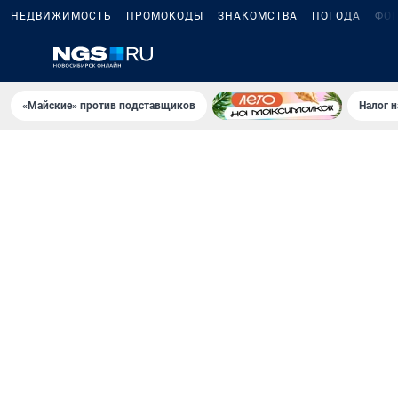
НЕДВИЖИМОСТЬ
ПРОМОКОДЫ
ЗНАКОМСТВА
ПОГОДА
ФО
«Майские» против подставщиков
Налог 