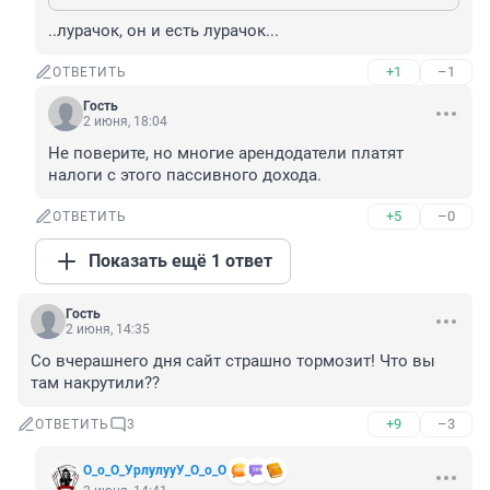
..лурачок, он и есть лурачок...
+1
–1
ОТВЕТИТЬ
Гость
2 июня, 18:04
Не поверите, но многие арендодатели платят 
налоги с этого пассивного дохода.
+5
–0
ОТВЕТИТЬ
Показать ещё 1 ответ
Гость
2 июня, 14:35
Со вчерашнего дня сайт страшно тормозит! Что вы 
там накрутили??
+9
–3
ОТВЕТИТЬ
3
О_о_О_УрлулууУ_О_о_О