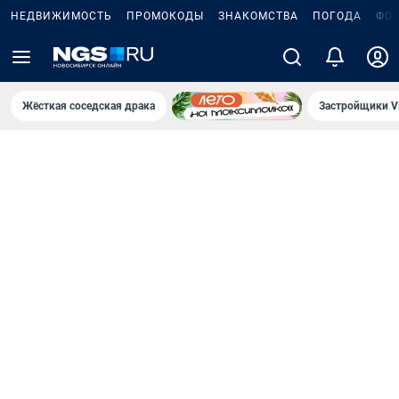
НЕДВИЖИМОСТЬ
ПРОМОКОДЫ
ЗНАКОМСТВА
ПОГОДА
ФО
Жёсткая соседская драка
Застройщики V