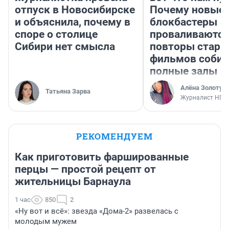
отпуск в Новосибирске
Почему новые
и объяснила, почему в
блокбастеры
споре о столице
проваливаются,
Сибири нет смысла
повторы стары
фильмов соби
полные залы
Алёна Золотух
Татьяна Зарва
Журналист НГС
РЕКОМЕНДУЕМ
Как приготовить фаршированные
перцы — простой рецепт от
жительницы Барнаула
1 час
850
2
«Ну вот и всё»: звезда «Дома-2» развелась с
молодым мужем