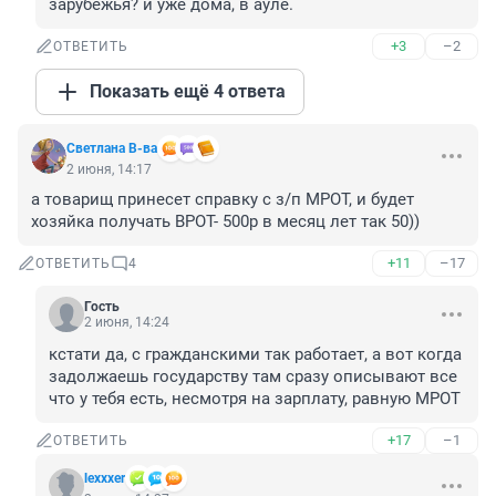
зарубежья? и уже дома, в ауле.
+3
–2
ОТВЕТИТЬ
Показать ещё 4 ответа
Светлана В-ва
2 июня, 14:17
а товарищ принесет справку с з/п МРОТ, и будет 
хозяйка получать ВРОТ- 500р в месяц лет так 50))
+11
–17
ОТВЕТИТЬ
4
Гость
2 июня, 14:24
кстати да, с гражданскими так работает, а вот когда 
задолжаешь государству там сразу описывают все 
что у тебя есть, несмотря на зарплату, равную МРОТ
+17
–1
ОТВЕТИТЬ
lexxxer