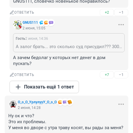
GNUS111, словечко новенькое понравилось?
+2
–1
ОТВЕТИТЬ
GNUS111
2 июня, 15:05
Гость
2 июня, 14:36
А залог брать... это сколько суд присудил??? 300 тыс? Было бы интересно посмотреть, кто такой залог готов оставить...
А зачем бедолаг у которых нет денег в дом 
пускать?
+7
–1
ОТВЕТИТЬ
Показать ещё 1 ответ
О_о_О_УрлулууУ_О_о_О
2 июня, 14:28
Ну ок и что?

Это их проблемы.

У меня во дворе с утра траву косят, вы рады за меня?