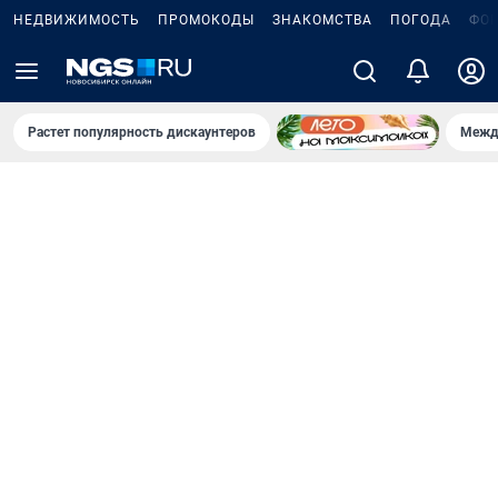
НЕДВИЖИМОСТЬ
ПРОМОКОДЫ
ЗНАКОМСТВА
ПОГОДА
ФО
Растет популярность дискаунтеров
Межд