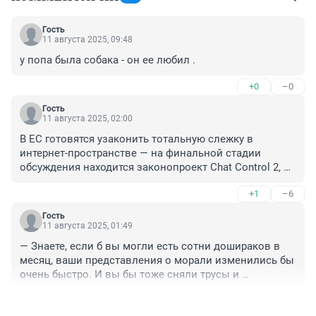
Гость
11 августа 2025, 09:48
у попа была собака - он ее любил .
+0
–0
Гость
11 августа 2025, 02:00
В ЕС готовятся узаконить тотальную слежку в 
интернет-пространстве — на финальной стадии 
обсуждения находится законопроект Chat Control 2, 
его должны принять осенью 2025 года. Он обяжет 
+1
–6
мессенджеры, почту и облачные сервисы 
сканировать все личные сообщения, фото и файлы 
Гость
прямо на устройстве пользователя.
11 августа 2025, 01:49
— Знаете, если б вы могли есть сотни дошираков в 
месяц, ваши представления о морали изменились бы 
очень быстро. И вы бы тоже сняли трусы и 
подставили свой попец, — отвечает на критику ботов 
+2
–1
Тюля.