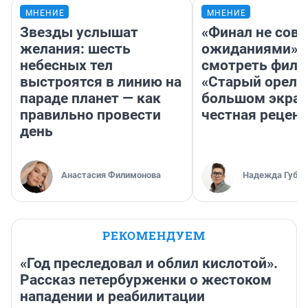
МНЕНИЕ
МНЕНИЕ
Звезды услышат
«Финал не совп
желания: шесть
ожиданиями»: 
небесных тел
смотреть фил
выстроятся в линию на
«Старый орел» 
параде планет — как
большом экран
правильно провести
честная рецен
день
Анастасия Филимонова
Надежда Губар
РЕКОМЕНДУЕМ
«Год преследовал и облил кислотой».
Рассказ петербурженки о жестоком
нападении и реабилитации