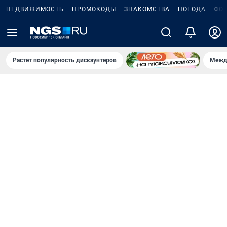
НЕДВИЖИМОСТЬ
ПРОМОКОДЫ
ЗНАКОМСТВА
ПОГОДА
ФО
Растет популярность дискаунтеров
Межд