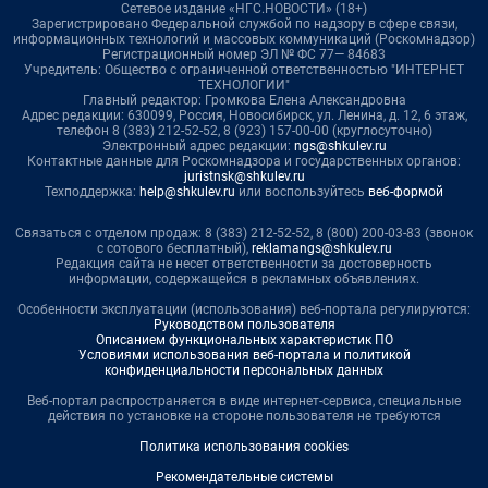
Сетевое издание «НГС.НОВОСТИ» (18+)
Зарегистрировано Федеральной службой по надзору в сфере связи,
информационных технологий и массовых коммуникаций (Роскомнадзор)
Регистрационный номер ЭЛ № ФС 77— 84683
Учредитель: Общество с ограниченной ответственностью "ИНТЕРНЕТ
ТЕХНОЛОГИИ"
Главный редактор: Громкова Елена Александровна
Адрес редакции: 630099, Россия, Новосибирск, ул. Ленина, д. 12, 6 этаж,
телефон 8 (383) 212-52-52, 8 (923) 157-00-00 (круглосуточно)
Электронный адрес редакции:
ngs@shkulev.ru
Контактные данные для Роскомнадзора и государственных органов:
juristnsk@shkulev.ru
Техподдержка:
help@shkulev.ru
или воспользуйтесь
веб-формой
Связаться с отделом продаж: 8 (383) 212-52-52, 8 (800) 200-03-83 (звонок
с сотового бесплатный),
reklamangs@shkulev.ru
Редакция сайта не несет ответственности за достоверность
информации, содержащейся в рекламных объявлениях.
Особенности эксплуатации (использования) веб-портала регулируются:
Руководством пользователя
Описанием функциональных характеристик ПО
Условиями использования веб-портала и политикой
конфиденциальности персональных данных
Веб-портал распространяется в виде интернет-сервиса, специальные
действия по установке на стороне пользователя не требуются
Политика использования cookies
Рекомендательные системы