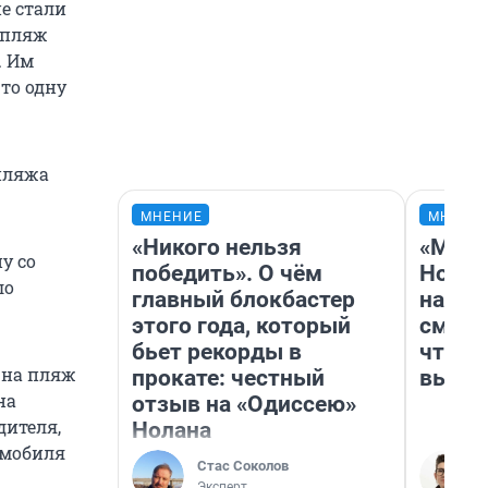
е стали
а пляж
. Им
что одну
 пляжа
МНЕНИЕ
МНЕНИ
«Никого нельзя
«Мы в
у со
победить». О чём
Нолан
ло
главный блокбастер
настр
этого года, который
смотр
бьет рекорды в
чтобы
я на пляж
прокате: честный
выгля
на
отзыв на «Одиссею»
дителя,
Нолана
омобиля
Стас Соколов
Эксперт