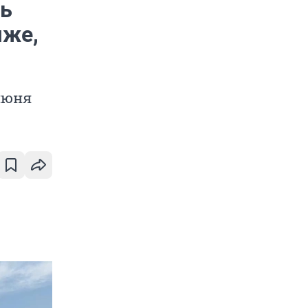
ль
яже,
июня