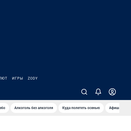
ЛЮТ
ИГРЫ
ZODY
ебо
Алкоголь без алкоголя
Куда полететь осенью
Афиша на ав