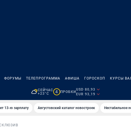
ФОРУМЫ
ТЕЛЕПРОГРАММА
АФИША
ГОРОСКОП
КУРСЫ ВА
USD 80,93
СЕЙЧАС
4
ПРОБКИ
+23°C
EUR 93,19
ет 13-ю зарплату
Августовский каталог новостроек
Нестабильное н
СКЛЮЗИВ