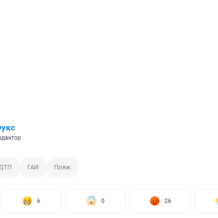
Фукс
едактор
ДТП
ГАИ
Пляж
6
0
26