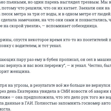
ьно пьяными, но один парень выглядел трезвым. Мы н
 потому что решили, что он их катает. Заехали они н
а песок метра за три от воды, и в одном метре от людей
сделала замечание, на что они сами и похвастались, 
ее на скорой увезли», — вспоминает собеседница.
ерины, спустя некоторое время кто-то из посетителей
совку с водителем, и тот уехал.
хающих пару раз ему в бубен прописал, он сел в машин
ас вернусь и вас всех перережу“, — и уехал. Честно, бы
ворит женщина.
тря на угрозы, в результате всё же больше не вернулс
рез день Екатерина увидела в СМИ новости об аварии 
яже — она предположила, что это дело рук того же во
ла данные в ГАИ. Полностью запомнить госномер авт
могла.