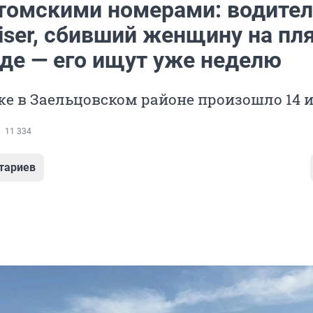
 томскими номерами: водите
iser, сбивший женщину на пл
оде — его ищут уже неделю
же в Заельцовском районе произошло 14 
11 334
тариев