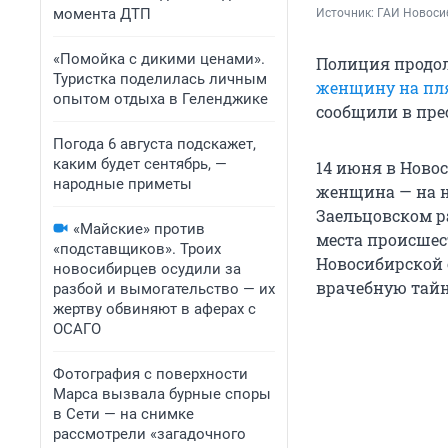
момента ДТП
Источник: 
ГАИ Новоси
«Помойка с дикими ценами».
Полиция продол
Туристка поделилась личным
женщину на пля
опытом отдыха в Геленджике
сообщили в пре
Погода 6 августа подскажет,
каким будет сентябрь, —
14 июня в Ново
народные приметы
женщина — на н
Заельцовском р
«Майские» против
места происшес
«подставщиков». Троих
Новосибирской 
новосибирцев осудили за
врачебную тайн
разбой и вымогательство — их
жертву обвиняют в аферах с
ОСАГО
Фотография с поверхности
Марса вызвала бурные споры
в Сети — на снимке
рассмотрели «загадочного