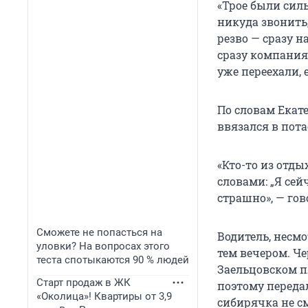
«Трое были сил
никуда звонить,
резво — сразу н
сразу компания 
уже переехали, 
По словам Екат
ввязался в пота
«Кто-то из отды
словами: „Я сейч
страшно», — го
Сможете не попасться на
Водитель, несмо
уловки? На вопросах этого
тем вечером. Че
теста спотыкаются 90 % людей
Заельцовском пл
Старт продаж в ЖК
поэтому переда
«Околица»! Квартиры от 3,9
сибирячка не с