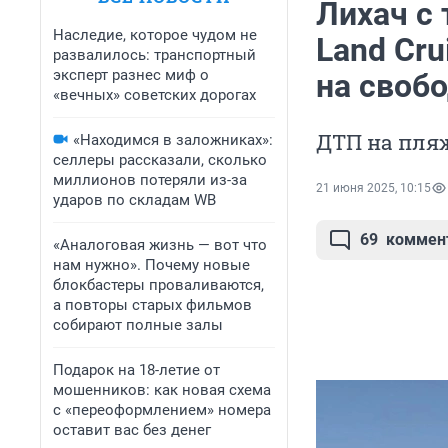
Лихач с
Наследие, которое чудом не
Land Cru
развалилось: транспортный
эксперт разнес миф о
на своб
«вечных» советских дорогах
ДТП на пля
«Находимся в заложниках»:
селлеры рассказали, сколько
миллионов потеряли из-за
21 июня 2025, 10:15
ударов по складам WB
69
коммен
«Аналоговая жизнь — вот что
нам нужно». Почему новые
блокбастеры проваливаются,
а повторы старых фильмов
собирают полные залы
Подарок на 18-летие от
мошенников: как новая схема
с «переоформлением» номера
оставит вас без денег