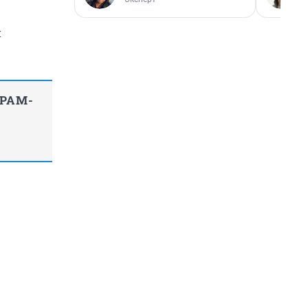
й
ГРАМ-