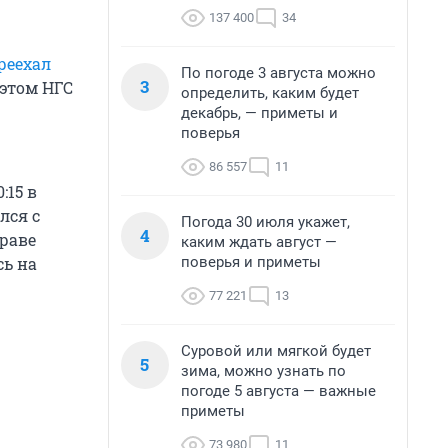
137 400
34
реехал
По погоде 3 августа можно
3
 этом НГС
определить, каким будет
декабрь, — приметы и
поверья
86 557
11
:15 в
лся с
Погода 30 июля укажет,
4
раве
каким ждать август —
поверья и приметы
сь на
77 221
13
Суровой или мягкой будет
5
зима, можно узнать по
погоде 5 августа — важные
приметы
73 980
11