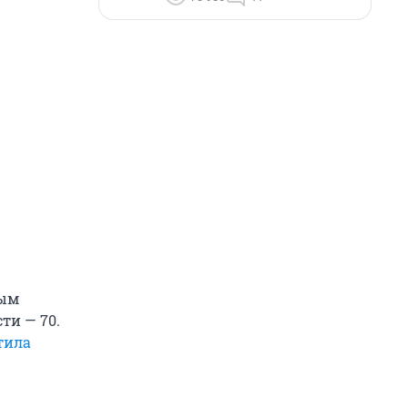
ным
ти — 70.
тила