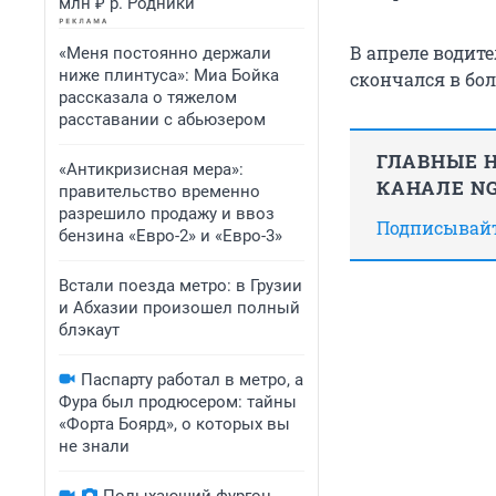
млн ₽ р. Родники
В апреле водит
«Меня постоянно держали
ниже плинтуса»: Миа Бойка
скончался в бо
рассказала о тяжелом
расставании с абьюзером
ГЛАВНЫЕ Н
«Антикризисная мера»:
КАНАЛЕ NG
правительство временно
разрешило продажу и ввоз
Подписывайте
бензина «Евро-2» и «Евро-3»
Встали поезда метро: в Грузии
и Абхазии произошел полный
блэкаут
Паспарту работал в метро, а
Фура был продюсером: тайны
«Форта Боярд», о которых вы
не знали