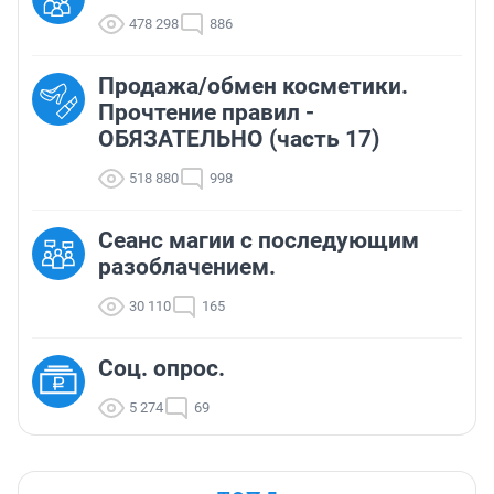
478 298
886
Продажа/обмен косметики.
Прочтение правил -
ОБЯЗАТЕЛЬНО (часть 17)
518 880
998
Сеанс магии с последующим
разоблачением.
30 110
165
Соц. опрос.
5 274
69