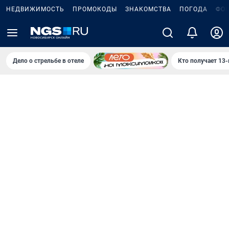
НЕДВИЖИМОСТЬ
ПРОМОКОДЫ
ЗНАКОМСТВА
ПОГОДА
ФО
Дело о стрельбе в отеле
Кто получает 13-