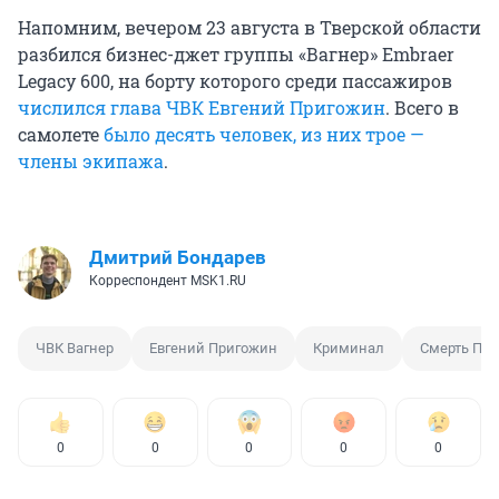
Напомним, вечером 23 августа в Тверской области
разбился бизнес-джет группы «Вагнер» Embraer
Legacy 600, на борту которого среди пассажиров
числился глава ЧВК Евгений Пригожин
. Всего в
самолете
было десять человек, из них трое —
члены экипажа
.
Дмитрий Бондарев
Корреспондент MSK1.RU
ЧВК Вагнер
Евгений Пригожин
Криминал
Смерть Пр
0
0
0
0
0