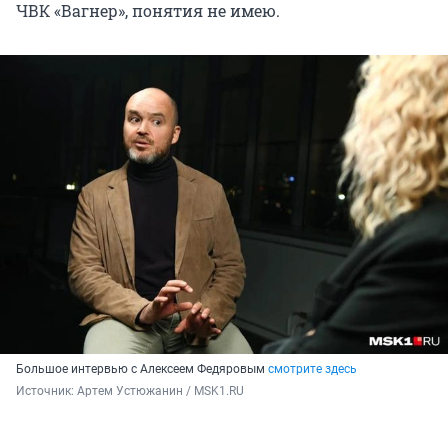
ЧВК «Вагнер», понятия не имею.
Большое интервью с Алексеем Федяровым
смотрите здесь
Источник: 
Артем Устюжанин / MSK1.RU