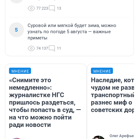
77 223
13
Суровой или мягкой будет зима, можно
5
узнать по погоде 5 августа — важные
приметы
74 137
11
МНЕНИЕ
МНЕНИЕ
«Снимите это
Наследие, кото
немедленно»:
чудом не разва
журналистке НГС
транспортный 
пришлось раздеться,
разнес миф о 
чтобы попасть в суд, —
советских доро
на что можно пойти
ради новости
Олег Арефьев