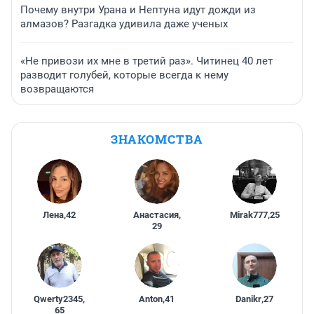
Почему внутри Урана и Нептуна идут дожди из
алмазов? Разгадка удивила даже ученых
«Не привози их мне в третий раз». Читинец 40 лет
разводит голубей, которые всегда к нему
возвращаются
ЗНАКОМСТВА
Лена
,
42
Анастасия
,
Mirak777
,
25
29
Qwerty2345
,
Anton
,
41
Danikr
,
27
65