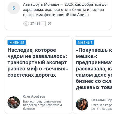
Авиашоу в Мочище — 2026: как добраться до
5
аэродрома, сколько стоят билеты и полная
программа фестиваля «Вива Авиа!»
27 488
50
МНЕНИЕ
МНЕНИЕ
Наследие, которое
«Покупаешь ко
чудом не развалилось:
мешке»:
транспортный эксперт
предпринимат
разнес миф о «вечных»
рассказала, как
советских дорогах
самом деле ус
бизнес со скл
дешевых това
Олег Арефьев
Наталья Шорох
Блогер, предприниматель,
владелец в транспортном
Открыла кофейн
бизнесе
деньги соцразв