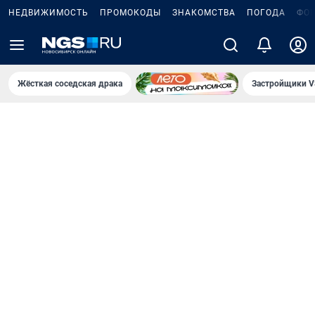
НЕДВИЖИМОСТЬ
ПРОМОКОДЫ
ЗНАКОМСТВА
ПОГОДА
ФО
Жёсткая соседская драка
Застройщики V