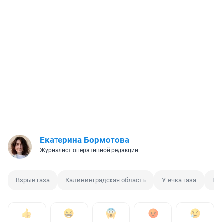
Екатерина Бормотова
Журналист оперативной редакции
Взрыв газа
Калининградская область
Утечка газа
Вз