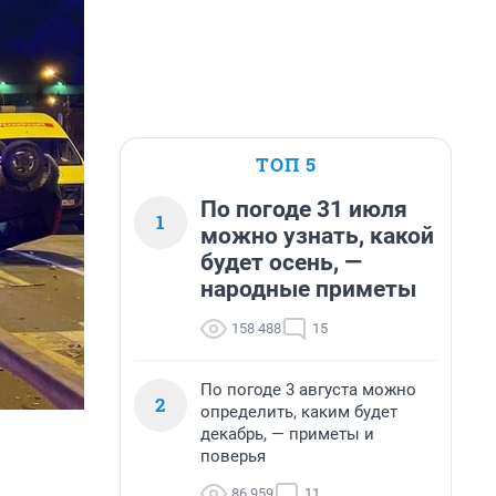
ТОП 5
По погоде 31 июля
1
можно узнать, какой
будет осень, —
народные приметы
158 488
15
По погоде 3 августа можно
2
определить, каким будет
декабрь, — приметы и
поверья
86 959
11