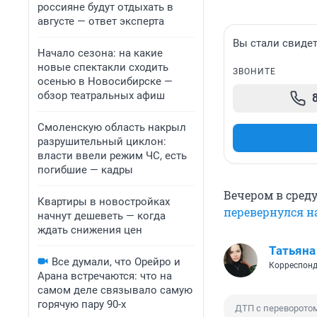
россияне будут отдыхать в
августе — ответ эксперта
Вы стали свидет
Начало сезона: на какие
новые спектакли сходить
ЗВОНИТЕ
осенью в Новосибирске —
обзор театральных афиш
Смоленскую область накрыл
разрушительный циклон:
власти ввели режим ЧС, есть
погибшие — кадры
Вечером в среду
Квартиры в новостройках
перевернулся 
начнут дешеветь — когда
ждать снижения цен
Татьяна
Все думали, что Орейро и
Корреспонд
Арана встречаются: что на
самом деле связывало самую
горячую пару 90-х
ДТП с переворото