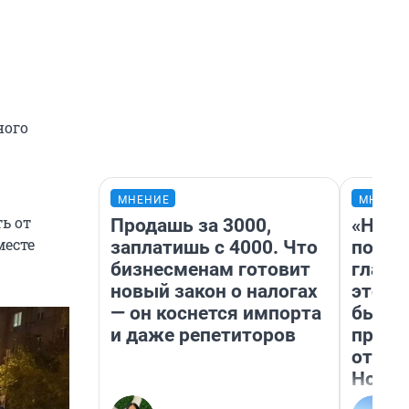
ного
МНЕНИЕ
МНЕНИ
ь от
Продашь за 3000,
«Нико
месте
заплатишь с 4000. Что
побед
бизнесменам готовит
главн
новый закон о налогах
этого
— он коснется импорта
бьет 
и даже репетиторов
прока
отзыв
Нолан