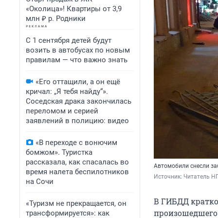
«Околица»! Квартиры от 3,9
млн ₽ р. Родники
С 1 сентября детей будут
возить в автобусах по новым
правилам — что важно знать
«Его оттащили, а он ещё
кричал: „Я тебя найду“».
Соседская драка закончилась
переломом и серией
заявлений в полицию: видео
«В переходе с вонючим
бомжом». Туристка
рассказала, как спасалась во
Автомобили снесли за
время налета беспилотников
Источник: 
Читатель Н
на Сочи
В ГИБДД кратко
«Туризм не прекращается, он
произошедшего
трансформируется»: как