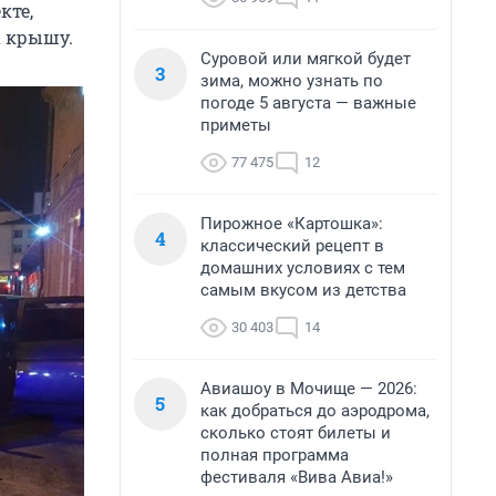
кте,
а крышу.
Суровой или мягкой будет
3
зима, можно узнать по
погоде 5 августа — важные
приметы
77 475
12
Пирожное «Картошка»:
4
классический рецепт в
домашних условиях с тем
самым вкусом из детства
30 403
14
Авиашоу в Мочище — 2026:
5
как добраться до аэродрома,
сколько стоят билеты и
полная программа
фестиваля «Вива Авиа!»