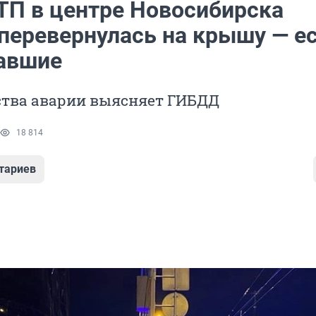
ТП в центре Новосибирска
перевернулась на крышу — е
авшие
ства аварии выясняет ГИБДД
18 814
тариев