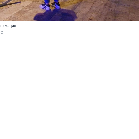
анимация
ГС