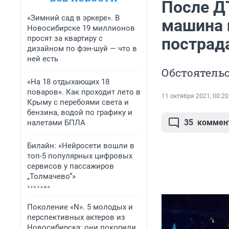
После Д
«Зимний сад в эркере». В
машина 
Новосибирске 19 миллионов
просят за квартиру с
пострад
дизайном по фэн-шуй — что в
ней есть
Обстоятель
«На 18 отдыхающих 18
поваров». Как проходит лето в
11 октября 2021, 00:20
Крыму с перебоями света и
бензина, водой по графику и
35
коммен
налетами БПЛА
Билайн: «Нейросети вошли в
топ-5 популярных цифровых
сервисов у пассажиров
„Толмачево“»
Поколение «N». 5 молодых и
перспективных актеров из
Новосибирска: они покорили