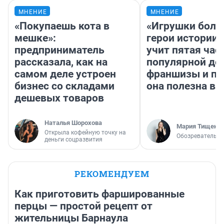
МНЕНИЕ
МНЕНИЕ
«Покупаешь кота в
«Игрушки боль
мешке»:
герои истории»
предприниматель
учит пятая час
рассказала, как на
популярной де
самом деле устроен
франшизы и п
бизнес со складами
она полезна в
дешевых товаров
Наталья Шорохова
Мария Тищенк
Открыла кофейную точку на
Обозреватель
деньги соцразвития
РЕКОМЕНДУЕМ
Как приготовить фаршированные
перцы — простой рецепт от
жительницы Барнаула