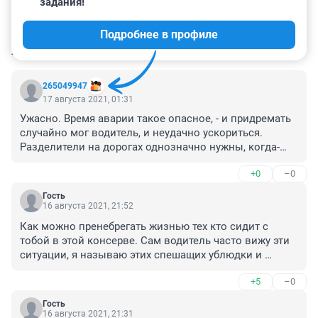
задания!
Подробнее в профиле
КОММЕНТАРИИ
68
265049947
17 августа 2021, 01:31
Ужасно. Время аварии такое опасное, - и придремать 
случайно мог водитель, и неудачно ускориться. 
Разделители на дорогах однозначно нужны, когда-
нибудь к этому придём может повсеместно. Great Wall 
+0
–0
(Китай) - вызывает смешанные чувства,- полагаю, 
краш-тесты не столь уверенные, как у металлических 
Гость
тойот до 2004 года. Надо признать, что автомобили 
16 августа 2021, 21:52
сейчас многие,- красивая фольга. Ездят - модные, 
Как можно пренебрегать жизнью тех кто сидит с 
бьются - в лепёшку. Соболезнования! Дитё очень 
тобой в этой консерве. Сам водитель часто вижу эти 
жалко.
ситуации, я называю этих спешащих ублюдки и 
дебилами, блин сам подохнешь хрен с тобой, но когда 
+5
–0
с тобой куча пассажиров у меня в голове не 
укладывается как можно совершать такие маневры 
Гость
угрожающе жизни, а ведь таких на трассе море, и все 
16 августа 2021, 21:31