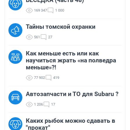
БЕСЕДКА (часть 48)
169 347
1 000
Тайны томской охранки
561
27
Как меньше есть или как
научиться жрать «на полведра
меньше»?!
77 902
419
Автозапчасти и ТО для Subaru ?
1 206
17
Каких рыбок можно сдавать в
"прокат"