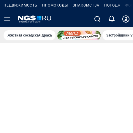
НЕДВИЖИМОСТЬ
ПРОМОКОДЫ
ЗНАКОМСТВА
ПОГОДА
ФО
Жёсткая соседская драка
Застройщики V