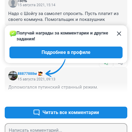
Гость
15 августа 2021, 15:14
Надо с Шойгу за самолет спросить. Пусть платит из 
своего коммуна. Помогальщик и показушник
+1
–0
Получай награды за комментарии и другие 
задания!
Гость
15 августа 2021, 10:37
Подробнее в профиле
Доигрались.
+2
–0
88877888м
15 августа 2021, 09:13
Допомогался путинский странный режим.
+4
–1
Читать все комментарии