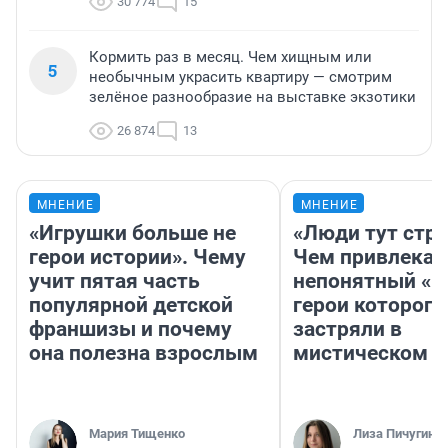
30 774
15
Кормить раз в месяц. Чем хищным или
5
необычным украсить квартиру — смотрим
зелёное разнообразие на выставке экзотики
26 874
13
МНЕНИЕ
МНЕНИЕ
«Игрушки больше не
«Люди тут стр
герои истории». Чему
Чем привлекае
учит пятая часть
непонятный «Н
популярной детской
герои которого
франшизы и почему
застряли в
она полезна взрослым
мистическом о
Мария Тищенко
Лиза Пичугина