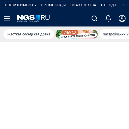
НЕДВИЖИМОСТЬ
ПРОМОКОДЫ
ЗНАКОМСТВА
ПОГОДА
ФО
Жёсткая соседская драка
Застройщики V