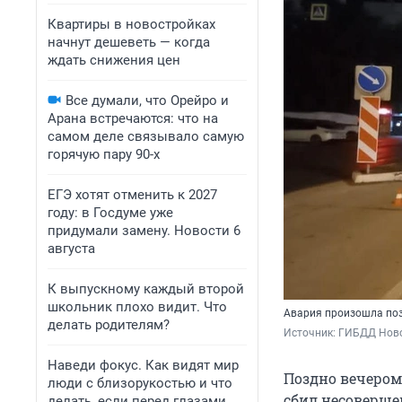
Квартиры в новостройках
начнут дешеветь — когда
ждать снижения цен
Все думали, что Орейро и
Арана встречаются: что на
самом деле связывало самую
горячую пару 90-х
ЕГЭ хотят отменить к 2027
году: в Госдуме уже
придумали замену. Новости 6
августа
К выпускному каждый второй
школьник плохо видит. Что
Авария произошла по
делать родителям?
Источник: 
ГИБДД Нов
Наведи фокус. Как видят мир
Поздно вечером
люди с близорукостью и что
сбил несоверше
делать, если перед глазами