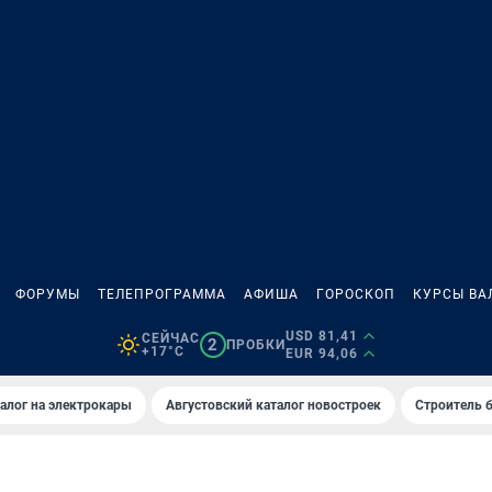
ФОРУМЫ
ТЕЛЕПРОГРАММА
АФИША
ГОРОСКОП
КУРСЫ ВА
USD 81,41
СЕЙЧАС
2
ПРОБКИ
+17°C
EUR 94,06
алог на электрокары
Августовский каталог новостроек
Строитель б