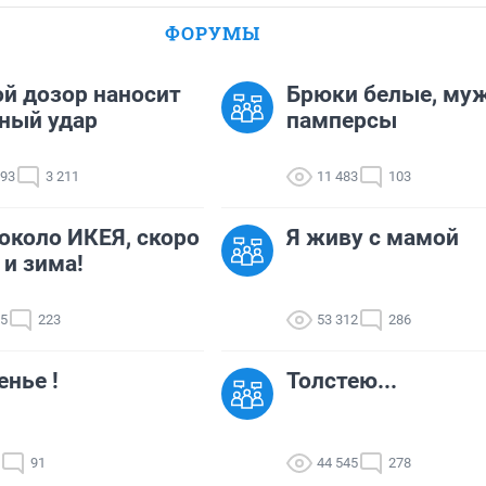
ФОРУМЫ
й дозор наносит
Брюки белые, му
ный удар
памперсы
993
3 211
11 483
103
около ИКЕЯ, скоро
Я живу с мамой
 и зима!
55
223
53 312
286
нье !
Толстею...
91
44 545
278