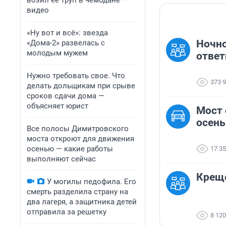
возил ее труп в чемодане —
видео
«Ну вот и всё»: звезда
Ночно
«Дома-2» развелась с
молодым мужем
ответ
Нужно требовать свое. Что
373 
делать дольщикам при срыве
сроков сдачи дома —
объясняет юрист
Мост 
осень
Все полосы Димитровского
моста откроют для движения
осенью — какие работы
17 3
выполняют сейчас
Креще
У могилы педофила. Его
смерть разделила страну на
два лагеря, а защитника детей
отправила за решетку
8 120