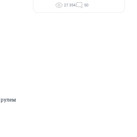
27 354
50
 рулем