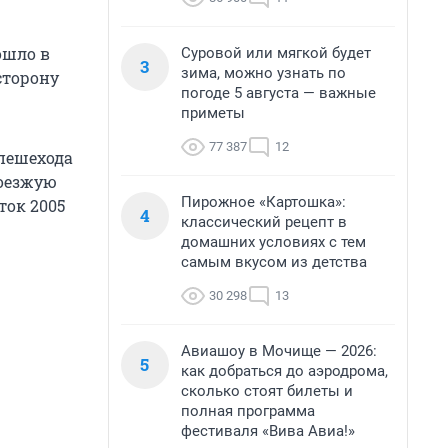
ошло в
Суровой или мягкой будет
3
зима, можно узнать по
сторону
погоде 5 августа — важные
приметы
77 387
12
 пешехода
роезжую
Пирожное «Картошка»:
ток 2005
4
классический рецепт в
домашних условиях с тем
самым вкусом из детства
30 298
13
Авиашоу в Мочище — 2026:
5
как добраться до аэродрома,
сколько стоят билеты и
полная программа
фестиваля «Вива Авиа!»