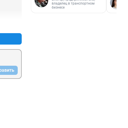
владелец в транспортном
бизнесе
+0
–0
равить