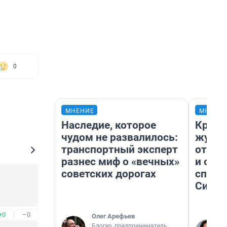
0
МНЕНИЕ
МНЕНИ
Наследие, которое
Красн
чудом не развалилось:
журна
транспортный эксперт
отпус
разнес миф о «вечных»
и объ
советских дорогах
споре
Сибир
+0
–0
Олег Арефьев
Блогер, предприниматель,