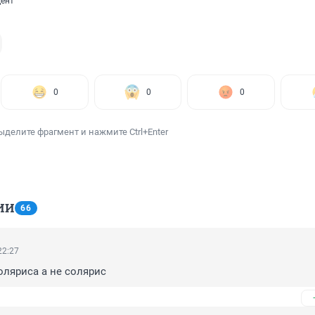
ент
0
0
0
ыделите фрагмент и нажмите Ctrl+Enter
ИИ
66
22:27
оляриса а не солярис