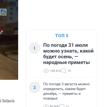
ТОП 5
По погоде 31 июля
1
можно узнать, какой
будет осень, —
народные приметы
158 416
15
По погоде 3 августа можно
2
определить, каким будет
декабрь, — приметы и
поверья
Solaris
86 900
11