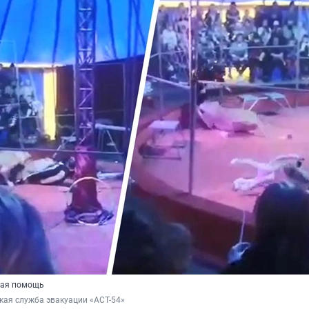
рая помощь
кая служба эвакуации «АСТ-54»