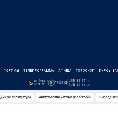
ФОРУМЫ
ТЕЛЕПРОГРАММА
АФИША
ГОРОСКОП
КУРСЫ ВА
USD 82,17
СЕЙЧАС
0
ПРОБКИ
+13°C
EUR 94,84
ики VS прокуратура
Августовский каталог новостроек
5 молодых н