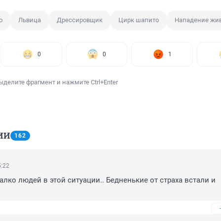
о
Львица
Дрессировщик
Цирк шапито
Нападение жив
0
0
1
ыделите фрагмент и нажмите Ctrl+Enter
ИИ
162
5:22
алко людей в этой ситуации.. Бедненькие от страха встали и 