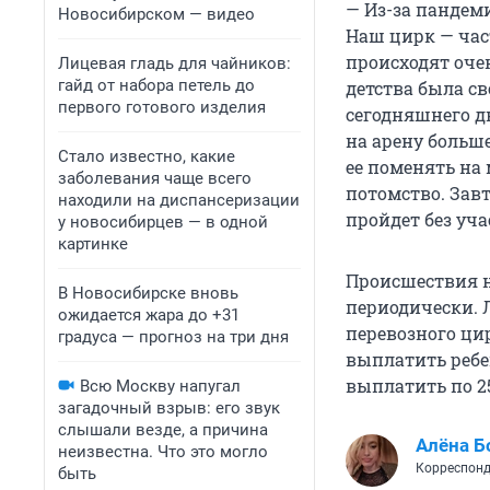
— Из-за пандеми
Новосибирском — видео
Наш цирк — част
происходят очен
Лицевая гладь для чайников:
гайд от набора петель до
детства была св
первого готового изделия
сегодняшнего дн
на арену больш
Стало известно, какие
ее поменять на 
заболевания чаще всего
потомство. Зав
находили на диспансеризации
пройдет без уча
у новосибирцев — в одной
картинке
Происшествия н
В Новосибирске вновь
периодически. 
ожидается жара до +31
перевозного цир
градуса — прогноз на три дня
выплатить ребе
выплатить по 2
Всю Москву напугал
загадочный взрыв: его звук
слышали везде, а причина
Алёна Б
неизвестна. Что это могло
Корреспонд
быть