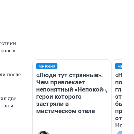
шествии
ково к
МНЕНИЕ
МНЕНИ
ли после
«Люди тут странные».
«Нико
Чем привлекает
побед
непонятный «Непокой»,
главн
герои которого
этого
ил две
застряли в
бьет 
отра и
мистическом отеле
прока
отзыв
Нолан