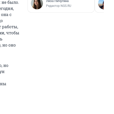
Лиза Пичугина
 не было.
Редактор NGS.RU
егодня,
 она с
до
т работы,
ми, чтобы
ть
 но оно
, но
бун
жны