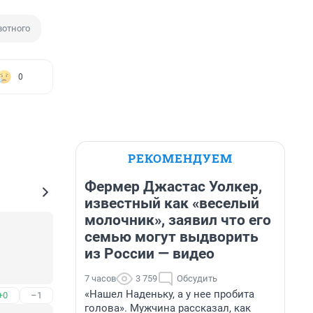
отного
0
РЕКОМЕНДУЕМ
Фермер Джастас Уолкер,
известный как «веселый
молочник», заявил что его
семью могут выдворить
из России — видео
7 часов
3 759
Обсудить
«Нашел Наденьку, а у нее пробита
+0
–1
голова». Мужчина рассказал, как