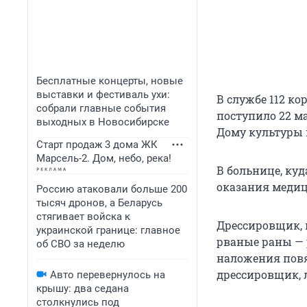
Бесплатные концерты, новые
выставки и фестиваль ухи:
В службе 112 к
собрали главные события
поступило 22 м
выходных в Новосибирске
Дому культуры н
Старт продаж 3 дома ЖК
Марсель-2. Дом, небо, река!
В больнице, куд
оказания меди
Россию атаковали больше 200
тысяч дронов, а Беларусь
стягивает войска к
Дрессировщик,
украинской границе: главное
рваные раны — р
об СВО за неделю
наложения повя
дрессировщик, л
Авто перевернулось на
крышу: два седана
столкнулись под