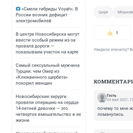
«Смели гибриды Voyah». В
Цирк
Мошков
России возник дефицит
электромобилей
0
В центре Новосибирска могут
ввести особый режим из-за
провала дороги —
Увидели опечатку? В
показываем участок на карте
Самый сексуальный мужчина
Турции: чем Омер из
«Клюквенного щербета»
КОММЕНТАР
покорил женщин
Гость
Новосибирские хирурги
24 мая 2021, 1
провели операцию на сердце
14-летней девочке — это
почему то мне ж
четвертое вмешательство в ее
ломанулись.
жизни