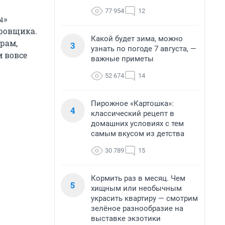
77 954
12
ы»
ировщика.
Какой будет зима, можно
рам,
3
узнать по погоде 7 августа, —
м вовсе
важные приметы
52 674
14
Пирожное «Картошка»:
4
классический рецепт в
домашних условиях с тем
самым вкусом из детства
30 789
15
Кормить раз в месяц. Чем
5
хищным или необычным
украсить квартиру — смотрим
зелёное разнообразие на
выставке экзотики