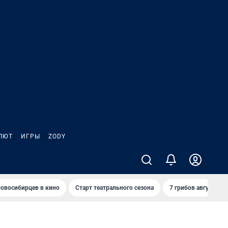
ЛЮТ
ИГРЫ
ZODY
овосибирцев в кино
Старт театрального сезона
7 грибов августа