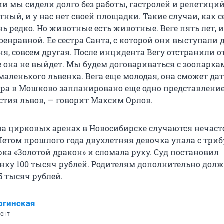
и мы сидели долго без работы, гастролей и репетиций
ный, и у нас нет своей площадки. Такие случаи, как с
ь редко. Но животные есть животные. Веге пять лет, и
оенравной. Ее сестра Санта, с которой они выступали 
я, совсем другая. После инцидента Вегу отстранили о
е она не выйдет. Мы будем договариваться с зоопарка
маленького львенка. Вега еще молодая, она сможет да
тра в Мошково запланировано еще одно представление,
стия львов, — говорит Максим Орлов.
а цирковых аренах в Новосибирске случаются нечасто
Летом прошлого года двухлетняя девочка упала с три
ка «Золотой дракон» и сломала руку. Суд постановил
нку 100 тысяч рублей. Родителям дополнительно дол
5 тысяч рублей.
огинская
ент