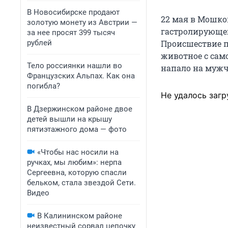
В Новосибирске продают
22 мая в Мошко
золотую монету из Австрии —
гастролирующег
за нее просят 399 тысяч
рублей
Происшествие по
животное с само
Тело россиянки нашли во
напало на мужч
Французских Альпах. Как она
погибла?
Не удалось загр
В Дзержинском районе двое
детей вышли на крышу
пятиэтажного дома — фото
«Чтобы нас носили на
ручках, мы любим»: нерпа
Сергеевна, которую спасли
бельком, стала звездой Сети.
Видео
В Калининском районе
неизвестный сорвал цепочку