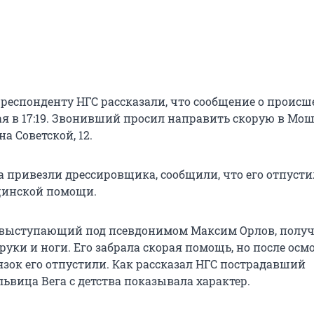
орреспонденту НГС рассказали, что сообщение о проис
ая в 17:19. Звонивший просил направить скорую в Мош
а Советской, 12.
а привезли дрессировщика, сообщили, что его отпусти
цинской помощи.
 выступающий под псевдонимом Максим Орлов, получ
уки и ноги. Его забрала скорая помощь, но после осм
зок его отпустили. Как рассказал НГС пострадавший
ьвица Вега с детства показывала характер.