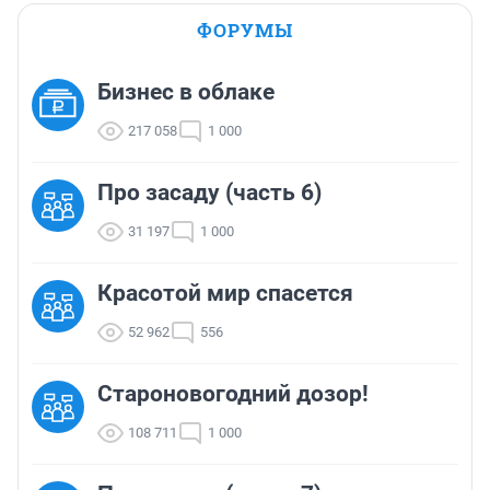
ФОРУМЫ
Бизнес в облаке
217 058
1 000
Про засаду (часть 6)
31 197
1 000
Красотой мир спасется
52 962
556
Староновогодний дозор!
108 711
1 000