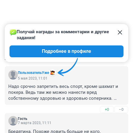
Получай награды за комментарии и другие 
задания!
Подробнее в профиле
КОММЕНТАРИИ
258
ПользовательУже
5 мая 2023, 11:01
Надо срочно запретить весь спорт, кроме шахмат и 
покера. Ведь там же можно нанести вред 
собственному здоровью и здоровью соперника. 

Впрочем, и в шахматах может прилететь доской, а в 
+0
–0
покере - канделябром.
Гость
7 марта 2023, 11:11
Бредятина. Похоже ловить больше не кого.