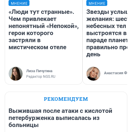
МНЕНИЕ
МНЕНИЕ
«Люди тут странные».
Звезды услыш
Чем привлекает
желания: шест
непонятный «Непокой»,
небесных тел
герои которого
выстроятся в 
застряли в
параде планет 
мистическом отеле
правильно про
день
Лиза Пичугина
Анастасия Фил
Редактор NGS.RU
РЕКОМЕНДУЕМ
Выжившая после атаки с кислотой
петербурженка выписалась из
больницы