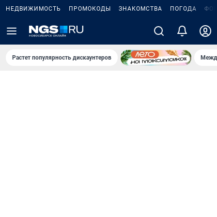
НЕДВИЖИМОСТЬ
ПРОМОКОДЫ
ЗНАКОМСТВА
ПОГОДА
ФО
Растет популярность дискаунтеров
Межд