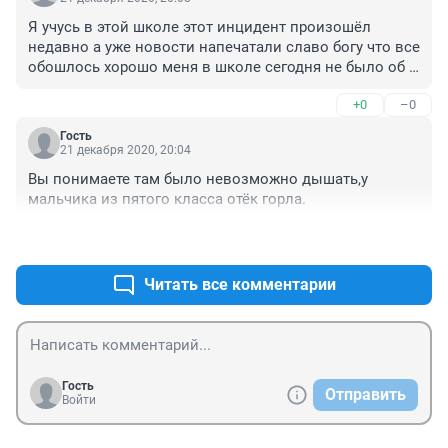
Я учусь в этой школе этот инцидент произошёл 
недавно а уже новости напечатали славо богу что все 
обошлось хорошо меня в школе сегодня не было об 
этом прошествии мне рассказали одноклассники но у 
+0
–0
меня есть вопрос почему ВСЕХ ДЕТЕЙ ВЫВЕЛИ И 
ТОЛЬКО ВРОДЕ БЫ 1 КЛАСС НЕ ВЫВЕЛИ почему? у 
Гость
меня вопрос учитель не боится за своих учеников? Я 
21 декабря 2020, 20:04
не Знаю.
Вы понимаете там было невозможно дышать,у 
мальчика из пятого класса отёк горла.
+0
–0
Читать все комментарии
Гость
Отправить
Войти