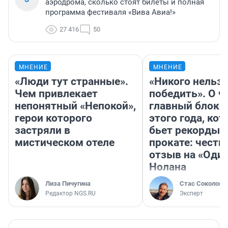
аэродрома, сколько стоят билеты и полная
программа фестиваля «Вива Авиа!»
27 416
50
МНЕНИЕ
МНЕНИЕ
«Люди тут странные».
«Никого нельз
Чем привлекает
победить». О ч
непонятный «Непокой»,
главный блокб
герои которого
этого года, ко
застряли в
бьет рекорды 
мистическом отеле
прокате: честн
отзыв на «Оди
Нолана
Лиза Пичугина
Стас Соколов
Редактор NGS.RU
Эксперт