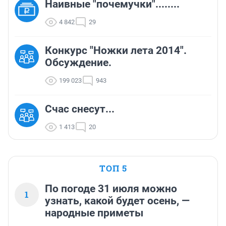
Наивные "почемучки"........
4 842
29
Конкурс "Ножки лета 2014".
Обсуждение.
199 023
943
Счас снесут...
1 413
20
ТОП 5
По погоде 31 июля можно
1
узнать, какой будет осень, —
народные приметы