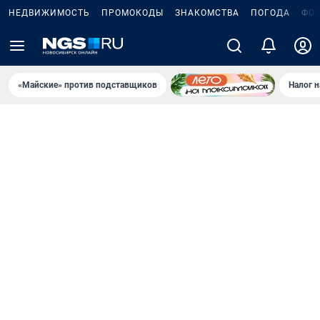
НЕДВИЖИМОСТЬ
ПРОМОКОДЫ
ЗНАКОМСТВА
ПОГОДА
ФО
«Майские» против подставщиков
Налог 